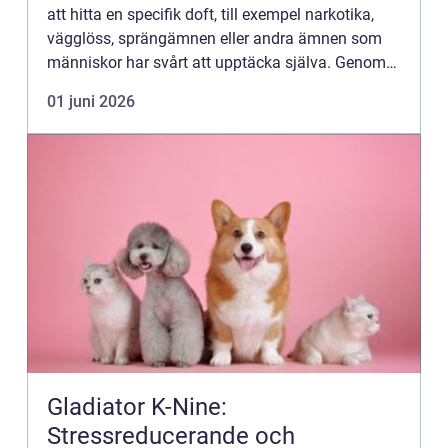
att hitta en specifik doft, till exempel narkotika,
vägglöss, sprängämnen eller andra ämnen som
människor har svårt att upptäcka själva. Genom
strukturerad träning kan både arbets- och
01 juni 2026
sällskapshundar ut...
Gladiator K-Nine:
Stressreducerande och