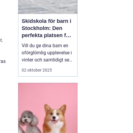
Skidskola för barn i
Stockholm: Den
perfekta platsen för
r,
små blivande
Vill du ge dina barn en
skidåkare
oförglömlig upplevelse i
vinter och samtidigt se
ras
dem utvecklas på
02 oktober 2025
skidor? Då är en
skidskola för barn i
Stockholm en utmärkt
början! Stockholm
erbjuder många
möjligheter f&o...