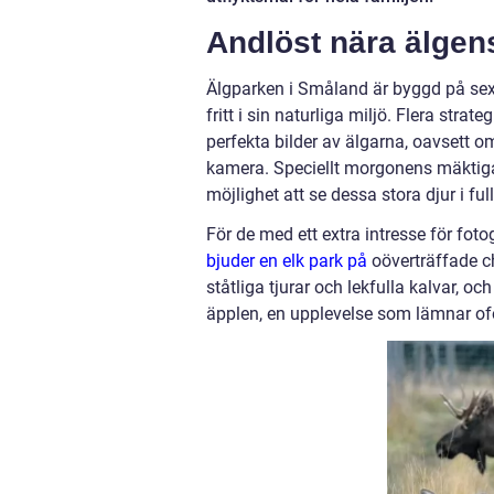
Andlöst nära älgen
Älgparken i Småland är byggd på sex 
fritt i sin naturliga miljö. Flera stra
perfekta bilder av älgarna, oavsett 
kamera. Speciellt morgonens mäktiga
möjlighet att se dessa stora djur i full
För de med ett extra intresse för fotog
bjuder en elk park på
oöverträffade ch
ståtliga tjurar och lekfulla kalvar, 
äpplen, en upplevelse som lämnar o