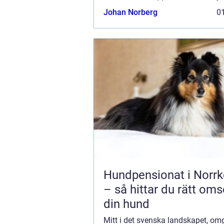
varelser på nära håll. Denna p...
Johan Norberg
01
Hundpensionat i Norrk
– så hittar du rätt oms
din hund
Mitt i det svenska landskapet, om