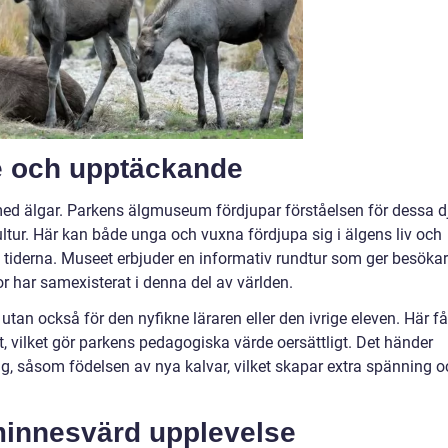
de och upptäckande
ed älgar. Parkens älgmuseum fördjupar förståelsen för dessa d
kultur. Här kan både unga och vuxna fördjupa sig i älgens liv och
 tiderna. Museet erbjuder en informativ rundtur som ger besöka
r har samexisterat i denna del av världen.
 utan också för den nyfikne läraren eller den ivrige eleven. Här få
ätt, vilket gör parkens pedagogiska värde oersättligt. Det händer
g, såsom födelsen av nya kalvar, vilket skapar extra spänning o
 minnesvärd upplevelse