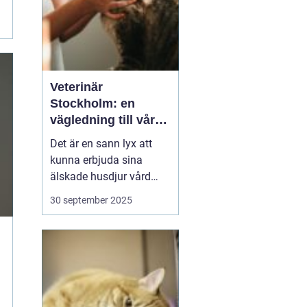
Veterinär
Stockholm: en
vägledning till vård i
hemmiljö
Det är en sann lyx att
kunna erbjuda sina
älskade husdjur vård
direkt i hemmet. I
30 september 2025
storstaden, där tiden
ofta är knapp och
avstånden långa, blir
hembesök av en
professionell veterinär
en högst v&aum...