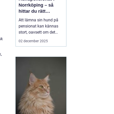
Norrköping – så
hittar du rätt
omsorg för din hund
Att lämna sin hund på
pensionat kan kännas
stort, oavsett om det
l
gäller en hel semester
sk
02 december 2025
eller bara en helg.
Många hundägare i och
k,
runt Norrköping letar
efter en trygg, lugn och
personlig plats där
hunden blir...