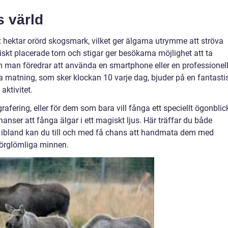
s värld
hektar orörd skogsmark, vilket ger älgarna utrymme att ströva
tegiskt placerade torn och stigar ger besökarna möjlighet att ta
om man föredrar att använda en smartphone eller en professionel
 matning, som sker klockan 10 varje dag, bjuder på en fantasti
 aktivitet.
rafering, eller för dem som bara vill fånga ett speciellt ögonblic
anser att fånga älgar i ett magiskt ljus. Här träffar du både
och ibland kan du till och med få chans att handmata dem med
förglömliga minnen.