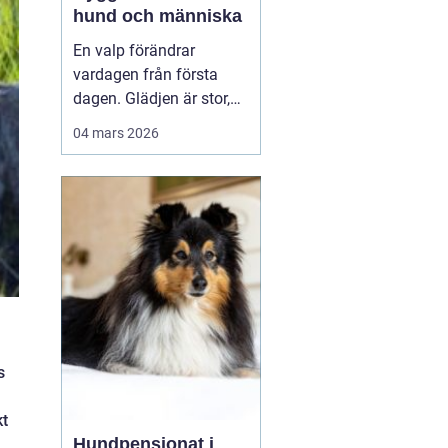
hund och människa
En valp förändrar
vardagen från första
dagen. Glädjen är stor,
men många upptäcker
04 mars 2026
snabbt hur krävande det
är att forma en trygg,
följsam och social hund.
En genomtänkt
valpkurs
upsala
ger både valp
och äga...
s
kt
Hundpensionat i