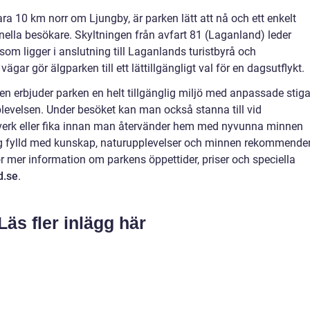
ra 10 km norr om Ljungby, är parken lätt att nå och ett enkelt
nella besökare. Skyltningen från avfart 81 (Laganland) leder
, som ligger i anslutning till Laganlands turistbyrå och
gar gör älgparken till ett lättillgängligt val för en dagsutflykt.
en erbjuder parken en helt tillgänglig miljö med anpassade stiga
plevelsen. Under besöket kan man också stanna till vid
verk eller fika innan man återvänder hem med nyvunna minnen
ldag fylld med kunskap, naturupplevelser och minnen rekommende
För mer information om parkens öppettider, priser och speciella
d.se
.
Läs fler inlägg här