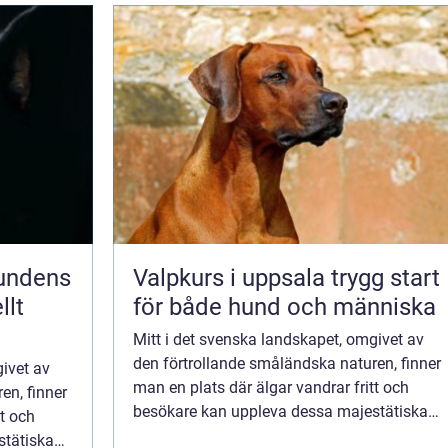
Valpkurs i uppsala trygg start
llt
för både hund och människa
Mitt i det svenska landskapet, omgivet av
den förtrollande småländska naturen, finner
givet av
man en plats där älgar vandrar fritt och
en, finner
besökare kan uppleva dessa majestätiska
tt och
varelser på nära håll. Denna p...
stätiska