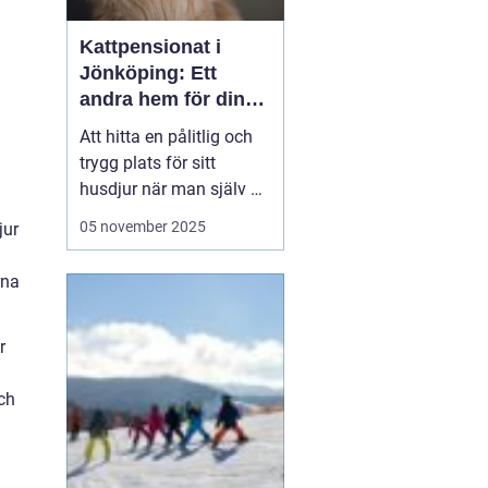
Kattpensionat i
Jönköping: Ett
andra hem för din
katt
Att hitta en pålitlig och
trygg plats för sitt
husdjur när man själv är
på resande fot kan
05 november 2025
jur
ibland kännas som en
utmaning. För kattägare
rna
i Jönköping kan
lösningen vara att lämna
katten...
r
ch