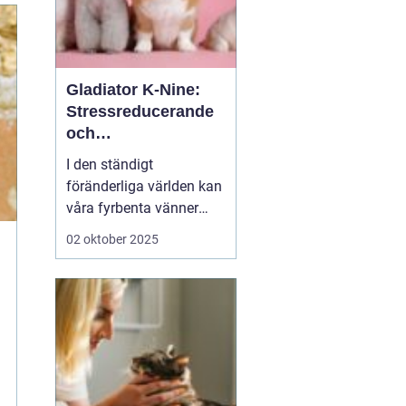
Gladiator K-Nine:
Stressreducerande
och
ångestdämpande
I den ständigt
hundhalsband
föränderliga världen kan
våra fyrbenta vänner
uppleva att livet blir
02 oktober 2025
överväldigande. Stress
och ångest är inte bara
mänskliga problem;
många hundägare kan
intyga att d...