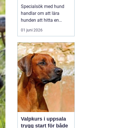
verktyg
Specialsök med hund
handlar om att lära
hunden att hitta en
specifik doft, till exempel
01 juni 2026
narkotika, vägglöss,
sprängämnen eller andra
ämnen som människor
har svårt att upptäcka
själva. Genom
strukturerad träning kan
både arbets- och
sällskapshundar ut...
Valpkurs i uppsala
trygg start för både