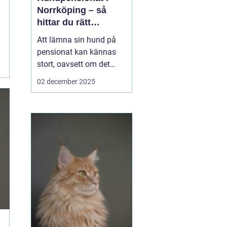
Norrköping – så
hittar du rätt
omsorg för din hund
Att lämna sin hund på
pensionat kan kännas
stort, oavsett om det
gäller en hel semester
02 december 2025
eller bara en helg.
Många hundägare i och
runt Norrköping letar
efter en trygg, lugn och
personlig plats där
hunden blir...