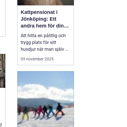
Kattpensionat i
Jönköping: Ett
andra hem för din
katt
Att hitta en pålitlig och
trygg plats för sitt
husdjur när man själv är
på resande fot kan
05 november 2025
ibland kännas som en
utmaning. För kattägare
i Jönköping kan
lösningen vara att lämna
katten...
d