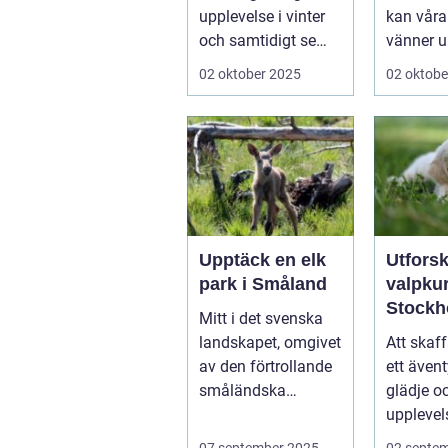
skidåkare
e hund
upplevelse i vinter
kan våra
och samtidigt se
vänner up
dem utvecklas
02 oktober 2025
02 oktobe
p&a...
Upptäck en elk
Utfors
park i Småland
valpkur
Stockh
Mitt i det svenska
en lyck
landskapet, omgivet
Att skaff
välanp
av den förtrollande
ett ävent
valp
småländska
glädje o
naturen, finne...
upplevel
st&aum..
07 september 2025
02 septe