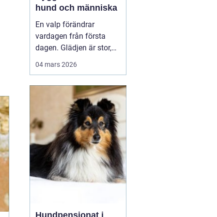
hund och människa
En valp förändrar
vardagen från första
dagen. Glädjen är stor,
men många upptäcker
04 mars 2026
snabbt hur krävande det
är att forma en trygg,
följsam och social hund.
En genomtänkt
valpkurs
upsala
ger både valp
och äga...
Hundpensionat i