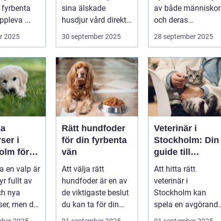
halsband
 fyrbenta
sina älskade
av både människor
pleva ...
husdjur vård direkt i
och deras
hemmet. I st...
djurvänner...
r 2025
30 september 2025
28 september 2025
ka
Rätt hundfoder
Veterinär i
ser i
för din fyrbenta
Stockholm: Din
olm för
vän
guide till
lig och
djursjukvård i
a en valp är
Att välja rätt
Att hitta rätt
assad
huvudstaden
yr fullt av
hundfoder är en av
veterinär i
ch nya
de viktigaste beslut
Stockholm kan
ser, men det
du kan ta för din
spela en avgörand
.
hunds h...
roll för ditt husdju..
mber 2025
01 september 2025
01 september 2025