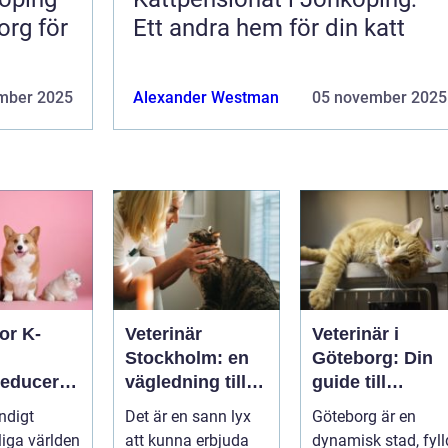
org för
Ett andra hem för din katt
mber 2025
Alexander Westman
05 november 2025
or K-
Veterinär
Veterinär i
Stockholm: en
Göteborg: Din
reduceran
vägledning till
guide till
vård i hemmiljö
djursjukvård
ndigt
Det är en sann lyx
Göteborg är en
tdämpand
liga världen
att kunna erbjuda
dynamisk stad, fyll