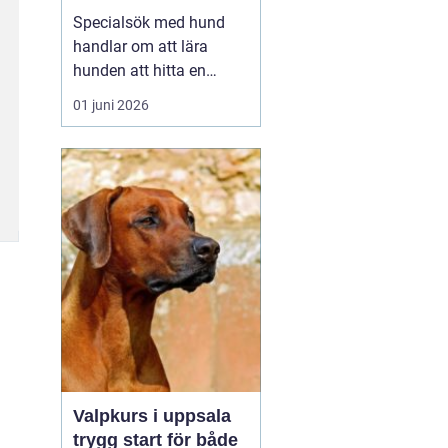
verktyg
Specialsök med hund
handlar om att lära
hunden att hitta en
specifik doft, till exempel
01 juni 2026
narkotika, vägglöss,
sprängämnen eller andra
ämnen som människor
har svårt att upptäcka
själva. Genom
strukturerad träning kan
både arbets- och
sällskapshundar ut...
Valpkurs i uppsala
trygg start för både