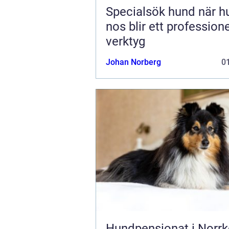
Specialsök hund när hundens
nos blir ett professione
verktyg
Johan Norberg
01
Hundpensionat i Norrk