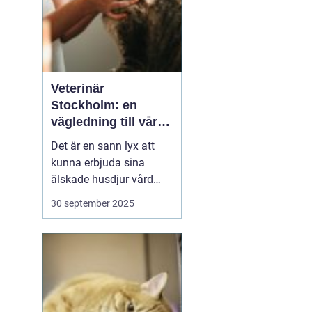
Veterinär
Stockholm: en
vägledning till vård i
hemmiljö
Det är en sann lyx att
kunna erbjuda sina
älskade husdjur vård
direkt i hemmet. I
30 september 2025
storstaden, där tiden
ofta är knapp och
avstånden långa, blir
hembesök av en
professionell veterinär
en högst v&aum...