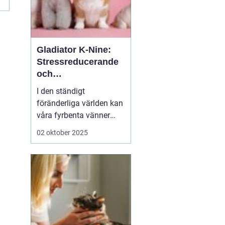
Gladiator K-Nine:
Stressreducerande
och
ångestdämpande
I den ständigt
hundhalsband
föränderliga världen kan
våra fyrbenta vänner
uppleva att livet blir
02 oktober 2025
överväldigande. Stress
och ångest är inte bara
mänskliga problem;
många hundägare kan
intyga att d...