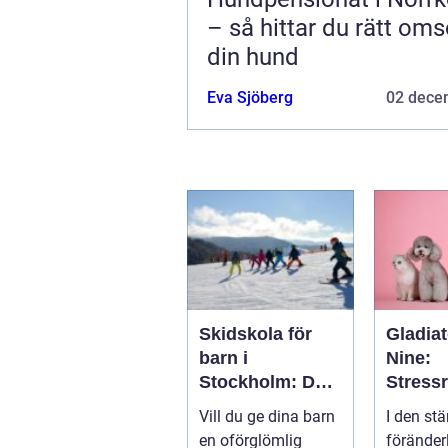
– så hittar du rätt oms
din hund
Eva Sjöberg
02 dece
Skidskola för
Gladiat
barn i
Nine:
Stockholm: Den
Stress
perfekta platsen
de och
Vill du ge dina barn
I den stä
för små blivande
ånges
en oförglömlig
föränder