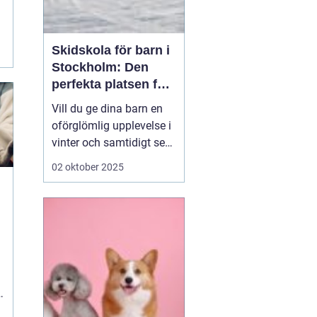
Skidskola för barn i
Stockholm: Den
perfekta platsen för
små blivande
Vill du ge dina barn en
skidåkare
oförglömlig upplevelse i
vinter och samtidigt se
dem utvecklas på
02 oktober 2025
skidor? Då är en
skidskola för barn i
Stockholm en utmärkt
början! Stockholm
erbjuder många
möjligheter f&o...
e
.