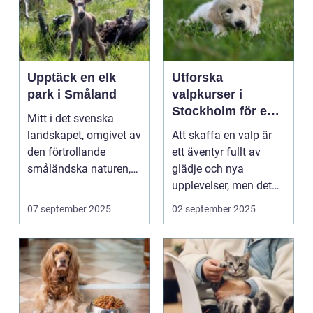
Upptäck en elk
Utforska
park i Småland
valpkurser i
Stockholm för en
Mitt i det svenska
lycklig och
landskapet, omgivet av
Att skaffa en valp är
välanpassad valp
den förtrollande
ett äventyr fullt av
småländska naturen,
glädje och nya
finne...
upplevelser, men det
st&aum...
07 september 2025
02 september 2025