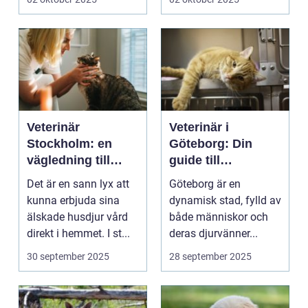
Veterinär
Veterinär i
Stockholm: en
Göteborg: Din
vägledning till
guide till
vård i hemmiljö
djursjukvård
Det är en sann lyx att
Göteborg är en
kunna erbjuda sina
dynamisk stad, fylld av
älskade husdjur vård
både människor och
direkt i hemmet. I st...
deras djurvänner...
30 september 2025
28 september 2025