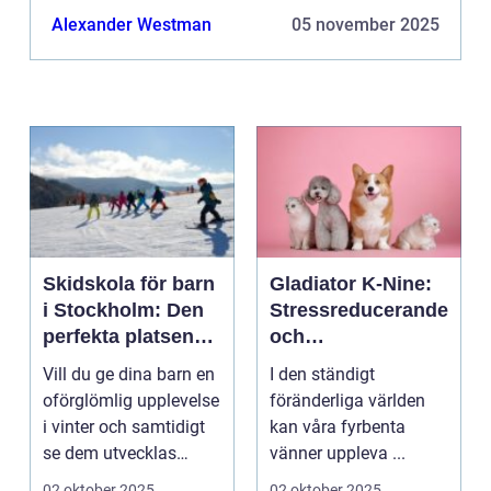
Alexander Westman
05 november 2025
Skidskola för barn
Gladiator K-Nine:
i Stockholm: Den
Stressreducerande
perfekta platsen
och
för små blivande
ångestdämpande
Vill du ge dina barn en
I den ständigt
skidåkare
hundhalsband
oförglömlig upplevelse
föränderliga världen
i vinter och samtidigt
kan våra fyrbenta
se dem utvecklas
vänner uppleva ...
p&a...
02 oktober 2025
02 oktober 2025