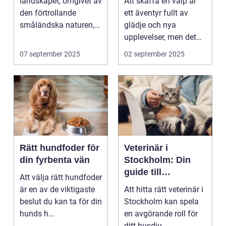
landskapet, omgivet av
Att skaffa en valp är
välanpassad valp
den förtrollande
ett äventyr fullt av
småländska naturen,
glädje och nya
finne...
upplevelser, men det
st&aum...
07 september 2025
02 september 2025
Rätt hundfoder för
Veterinär i
din fyrbenta vän
Stockholm: Din
guide till
Att välja rätt hundfoder
djursjukvård i
är en av de viktigaste
Att hitta rätt veterinär i
huvudstaden
beslut du kan ta för din
Stockholm kan spela
hunds h...
en avgörande roll för
ditt husdju...