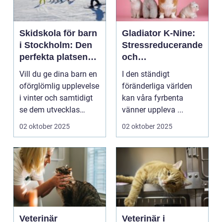
Skidskola för barn
Gladiator K-Nine:
i Stockholm: Den
Stressreducerande
perfekta platsen
och
för små blivande
ångestdämpande
Vill du ge dina barn en
I den ständigt
skidåkare
hundhalsband
oförglömlig upplevelse
föränderliga världen
i vinter och samtidigt
kan våra fyrbenta
se dem utvecklas
vänner uppleva ...
p&a...
02 oktober 2025
02 oktober 2025
Veterinär
Veterinär i