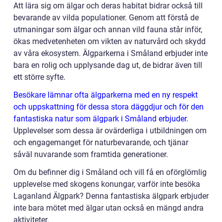
Att lära sig om älgar och deras habitat bidrar också till
bevarande av vilda populationer. Genom att förstå de
utmaningar som älgar och annan vild fauna står inför,
ökas medvetenheten om vikten av naturvård och skydd
av våra ekosystem. Älgparkerna i Småland erbjuder inte
bara en rolig och upplysande dag ut, de bidrar även till
ett större syfte.
Besökare lämnar ofta älgparkerna med en ny respekt
och uppskattning för dessa stora däggdjur och för den
fantastiska natur som älgpark i Småland erbjuder.
Upplevelser som dessa är ovärderliga i utbildningen om
och engagemanget för naturbevarande, och tjänar
såväl nuvarande som framtida generationer.
Om du befinner dig i Småland och vill få en oförglömlig
upplevelse med skogens konungar, varför inte besöka
Laganland Älgpark? Denna fantastiska älgpark erbjuder
inte bara mötet med älgar utan också en mängd andra
aktiviteter.