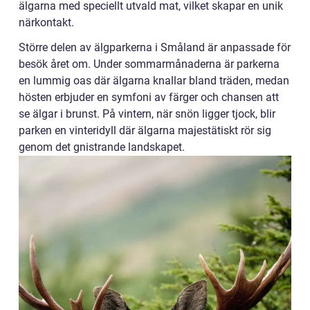
älgarna med speciellt utvald mat, vilket skapar en unik
närkontakt.
Större delen av älgparkerna i Småland är anpassade för
besök året om. Under sommarmånaderna är parkerna
en lummig oas där älgarna knallar bland träden, medan
hösten erbjuder en symfoni av färger och chansen att
se älgar i brunst. På vintern, när snön ligger tjock, blir
parken en vinteridyll där älgarna majestätiskt rör sig
genom det gnistrande landskapet.