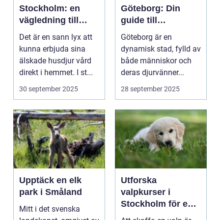
Stockholm: en
Göteborg: Din
vägledning till
guide till
vård i hemmiljö
djursjukvård
Det är en sann lyx att
Göteborg är en
kunna erbjuda sina
dynamisk stad, fylld av
älskade husdjur vård
både människor och
direkt i hemmet. I st...
deras djurvänner...
30 september 2025
28 september 2025
Upptäck en elk
Utforska
park i Småland
valpkurser i
Stockholm för en
Mitt i det svenska
lycklig och