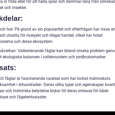
la in föda eller för att hålla sjöar och dammar rena från oönska
et och insekter.
kdelar:
och hot: På grund av sin popularitet och efterfrågan har vissa ä
arit utsatta för överjakt och illegal handel, vilket har hotat
ionerna och deras ekosystem.
öpåverkan: Vattenlevande fåglar kan ibland orsaka problem geno
et ekologiska balansen i vattensystem och jordbruksmarker.
sats:
ch fåglar är fascinerande varelser som har lockat människors
samhet i århundraden. Deras olika typer och egenskaper, kvant
r och historiska betydelse bidrar till deras intresse för både
skare och fågelentusiaster.