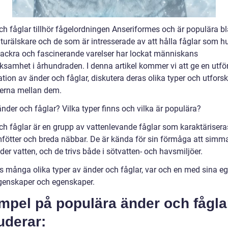
ch fåglar tillhör fågelordningen Anseriformes och är populära b
turälskare och de som är intresserade av att hålla fåglar som hu
ackra och fascinerande varelser har lockat människans
samhet i århundraden. I denna artikel kommer vi att ge en utför
tion av änder och fåglar, diskutera deras olika typer och utfors
derna mellan dem.
nder och fåglar? Vilka typer finns och vilka är populära?
ch fåglar är en grupp av vattenlevande fåglar som karaktärisera
mfötter och breda näbbar. De är kända för sin förmåga att simm
er vatten, och de trivs både i sötvatten- och havsmiljöer.
ns många olika typer av änder och fåglar, var och en med sina e
genskaper och egenskaper.
mpel på populära änder och fågla
uderar: