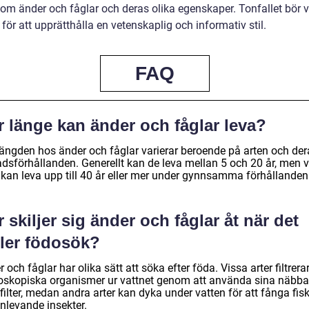
 om änder och fåglar och deras olika egenskaper. Tonfallet bör 
 för att upprätthålla en vetenskaplig och informativ stil.
FAQ
r länge kan änder och fåglar leva?
längden hos änder och fåglar varierar beroende på arten och der
adsförhållanden. Generellt kan de leva mellan 5 och 20 år, men 
r kan leva upp till 40 år eller mer under gynnsamma förhållanden
 skiljer sig änder och fåglar åt när det
ller födosök?
 och fåglar har olika sätt att söka efter föda. Vissa arter filtrera
oskopiska organismer ur vattnet genom att använda sina näbba
ilter, medan andra arter kan dyka under vatten för att fånga fisk 
nlevande insekter.