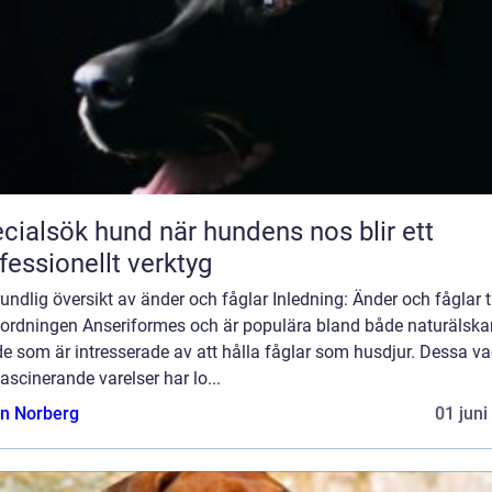
sök hund när hundens nos blir ett
fessionellt verktyg
undlig översikt av änder och fåglar Inledning: Änder och fåglar ti
lordningen Anseriformes och är populära bland både naturälska
e som är intresserade av att hålla fåglar som husdjur. Dessa v
ascinerande varelser har lo...
n Norberg
01 juni