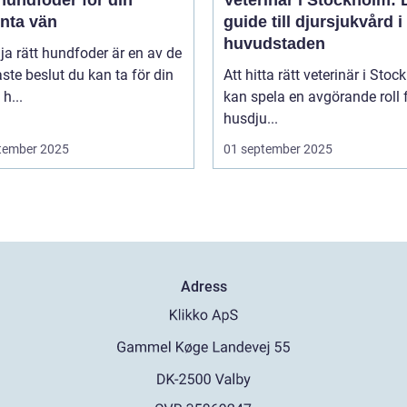
enta vän
guide till djursjukvård i
huvudstaden
lja rätt hundfoder är en av de
aste beslut du kan ta för din
Att hitta rätt veterinär i Sto
h...
kan spela en avgörande roll f
husdju...
tember 2025
01 september 2025
Adress