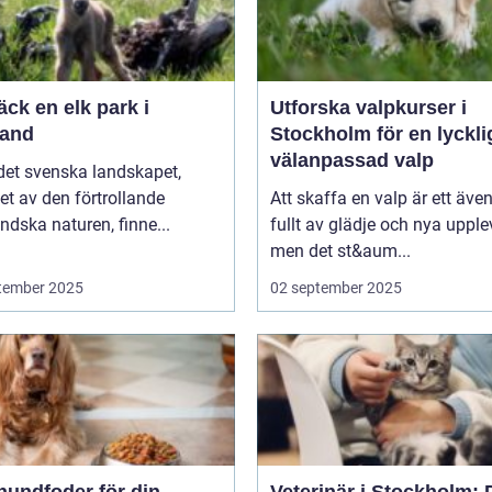
ck en elk park i
Utforska valpkurser i
and
Stockholm för en lyckli
välanpassad valp
 det svenska landskapet,
t av den förtrollande
Att skaffa en valp är ett även
dska naturen, finne...
fullt av glädje och nya upplev
men det st&aum...
tember 2025
02 september 2025
hundfoder för din
Veterinär i Stockholm: 