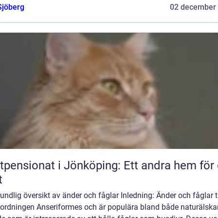
Sjöberg
02 december
tpensionat i Jönköping: Ett andra hem för 
t
undlig översikt av änder och fåglar Inledning: Änder och fåglar ti
lordningen Anseriformes och är populära bland både naturälska