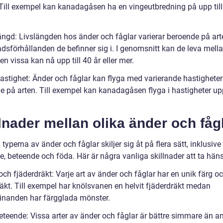
Till exempel kan kanadagåsen ha en vingeutbredning på upp til
längd: Livslängden hos änder och fåglar varierar beroende på ar
adsförhållanden de befinner sig i. I genomsnitt kan de leva mell
en vissa kan nå upp till 40 år eller mer.
hastighet: Änder och fåglar kan flyga med varierande hastigheter
e på arten. Till exempel kan kanadagåsen flyga i hastigheter upp
lnader mellan olika änder och fåg
 typerna av änder och fåglar skiljer sig åt på flera sätt, inklusive
, beteende och föda. Här är några vanliga skillnader att ta hänsy
och fjäderdräkt: Varje art av änder och fåglar har en unik färg o
räkt. Till exempel har knölsvanen en helvit fjäderdräkt medan
nanden har färgglada mönster.
teende: Vissa arter av änder och fåglar är bättre simmare än and