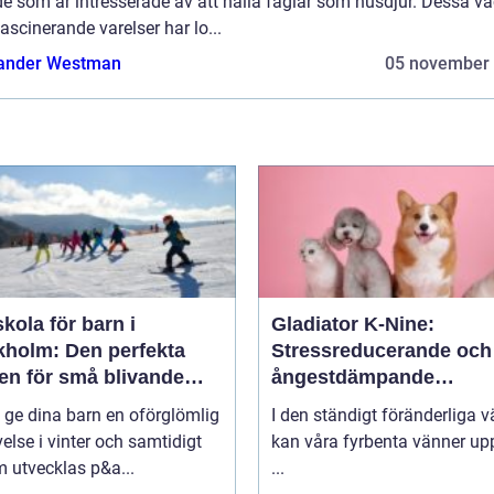
e som är intresserade av att hålla fåglar som husdjur. Dessa v
ascinerande varelser har lo...
ander Westman
05 november
kola för barn i
Gladiator K-Nine:
kholm: Den perfekta
Stressreducerande och
en för små blivande
ångestdämpande
åkare
hundhalsband
u ge dina barn en oförglömlig
I den ständigt föränderliga v
else i vinter och samtidigt
kan våra fyrbenta vänner up
 utvecklas p&a...
...