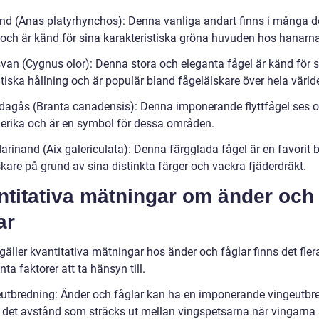
and (Anas platyrhynchos): Denna vanliga andart finns i många d
 och är känd för sina karakteristiska gröna huvuden hos hanarna
svan (Cygnus olor): Denna stora och eleganta fågel är känd för s
tiska hållning och är populär bland fågelälskare över hela värld
dagås (Branta canadensis): Denna imponerande flyttfågel ses of
rika och är en symbol för dessa områden.
arinand (Aix galericulata): Denna färgglada fågel är en favorit 
kare på grund av sina distinkta färger och vackra fjäderdräkt.
ntitativa mätningar om änder och
ar
gäller kvantitativa mätningar hos änder och fåglar finns det fler
nta faktorer att ta hänsyn till.
eutbredning: Änder och fåglar kan ha en imponerande vingeutbr
är det avstånd som sträcks ut mellan vingspetsarna när vingarna 