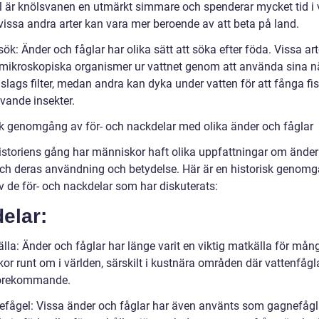
 är knölsvanen en utmärkt simmare och spenderar mycket tid i 
issa andra arter kan vara mer beroende av att beta på land.
ök: Änder och fåglar har olika sätt att söka efter föda. Vissa art
ar mikroskopiska organismer ur vattnet genom att använda sina 
slags filter, medan andra kan dyka under vatten för att fånga fis
vande insekter.
sk genomgång av för- och nackdelar med olika änder och fåglar
istoriens gång har människor haft olika uppfattningar om änder
och deras användning och betydelse. Här är en historisk genom
v de för- och nackdelar som har diskuterats:
elar:
lla: Änder och fåglar har länge varit en viktig matkälla för mån
r runt om i världen, särskilt i kustnära områden där vattenfågla
 förekommande.
efågel: Vissa änder och fåglar har även använts som gagnefågl