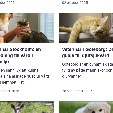
ober 2025
02 oktober 2025
rinär Stockholm: en
Veterinär i Göteborg: D
dning till vård i
guide till djursjukvård
iljö
Göteborg är en dynamisk sta
 en sann lyx att kunna
fylld av både människor och
a sina älskade husdjur vård
djurvänner...
i hemmet. I st...
tember 2025
28 september 2025