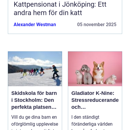
Kattpensionat i Jönköping: Ett
andra hem för din katt
Alexander Westman
05 november 2025
Skidskola för barn
Gladiator K-Nine:
i Stockholm: Den
Stressreducerande
perfekta platsen
och
för små blivande
ångestdämpande
Vill du ge dina barn en
I den ständigt
skidåkare
hundhalsband
oförglömlig upplevelse
föränderliga världen