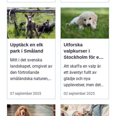
Upptäck en elk
Utforska
park i Småland
valpkurser i
Stockholm för en
Mitt i det svenska
lycklig och
landskapet, omgivet av
Att skaffa en valp är
välanpassad valp
den förtrollande
ett äventyr fullt av
småländska naturen,
glädje och nya
finne...
upplevelser, men det
st&aum...
07 september 2025
02 september 2025