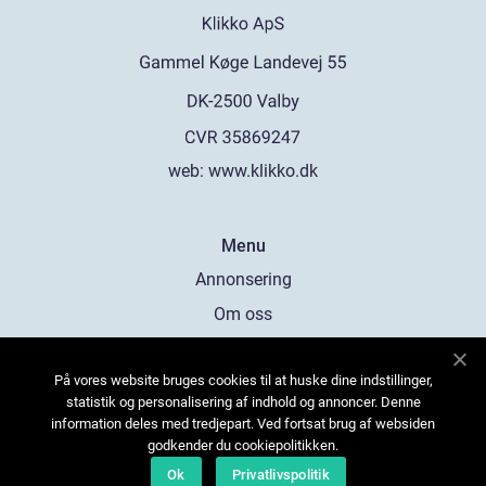
web:
www.klikko.dk
Menu
Annonsering
Om oss
Cookies
På vores website bruges cookies til at huske dine indstillinger,
Kontakta oss
statistik og personalisering af indhold og annoncer. Denne
Sitemap
information deles med tredjepart. Ved fortsat brug af websiden
godkender du cookiepolitikken.
Ok
Privatlivspolitik