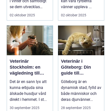
i vinter och samtidigt
kan våra fyrbenta
se dem utvecklas
vänner uppleva ...
p&a...
02 oktober 2025
02 oktober 2025
Veterinär
Veterinär i
Stockholm: en
Göteborg: Din
vägledning till
guide till
vård i hemmiljö
djursjukvård
Det är en sann lyx att
Göteborg är en
kunna erbjuda sina
dynamisk stad, fylld av
älskade husdjur vård
både människor och
direkt i hemmet. I st...
deras djurvänner...
30 september 2025
28 september 2025