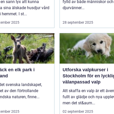
 en sann lyx att kunna
fylld av både människor och
a sina älskade husdjur vård
djurvänner...
i hemmet. I st...
tember 2025
28 september 2025
ck en elk park i
Utforska valpkurser i
and
Stockholm för en lyckli
välanpassad valp
 det svenska landskapet,
t av den förtrollande
Att skaffa en valp är ett även
dska naturen, finne...
fullt av glädje och nya upplev
men det st&aum...
tember 2025
02 september 2025