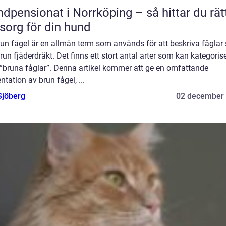
dpensionat i Norrköping – så hittar du rät
org för din hund
run fågel är en allmän term som används för att beskriva fågla
run fjäderdräkt. Det finns ett stort antal arter som kan kategoris
”bruna fåglar”. Denna artikel kommer att ge en omfattande
ntation av brun fågel, ...
Sjöberg
02 december