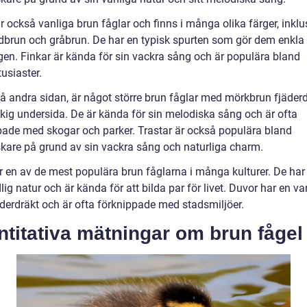
r också vanliga brun fåglar och finns i många olika färger, inklu
ödbrun och gråbrun. De har en typisk spurten som gör dem enkla 
gen. Finkar är kända för sin vackra sång och är populära bland
usiaster.
, å andra sidan, är något större brun fåglar med mörkbrun fjäder
ckig undersida. De är kända för sin melodiska sång och är ofta
pade med skogar och parker. Trastar är också populära bland
skare på grund av sin vackra sång och naturliga charm.
r en av de mest populära brun fåglarna i många kulturer. De har
lig natur och är kända för att bilda par för livet. Duvor har en v
äderdräkt och är ofta förknippade med stadsmiljöer.
titativa mätningar om brun fågel