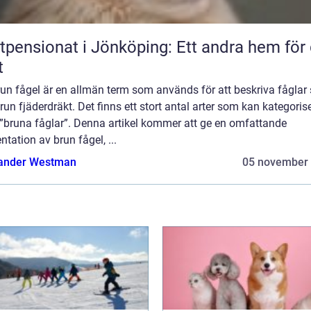
tpensionat i Jönköping: Ett andra hem för 
t
run fågel är en allmän term som används för att beskriva fågla
run fjäderdräkt. Det finns ett stort antal arter som kan kategoris
”bruna fåglar”. Denna artikel kommer att ge en omfattande
ntation av brun fågel, ...
ander Westman
05 november