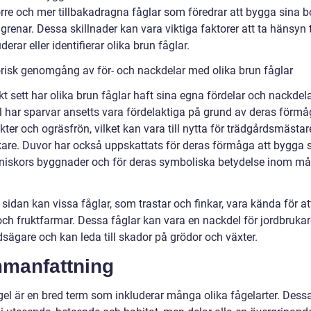
örre och mer tillbakadragna fåglar som föredrar att bygga sina b
grenar. Dessa skillnader kan vara viktiga faktorer att ta hänsyn t
erar eller identifierar olika brun fåglar.
orisk genomgång av för- och nackdelar med olika brun fåglar
kt sett har olika brun fåglar haft sina egna fördelar och nackdelar
 har sparvar ansetts vara fördelaktiga på grund av deras förmå
kter och ogräsfrön, vilket kan vara till nytta för trädgårdsmästa
kare. Duvor har också uppskattats för deras förmåga att bygga 
iskors byggnader och för deras symboliska betydelse inom m
sidan kan vissa fåglar, som trastar och finkar, vara kända för at
och fruktfarmar. Dessa fåglar kan vara en nackdel för jordbruka
sägare och kan leda till skador på grödor och växter.
manfattning
gel är en bred term som inkluderar många olika fågelarter. Dessa