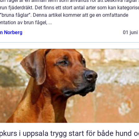
run fågel är en allmän term som används för att beskriva fågla
run fjäderdräkt. Det finns ett stort antal arter som kan kategoris
”bruna fåglar”. Denna artikel kommer att ge en omfattande
ntation av brun fågel, ...
n Norberg
01 juni
 i uppsala trygg start för både hund och