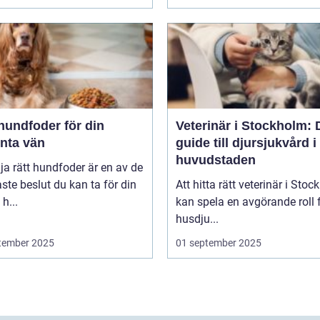
hundfoder för din
Veterinär i Stockholm: 
enta vän
guide till djursjukvård i
huvudstaden
lja rätt hundfoder är en av de
aste beslut du kan ta för din
Att hitta rätt veterinär i Sto
h...
kan spela en avgörande roll f
husdju...
tember 2025
01 september 2025