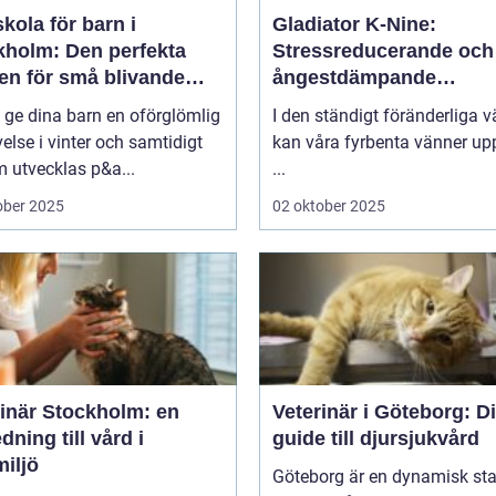
kola för barn i
Gladiator K-Nine:
kholm: Den perfekta
Stressreducerande och
en för små blivande
ångestdämpande
åkare
hundhalsband
u ge dina barn en oförglömlig
I den ständigt föränderliga v
else i vinter och samtidigt
kan våra fyrbenta vänner up
 utvecklas p&a...
...
ober 2025
02 oktober 2025
rinär Stockholm: en
Veterinär i Göteborg: D
dning till vård i
guide till djursjukvård
iljö
Göteborg är en dynamisk sta