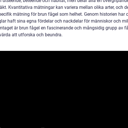
 i utseende, beteende och habitat, men delar alla en övergripand
äkt. Kvantitativa mätningar kan variera mellan olika arter, och d
pecifik mätning för brun fågel som helhet. Genom historien har o
glar haft sina egna fördelar och nackdelar för människor och mil
aget är brun fågel en fascinerande och mångsidig grupp av få
värda att utforska och beundra.