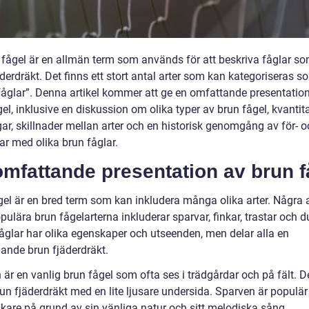
 fågel är en allmän term som används för att beskriva fåglar so
derdräkt. Det finns ett stort antal arter som kan kategoriseras s
fåglar”. Denna artikel kommer att ge en omfattande presentatio
el, inklusive en diskussion om olika typer av brun fågel, kvantit
ar, skillnader mellan arter och en historisk genomgång av för- o
ar med olika brun fåglar.
mfattande presentation av brun f
gel är en bred term som kan inkludera många olika arter. Några 
ulära brun fågelarterna inkluderar sparvar, finkar, trastar och d
åglar har olika egenskaper och utseenden, men delar alla en
pande brun fjäderdräkt.
är en vanlig brun fågel som ofta ses i trädgårdar och på fält. D
un fjäderdräkt med en lite ljusare undersida. Sparven är populär
skare på grund av sin vänliga natur och sitt melodiska sång.