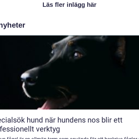
Läs fler inlägg här
 nyheter
sök hund när hundens nos blir ett
fessionellt verktyg