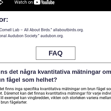
or:
Cornell Lab – All About Birds.” allaboutbirds.org.
ional Audubon Society.” audubon.org.
FAQ
nns det några kvantitativa mätningar o
un fågel som helhet?
 det finns inga specifika kvantitativa mätningar om brun fågel s
t. Däremot kan det finnas kvantitativa mätningar för varje indiv
Till exempel kan vingbredden, vikten och storleken variera mella
 brun fågelarter.