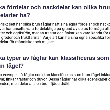
ka fördelar och nackdelar kan olika bru
elarter ha?
riskt sett har olika brun fåglar haft sina egna fördelar och nackd
var har ansetts vara fördelaktiga på grund av deras förmåga att
kter och ogräsfrön, medan trastar och finkar kan vara kända för 
 grödor och fruktfarmar. Varje art kan ha sina egna specifika för
delar för människor och miljöer.
ka typer av fåglar kan klassificeras som
un fågel?
a exempel på fåglar som kan klassificeras som brun fågel inklu
ar, finkar, trastar och duvor. Dessa fåglar har olika egenskaper 
nden, men delar alla en brun fjäderdräkt.