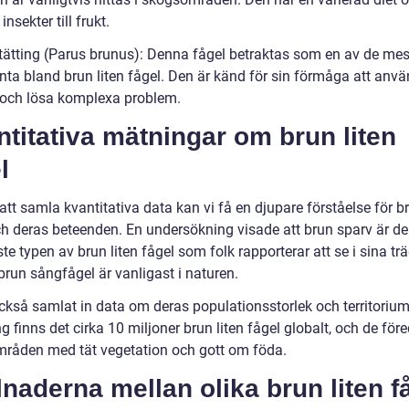
 insekter till frukt.
 tätting (Parus brunus): Denna fågel betraktas som en av de mes
enta bland brun liten fågel. Den är känd för sin förmåga att anv
 och lösa komplexa problem.
titativa mätningar om brun liten
l
t samla kvantitativa data kan vi få en djupare förståelse för br
ch deras beteenden. En undersökning visade att brun sparv är d
te typen av brun liten fågel som folk rapporterar att se i sina tr
run sångfågel är vanligast i naturen.
ckså samlat in data om deras populationsstorlek och territorium.
g finns det cirka 10 miljoner brun liten fågel globalt, och de före
områden med tät vegetation och gott om föda.
lnaderna mellan olika brun liten f