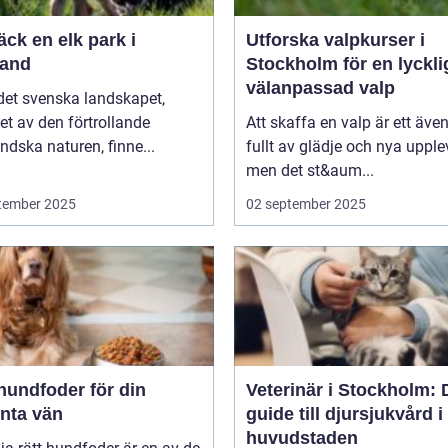
ck en elk park i
Utforska valpkurser i
and
Stockholm för en lyckli
välanpassad valp
 det svenska landskapet,
t av den förtrollande
Att skaffa en valp är ett även
dska naturen, finne...
fullt av glädje och nya upplev
men det st&aum...
tember 2025
02 september 2025
hundfoder för din
Veterinär i Stockholm: 
enta vän
guide till djursjukvård i
huvudstaden