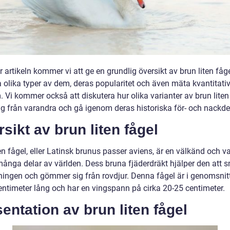
r artikeln kommer vi att ge en grundlig översikt av brun liten fåg
a olika typer av dem, deras popularitet och även mäta kvantitati
 Vi kommer också att diskutera hur olika varianter av brun liten
sig från varandra och gå igenom deras historiska för- och nackde
sikt av brun liten fågel
en fågel, eller Latinsk brunus passer aviens, är en välkänd och v
många delar av världen. Dess bruna fjäderdräkt hjälper den att s
ningen och gömmer sig från rovdjur. Denna fågel är i genomsnit
entimeter lång och har en vingspann på cirka 20-25 centimeter.
entation av brun liten fågel