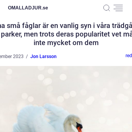
OMALLADJUR.
se
a små fåglar är en vanlig syn i våra trädg
 parker, men trots deras popularitet vet m
inte mycket om dem
red
ember 2023
Jon Larsson