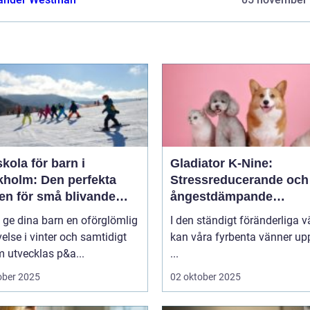
kola för barn i
Gladiator K-Nine:
kholm: Den perfekta
Stressreducerande och
en för små blivande
ångestdämpande
åkare
hundhalsband
u ge dina barn en oförglömlig
I den ständigt föränderliga v
else i vinter och samtidigt
kan våra fyrbenta vänner up
 utvecklas p&a...
...
ober 2025
02 oktober 2025