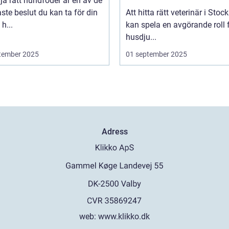
lja rätt hundfoder är en av de
aste beslut du kan ta för din
Att hitta rätt veterinär i Sto
h...
kan spela en avgörande roll f
husdju...
tember 2025
01 september 2025
Adress
web:
www.klikko.dk