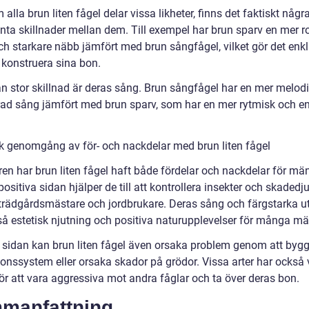
alla brun liten fågel delar vissa likheter, finns det faktiskt någr
anta skillnader mellan dem. Till exempel har brun sparv en mer r
ch starkare näbb jämfört med brun sångfågel, vilket gör det enkl
 konstruera sina bon.
n stor skillnad är deras sång. Brun sångfågel har en mer melod
ad sång jämfört med brun sparv, som har en mer rytmisk och en
sk genomgång av för- och nackdelar med brun liten fågel
en har brun liten fågel haft både fördelar och nackdelar för män
ositiva sidan hjälper de till att kontrollera insekter och skadedjur
trädgårdsmästare och jordbrukare. Deras sång och färgstarka 
så estetisk njutning och positiva naturupplevelser för många mä
 sidan kan brun liten fågel även orsaka problem genom att bygg
ionssystem eller orsaka skador på grödor. Vissa arter har också 
ör att vara aggressiva mot andra fåglar och ta över deras bon.
manfattning