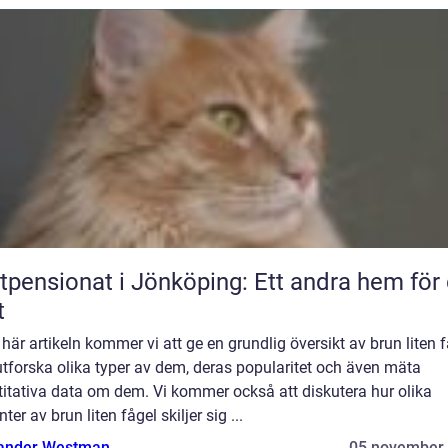
tpensionat i Jönköping: Ett andra hem för 
t
 här artikeln kommer vi att ge en grundlig översikt av brun liten 
tforska olika typer av dem, deras popularitet och även mäta
itativa data om dem. Vi kommer också att diskutera hur olika
nter av brun liten fågel skiljer sig ...
ander Westman
05 november