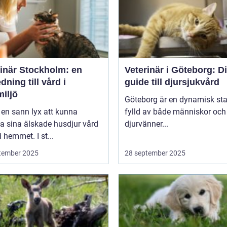
rinär Stockholm: en
Veterinär i Göteborg: D
dning till vård i
guide till djursjukvård
iljö
Göteborg är en dynamisk sta
 en sann lyx att kunna
fylld av både människor och
a sina älskade husdjur vård
djurvänner...
i hemmet. I st...
tember 2025
28 september 2025