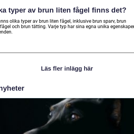
ka typer av brun liten fågel finns det?
inns olika typer av brun liten fågel, inklusive brun sparv, brun
fågel och brun tätting. Varje typ har sina egna unika egenskape
enden.
Läs fler inlägg här
 nyheter