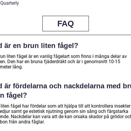
 Quarterly
FAQ
 är en brun liten fågel?
un liten fågel är en vanlig fågelart som finns i många delar av
den. Den har en bruna fjäderdräkt och är i genomsnitt 10-15
imeter lång.
d är fördelarna och nackdelarna med b
en fågel?
liten fågel har fördelar som att hjälpa till att kontrollera insekte
edjur samt ge estetisk njutning genom sin sång och färgstarka
ende. Nackdelar kan vara att de kan orsaka skador på grödor oc
bon från andra fåglar.