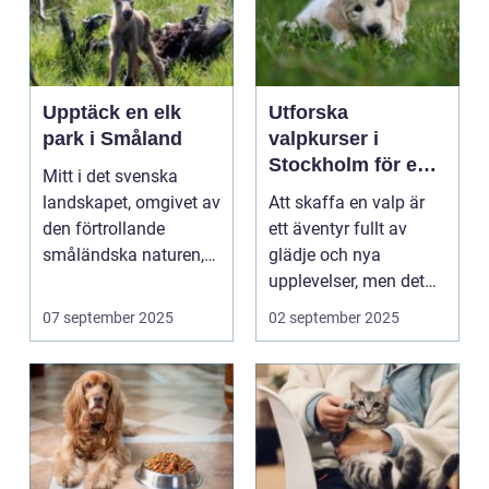
Upptäck en elk
Utforska
park i Småland
valpkurser i
Stockholm för en
Mitt i det svenska
lycklig och
landskapet, omgivet av
Att skaffa en valp är
välanpassad valp
den förtrollande
ett äventyr fullt av
småländska naturen,
glädje och nya
finne...
upplevelser, men det
st&aum...
07 september 2025
02 september 2025