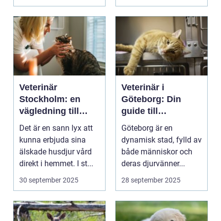
Veterinär
Veterinär i
Stockholm: en
Göteborg: Din
vägledning till
guide till
vård i hemmiljö
djursjukvård
Det är en sann lyx att
Göteborg är en
kunna erbjuda sina
dynamisk stad, fylld av
älskade husdjur vård
både människor och
direkt i hemmet. I st...
deras djurvänner...
30 september 2025
28 september 2025