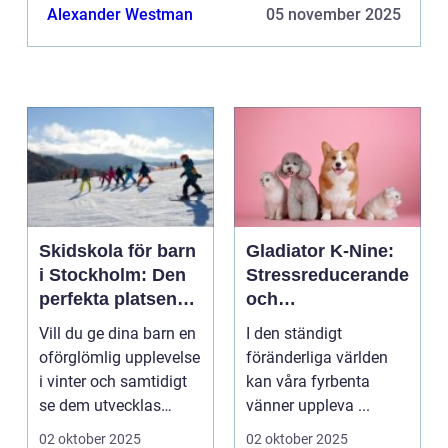
Alexander Westman
05 november 2025
Skidskola för barn
Gladiator K-Nine:
i Stockholm: Den
Stressreducerande
perfekta platsen
och
för små blivande
ångestdämpande
Vill du ge dina barn en
I den ständigt
skidåkare
hundhalsband
oförglömlig upplevelse
föränderliga världen
i vinter och samtidigt
kan våra fyrbenta
se dem utvecklas
vänner uppleva ...
p&a...
02 oktober 2025
02 oktober 2025