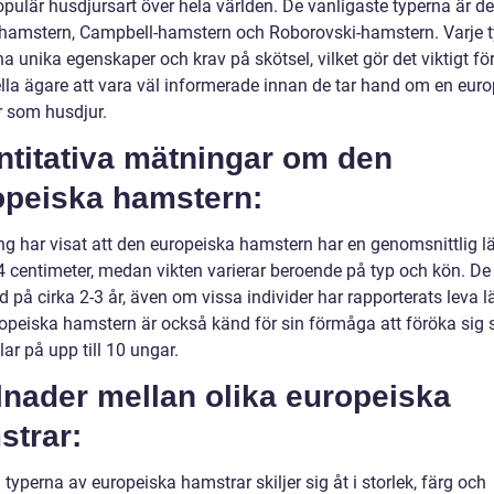
populär husdjursart över hela världen. De vanligaste typerna är d
 hamstern, Campbell-hamstern och Roborovski-hamstern. Varje t
a unika egenskaper och krav på skötsel, vilket gör det viktigt fö
ella ägare att vara väl informerade innan de tar hand om en euro
 som husdjur.
ntitativa mätningar om den
opeiska hamstern:
ng har visat att den europeiska hamstern har en genomsnittlig 
14 centimeter, medan vikten varierar beroende på typ och kön. De
d på cirka 2-3 år, även om vissa individer har rapporterats leva l
opeiska hamstern är också känd för sin förmåga att föröka sig 
ar på upp till 10 ungar.
lnader mellan olika europeiska
strar:
 typerna av europeiska hamstrar skiljer sig åt i storlek, färg och