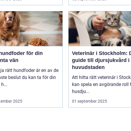
hundfoder för din
Veterinär i Stockholm: 
enta vän
guide till djursjukvård i
huvudstaden
lja rätt hundfoder är en av de
aste beslut du kan ta för din
Att hitta rätt veterinär i Sto
h...
kan spela en avgörande roll f
husdju...
tember 2025
01 september 2025