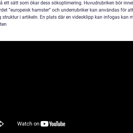
på ett sätt som ökar dess sökoptimering. Huvudrubriken bör inne
rdet ”europeisk hamster” och underrubriker kan användas för at
g struktur i artikeln. En plats där en videoklipp kan infogas kan
ten