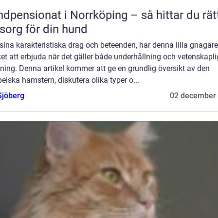
dpensionat i Norrköping – så hittar du rät
org för din hund
ina karakteristiska drag och beteenden, har denna lilla gnagare
t att erbjuda när det gäller både underhållning och vetenskapli
ning. Denna artikel kommer att ge en grundlig översikt av den
eiska hamstern, diskutera olika typer o...
Sjöberg
02 december