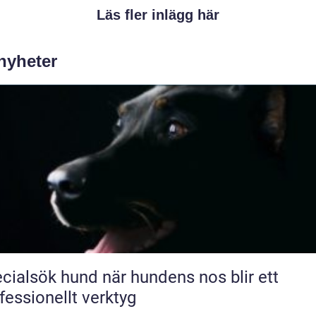
Läs fler inlägg här
 nyheter
sök hund när hundens nos blir ett
fessionellt verktyg