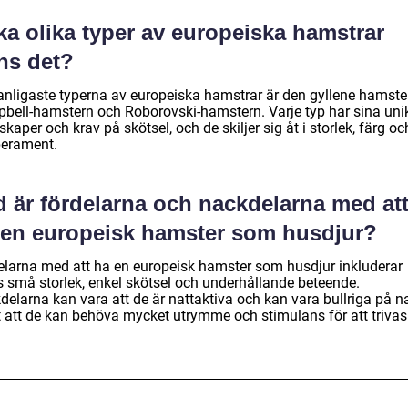
ka olika typer av europeiska hamstrar
ns det?
anligaste typerna av europeiska hamstrar är den gyllene hamste
bell-hamstern och Roborovski-hamstern. Varje typ har sina uni
kaper och krav på skötsel, och de skiljer sig åt i storlek, färg oc
erament.
d är fördelarna och nackdelarna med at
 en europeisk hamster som husdjur?
elarna med att ha en europeisk hamster som husdjur inkluderar
s små storlek, enkel skötsel och underhållande beteende.
delarna kan vara att de är nattaktiva och kan vara bullriga på n
 att de kan behöva mycket utrymme och stimulans för att trivas