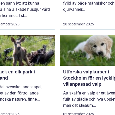
 en sann lyx att kunna
fylld av både människor och
a sina älskade husdjur vård
djurvänner...
i hemmet. I st...
tember 2025
28 september 2025
ck en elk park i
Utforska valpkurser i
and
Stockholm för en lyckli
välanpassad valp
 det svenska landskapet,
t av den förtrollande
Att skaffa en valp är ett även
dska naturen, finne...
fullt av glädje och nya upplev
men det st&aum...
tember 2025
02 september 2025