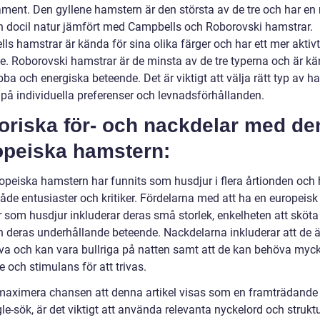
ment. Den gyllene hamstern är den största av de tre och har en
h docil natur jämfört med Campbells och Roborovski hamstrar.
s hamstrar är kända för sina olika färger och har ett mer aktivt
e. Roborovski hamstrar är de minsta av de tre typerna och är kä
bba och energiska beteende. Det är viktigt att välja rätt typ av h
 på individuella preferenser och levnadsförhållanden.
oriska för- och nackdelar med de
opeiska hamstern:
opeiska hamstern har funnits som husdjur i flera årtionden och 
åde entusiaster och kritiker. Fördelarna med att ha en europeisk
 som husdjur inkluderar deras små storlek, enkelheten att sköt
 deras underhållande beteende. Nackdelarna inkluderar att de ä
iva och kan vara bullriga på natten samt att de kan behöva myc
 och stimulans för att trivas.
 maximera chansen att denna artikel visas som en framträdande 
e-sök, är det viktigt att använda relevanta nyckelord och strukt