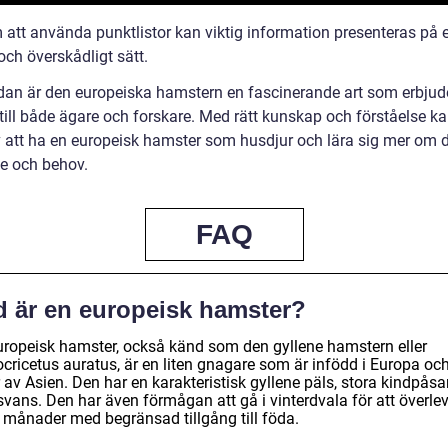
 att använda punktlistor kan viktig information presenteras på e
 och överskådligt sätt.
ndan är den europeiska hamstern en fascinerande art som erbjud
till både ägare och forskare. Med rätt kunskap och förståelse 
v att ha en europeisk hamster som husdjur och lära sig mer om 
e och behov.
FAQ
d är en europeisk hamster?
uropeisk hamster, också känd som den gyllene hamstern eller
cricetus auratus, är en liten gnagare som är infödd i Europa oc
 av Asien. Den har en karakteristisk gyllene päls, stora kindpåsa
svans. Den har även förmågan att gå i vinterdvala för att överle
a månader med begränsad tillgång till föda.