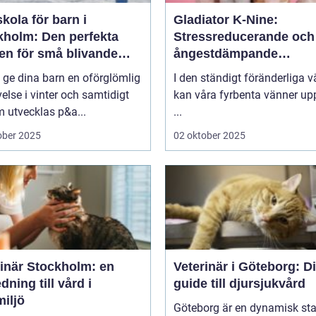
kola för barn i
Gladiator K-Nine:
kholm: Den perfekta
Stressreducerande och
en för små blivande
ångestdämpande
åkare
hundhalsband
u ge dina barn en oförglömlig
I den ständigt föränderliga v
else i vinter och samtidigt
kan våra fyrbenta vänner up
 utvecklas p&a...
...
ober 2025
02 oktober 2025
rinär Stockholm: en
Veterinär i Göteborg: D
dning till vård i
guide till djursjukvård
iljö
Göteborg är en dynamisk sta