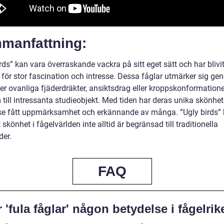
manfattning:
rds” kan vara överraskande vackra på sitt eget sätt och har blivi
 för stor fascination och intresse. Dessa fåglar utmärker sig ge
ler ovanliga fjäderdräkter, ansiktsdrag eller kroppskonformation
 till intressanta studieobjekt. Med tiden har deras unika skönhe
se fått uppmärksamhet och erkännande av många. ”Ugly birds” 
t skönhet i fågelvärlden inte alltid är begränsad till traditionella
der.
FAQ
 'fula fåglar' någon betydelse i fågelrik