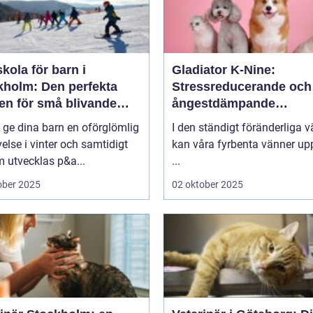
kola för barn i
Gladiator K-Nine:
kholm: Den perfekta
Stressreducerande och
en för små blivande
ångestdämpande
åkare
hundhalsband
u ge dina barn en oförglömlig
I den ständigt föränderliga v
else i vinter och samtidigt
kan våra fyrbenta vänner up
 utvecklas p&a...
...
ober 2025
02 oktober 2025