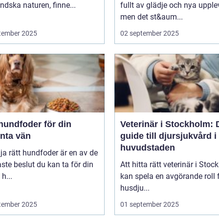
dska naturen, finne...
fullt av glädje och nya upplev
men det st&aum...
tember 2025
02 september 2025
hundfoder för din
Veterinär i Stockholm: 
enta vän
guide till djursjukvård i
huvudstaden
lja rätt hundfoder är en av de
aste beslut du kan ta för din
Att hitta rätt veterinär i Sto
h...
kan spela en avgörande roll f
husdju...
tember 2025
01 september 2025