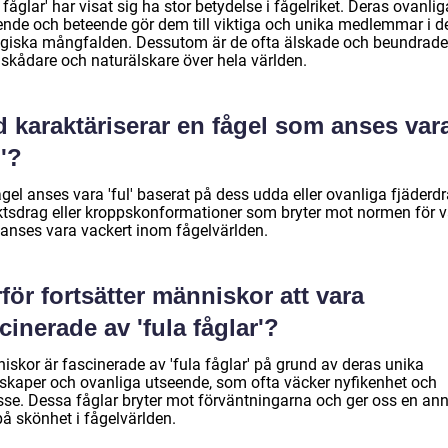
 fåglar' har visat sig ha stor betydelse i fågelriket. Deras ovanlig
ende och beteende gör dem till viktiga och unika medlemmar i d
ogiska mångfalden. Dessutom är de ofta älskade och beundrade
lskådare och naturälskare över hela världen.
 karaktäriserar en fågel som anses var
l'?
gel anses vara 'ful' baserat på dess udda eller ovanliga fjäderdr
ktsdrag eller kroppskonformationer som bryter mot normen för 
anses vara vackert inom fågelvärlden.
för fortsätter människor att vara
cinerade av 'fula fåglar'?
iskor är fascinerade av 'fula fåglar' på grund av deras unika
skaper och ovanliga utseende, som ofta väcker nyfikenhet och
esse. Dessa fåglar bryter mot förväntningarna och ger oss en an
på skönhet i fågelvärlden.