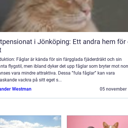
tpensionat i Jönköping: Ett andra hem för 
t
duktion: Fåglar är kända för sin färgglada fjäderdräkt och sin
nta flygstil, men ibland dyker det upp fåglar som bryter mot no
nses vara mindre attraktiva. Dessa ”fula fåglar” kan vara
askande vackra på sitt eget s...
ander Westman
05 november