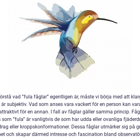
förstå vad ”fula fåglar” egentligen är, måste vi börja med att klar
 är subjektiv. Vad som anses vara vackert för en person kan var
ttraktivt för en annan. I fall av fåglar gäller samma princip. Få
 som ”fula” är vanligtvis de som har udda eller ovanliga fjäderdr
drag eller kroppskonformationer. Dessa fåglar utmärker sig på g
khet och skapar därmed intresse och fascination bland observatör