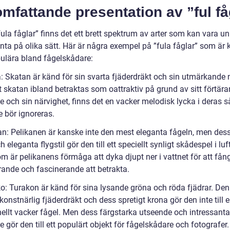
mfattande presentation av ”ful få
ula fåglar” finns det ett brett spektrum av arter som kan vara u
anta på olika sätt. Här är några exempel på ”fula fåglar” som är
ulära bland fågelskådare:
a: Skatan är känd för sin svarta fjäderdräkt och sin utmärkande 
t skatan ibland betraktas som oattraktiv på grund av sitt förtär
e och sin närvighet, finns det en vacker melodisk lycka i deras 
e bör ignoreras.
kan: Pelikanen är kanske inte den mest eleganta fågeln, men dess
 eleganta flygstil gör den till ett speciellt synligt skådespel i luf
 är pelikanens förmåga att dyka djupt ner i vattnet för att fång
ande och fascinerande att betrakta.
ko: Turakon är känd för sina lysande gröna och röda fjädrar. Den
onstnärlig fjäderdräkt och dess spretigt krona gör den inte till 
nellt vacker fågel. Men dess färgstarka utseende och intressanta
 gör den till ett populärt objekt för fågelskådare och fotografer.