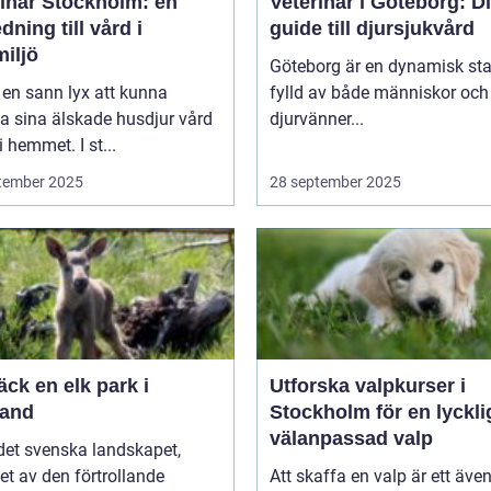
rinär Stockholm: en
Veterinär i Göteborg: D
dning till vård i
guide till djursjukvård
iljö
Göteborg är en dynamisk sta
 en sann lyx att kunna
fylld av både människor och
a sina älskade husdjur vård
djurvänner...
i hemmet. I st...
tember 2025
28 september 2025
ck en elk park i
Utforska valpkurser i
and
Stockholm för en lyckli
välanpassad valp
 det svenska landskapet,
t av den förtrollande
Att skaffa en valp är ett även