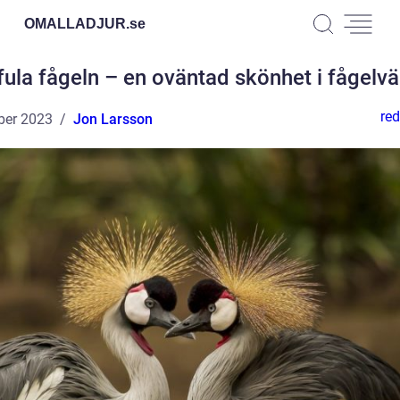
OMALLADJUR.
se
fula fågeln – en oväntad skönhet i fågelvä
red
ber 2023
Jon Larsson