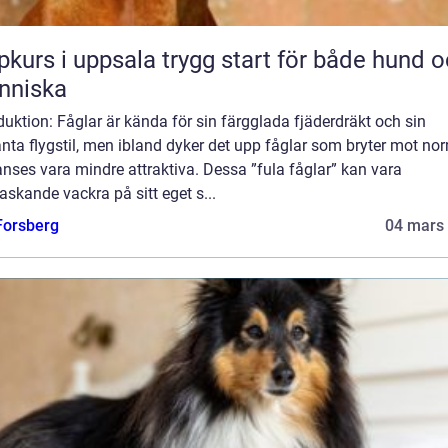
 i uppsala trygg start för både hund och
nniska
duktion: Fåglar är kända för sin färgglada fjäderdräkt och sin
nta flygstil, men ibland dyker det upp fåglar som bryter mot no
nses vara mindre attraktiva. Dessa ”fula fåglar” kan vara
askande vackra på sitt eget s...
 Forsberg
04 mars