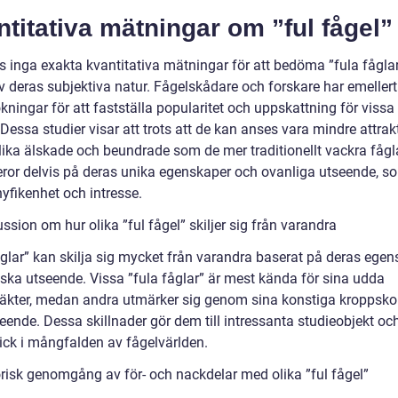
titativa mätningar om ”ful fågel”
ns inga exakta kvantitativa mätningar för att bedöma ”fula fågla
 deras subjektiva natur. Fågelskådare och forskare har emellerti
ningar för att fastställa popularitet och uppskattning för vissa 
 Dessa studier visar att trots att de kan anses vara mindre attrakt
 lika älskade och beundrade som de mer traditionellt vackra fågl
eror delvis på deras unika egenskaper och ovanliga utseende, s
yfikenhet och intresse.
ssion om hur olika ”ful fågel” skiljer sig från varandra
åglar” kan skilja sig mycket från varandra baserat på deras ege
iska utseende. Vissa ”fula fåglar” är mest kända för sina udda
räkter, medan andra utmärker sig genom sina konstiga kroppsk
teende. Dessa skillnader gör dem till intressanta studieobjekt oc
lick i mångfalden av fågelvärlden.
orisk genomgång av för- och nackdelar med olika ”ful fågel”