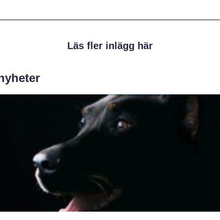
Läs fler inlägg här
 nyheter