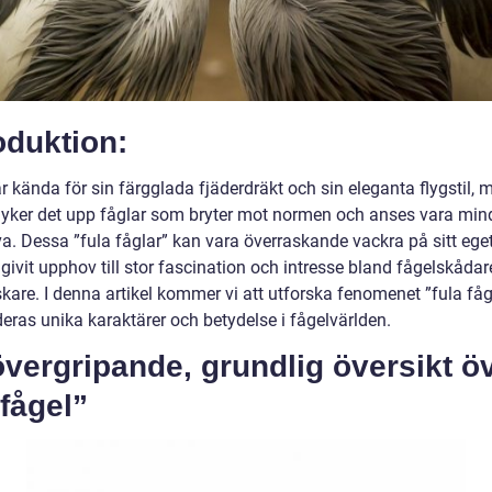
oduktion:
r kända för sin färgglada fjäderdräkt och sin eleganta flygstil, 
dyker det upp fåglar som bryter mot normen och anses vara min
va. Dessa ”fula fåglar” kan vara överraskande vackra på sitt eget
givit upphov till stor fascination och intresse bland fågelskåda
kare. I denna artikel kommer vi att utforska fenomenet ”fula fåg
eras unika karaktärer och betydelse i fågelvärlden.
vergripande, grundlig översikt ö
 fågel”