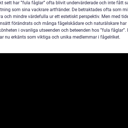
kt sett har ”fula fåglar” ofta blivit undervärderade och inte fåt
tning som sina vackrare artfränder. De betraktades ofta som m
va och mindre värdefulla ur ett estetiskt perspektiv. Men med tid
ynsätt förändrats och många fågelskådare och naturälskare ha
skönheten i ovanliga utseenden och beteenden hos ”fula fåglar”.
har nu erkänts som viktiga och unika medlemmar i fågelriket.