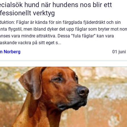
sök hund när hundens nos blir ett
fessionellt verktyg
duktion: Fåglar är kända för sin färgglada fjäderdräkt och sin
nta flygstil, men ibland dyker det upp fåglar som bryter mot no
nses vara mindre attraktiva. Dessa ”fula fåglar” kan vara
askande vackra på sitt eget s...
n Norberg
01 juni