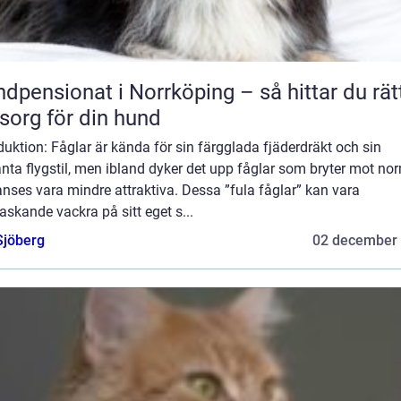
dpensionat i Norrköping – så hittar du rät
org för din hund
duktion: Fåglar är kända för sin färgglada fjäderdräkt och sin
nta flygstil, men ibland dyker det upp fåglar som bryter mot no
nses vara mindre attraktiva. Dessa ”fula fåglar” kan vara
askande vackra på sitt eget s...
Sjöberg
02 december