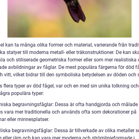
el kan ta många olika former och material, varierande från tradi
a statyer till moderna metall- eller träkonstruktioner. De kan sk
la och stiliserade geometriska former eller som mer realistiska
ade avbildningar av fåglar. De mest populära färgerna för död få
h vitt, vilket bidrar till den symboliska betydelsen av döden och 
s flera typer av död fågel, var och en med sin unika tolkning och 
några populära typer:
miska begravningsfåglar: Dessa är ofta handgjorda och målade i
s vara mer traditionella och används ofta som dekorationer på
ar eller minnesplatser.
liska begravningsfåglar: Dessa är tillverkade av olika metaller 
 eller järn och kan vara mer moderna och strömlinjeformade i