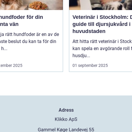
hundfoder för din
Veterinär i Stockholm: 
enta vän
guide till djursjukvård i
huvudstaden
lja rätt hundfoder är en av de
aste beslut du kan ta för din
Att hitta rätt veterinär i Sto
h...
kan spela en avgörande roll f
husdju...
tember 2025
01 september 2025
Adress