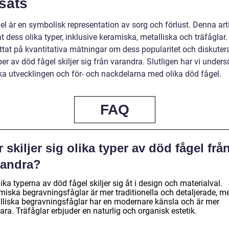
sats
l är en symbolisk representation av sorg och förlust. Denna arti
t dess olika typer, inklusive keramiska, metalliska och träfåglar.
ittat på kvantitativa mätningar om dess popularitet och diskuter
per av död fågel skiljer sig från varandra. Slutligen har vi under
ska utvecklingen och för- och nackdelarna med olika död fågel.
FAQ
 skiljer sig olika typer av död fågel frå
randra?
ika typerna av död fågel skiljer sig åt i design och materialval.
miska begravningsfåglar är mer traditionella och detaljerade, 
lliska begravningsfåglar har en modernare känsla och är mer
ara. Träfåglar erbjuder en naturlig och organisk estetik.