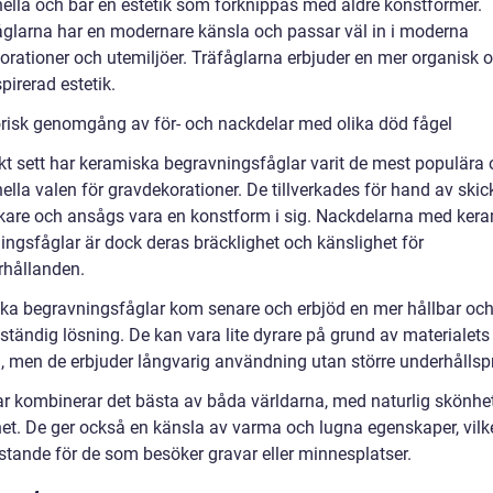
onella och bär en estetik som förknippas med äldre konstformer.
åglarna har en modernare känsla och passar väl in i moderna
orationer och utemiljöer. Träfåglarna erbjuder en mer organisk 
pirerad estetik.
orisk genomgång av för- och nackdelar med olika död fågel
skt sett har keramiska begravningsfåglar varit de mest populära
nella valen för gravdekorationer. De tillverkades för hand av skic
kare och ansågs vara en konstform i sig. Nackdelarna med ker
ingsfåglar är dock deras bräcklighet och känslighet för
rhållanden.
ska begravningsfåglar kom senare och erbjöd en mer hållbar oc
ständig lösning. De kan vara lite dyrare på grund av materialets
, men de erbjuder långvarig användning utan större underhållsp
ar kombinerar det bästa av båda världarna, med naturlig skönhe
het. De ger också en känsla av varma och lugna egenskaper, vilk
östande för de som besöker gravar eller minnesplatser.