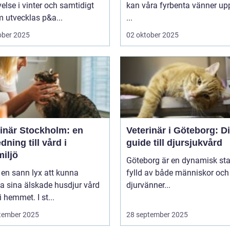
else i vinter och samtidigt
kan våra fyrbenta vänner up
 utvecklas p&a...
...
ober 2025
02 oktober 2025
rinär Stockholm: en
Veterinär i Göteborg: D
dning till vård i
guide till djursjukvård
iljö
Göteborg är en dynamisk sta
 en sann lyx att kunna
fylld av både människor och
a sina älskade husdjur vård
djurvänner...
i hemmet. I st...
tember 2025
28 september 2025