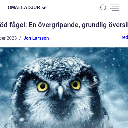
OMALLADJUR.
se
öd fågel: En övergripande, grundlig översi
red
ber 2023
Jon Larsson