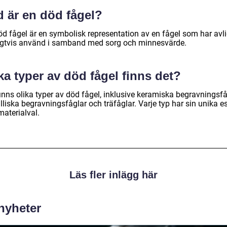
d är en död fågel?
d fågel är en symbolisk representation av en fågel som har avlid
igtvis använd i samband med sorg och minnesvärde.
ka typer av död fågel finns det?
inns olika typer av död fågel, inklusive keramiska begravningsfå
liska begravningsfåglar och träfåglar. Varje typ har sin unika es
materialval.
Läs fler inlägg här
 nyheter