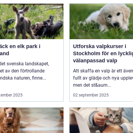
ck en elk park i
Utforska valpkurser i
and
Stockholm för en lyckli
välanpassad valp
 det svenska landskapet,
t av den förtrollande
Att skaffa en valp är ett även
dska naturen, finne...
fullt av glädje och nya upplev
men det st&aum...
tember 2025
02 september 2025