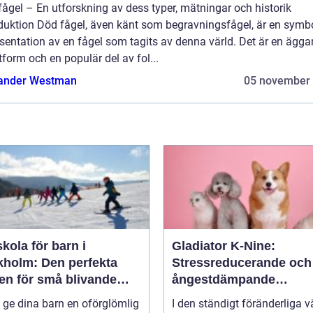
ågel – En utforskning av dess typer, mätningar och historik
oduktion Död fågel, även känt som begravningsfågel, är en symb
sentation av en fågel som tagits av denna värld. Det är en ägg
form och en populär del av fol...
ander Westman
05 november
kola för barn i
Gladiator K-Nine:
kholm: Den perfekta
Stressreducerande och
en för små blivande
ångestdämpande
åkare
hundhalsband
u ge dina barn en oförglömlig
I den ständigt föränderliga v