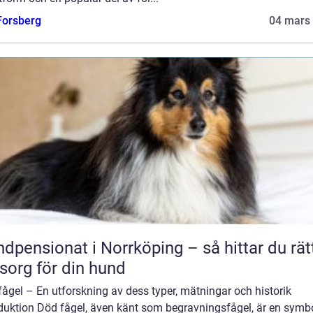
 Forsberg
04 mars
dpensionat i Norrköping – så hittar du rät
org för din hund
ågel – En utforskning av dess typer, mätningar och historik
oduktion Död fågel, även känt som begravningsfågel, är en symb