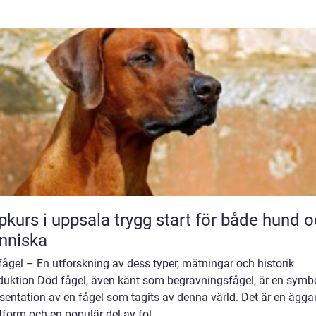
 i uppsala trygg start för både hund och
nniska
ågel – En utforskning av dess typer, mätningar och historik
oduktion Död fågel, även känt som begravningsfågel, är en symb
sentation av en fågel som tagits av denna värld. Det är en ägg
form och en populär del av fol...