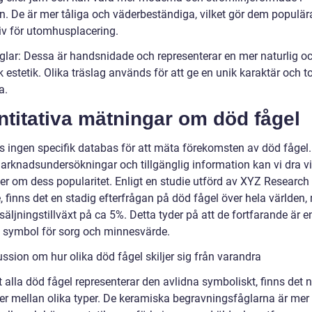
n. De är mer tåliga och väderbeständiga, vilket gör dem populär
tiv för utomhusplacering.
åglar: Dessa är handsnidade och representerar en mer naturlig o
 estetik. Olika träslag används för att ge en unik karaktär och ton
a.
titativa mätningar om död fågel
ns ingen specifik databas för att mäta förekomsten av död fågel
marknadsundersökningar och tillgänglig information kan vi dra v
ser om dess popularitet. Enligt en studie utförd av XYZ Research
e, finns det en stadig efterfrågan på död fågel över hela världen
rsäljningstillväxt på ca 5%. Detta tyder på att de fortfarande är e
t symbol för sorg och minnesvärde.
ssion om hur olika död fågel skiljer sig från varandra
t alla död fågel representerar den avlidna symboliskt, finns det 
der mellan olika typer. De keramiska begravningsfåglarna är mer