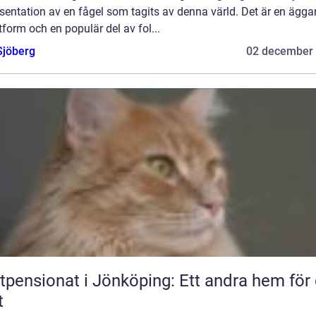
sentation av en fågel som tagits av denna värld. Det är en ägg
form och en populär del av fol...
Sjöberg
02 december
tpensionat i Jönköping: Ett andra hem för 
t