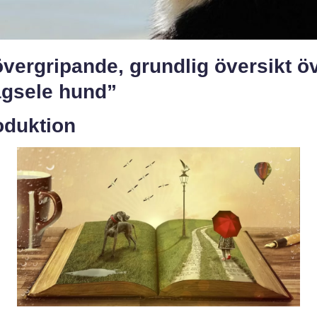
vergripande, grundlig översikt ö
agsele hund”
oduktion