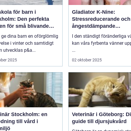
kola för barn i
Gladiator K-Nine:
kholm: Den perfekta
Stressreducerande och
en för små blivande
ångestdämpande
åkare
hundhalsband
u ge dina barn en oförglömlig
I den ständigt föränderliga v
else i vinter och samtidigt
kan våra fyrbenta vänner up
 utvecklas p&a...
...
ober 2025
02 oktober 2025
rinär Stockholm: en
Veterinär i Göteborg: D
dning till vård i
guide till djursjukvård
iljö