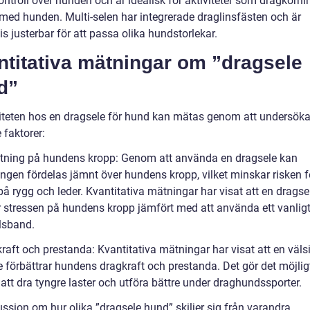
ontroll över hunden och är idealisk för aktiviteter som dragkörn
 med hunden. Multi-selen har integrerade draglinsfästen och är
is justerbar för att passa olika hundstorlekar.
ntitativa mätningar om ”dragsele
d”
viteten hos en dragsele för hund kan mätas genom att undersök
 faktorer:
stning på hundens kropp: Genom att använda en dragsele kan
ingen fördelas jämnt över hundens kropp, vilket minskar risken f
å rygg och leder. Kvantitativa mätningar har visat att en dragse
 stressen på hundens kropp jämfört med att använda ett vanlig
lsband.
raft och prestanda: Kvantitativa mätningar har visat att en väls
 förbättrar hundens dragkraft och prestanda. Det gör det möjligt
att dra tyngre laster och utföra bättre under draghundssporter.
ssion om hur olika ”dragsele hund” skiljer sig från varandra