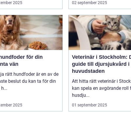
tember 2025
02 september 2025
hundfoder för din
Veterinär i Stockholm: 
enta vän
guide till djursjukvård i
huvudstaden
lja rätt hundfoder är en av de
aste beslut du kan ta för din
Att hitta rätt veterinär i Sto
h...
kan spela en avgörande roll f
husdju...
tember 2025
01 september 2025