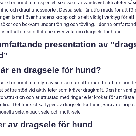
sele för hund är en speciell sele som används vid aktiviteter så
ning och draghundssporter. Dessa selar är utformade för att för
ngen jämnt över hundens kropp och är ett viktigt verktyg för att 
säker och bekväm under träning och tävling. I denna omfattande
vi att utforska allt du behöver veta om dragsele för hund.
omfattande presentation av ”drag
d”
är en dragsele för hund?
sele för hund är en typ av sele som är utformad för att ge hund
t bättre stöd vid aktiviteter som kräver dragkraft. Den har vanlig
konstruktion och är utrustad med ringar eller krokar för att fästa 
aglina. Det finns olika typer av dragsele för hund, varav de popul
tionella sele, x-back sele och multi-sele.
r av dragsele för hund