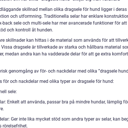
dläggande skillnad mellan olika dragsele för hund ligger i deras
tion och utformning. Traditionella selar har enklare konstruktio
-back sele och multi-sele har mer avancerade funktioner för att
töd och kontroll åt hunden.
are skillnader kan hittas i de material som används för att tillver
 Vissa dragsele är tillverkade av starka och hållbara material s
der, medan andra kan ha vadderade delar för att ge extra komfort
.
orisk genomgång av för- och nackdelar med olika ”dragsele hun
s för och nackdelar med olika typer av dragsele för hund:
nell sele:
lar: Enkelt att använda, passar bra på mindre hundar, lämplig fö
e.
elar: Ger inte lika mycket stöd som andra typer av selar, kan b
rörelsefrihet.