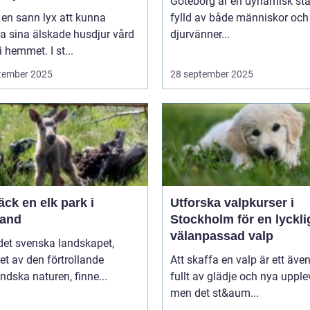
Göteborg är en dynamisk sta
 en sann lyx att kunna
fylld av både människor och
a sina älskade husdjur vård
djurvänner...
i hemmet. I st...
tember 2025
28 september 2025
ck en elk park i
Utforska valpkurser i
and
Stockholm för en lyckli
välanpassad valp
 det svenska landskapet,
t av den förtrollande
Att skaffa en valp är ett även
dska naturen, finne...
fullt av glädje och nya upplev
men det st&aum...