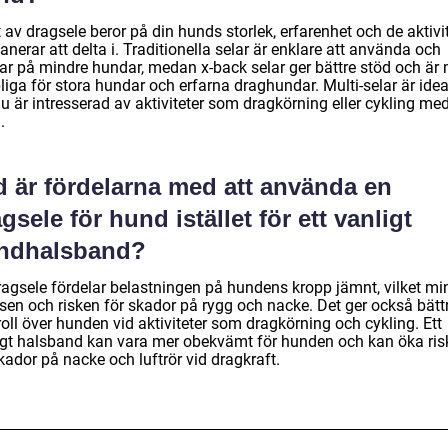
 av dragsele beror på din hunds storlek, erfarenhet och de aktivi
anerar att delta i. Traditionella selar är enklare att använda och
ar på mindre hundar, medan x-back selar ger bättre stöd och är
iga för stora hundar och erfarna draghundar. Multi-selar är idea
 är intresserad av aktiviteter som dragkörning eller cykling med
.
d är fördelarna med att använda en
gsele för hund istället för ett vanligt
ndhalsband?
ragsele fördelar belastningen på hundens kropp jämnt, vilket mi
ssen och risken för skador på rygg och nacke. Det ger också bätt
oll över hunden vid aktiviteter som dragkörning och cykling. Ett
igt halsband kan vara mer obekvämt för hunden och kan öka ris
kador på nacke och luftrör vid dragkraft.