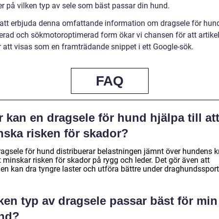
er på vilken typ av sele som bäst passar din hund.
tt erbjuda denna omfattande information om dragsele för hund
rerad och sökmotoroptimerad form ökar vi chansen för att artike
att visas som en framträdande snippet i ett Google-sök.
FAQ
 kan en dragsele för hund hjälpa till at
nska risken för skador?
ragsele för hund distribuerar belastningen jämnt över hundens k
t minskar risken för skador på rygg och leder. Det gör även att
en kan dra tyngre laster och utföra bättre under draghundssport
ken typ av dragsele passar bäst för min
nd?