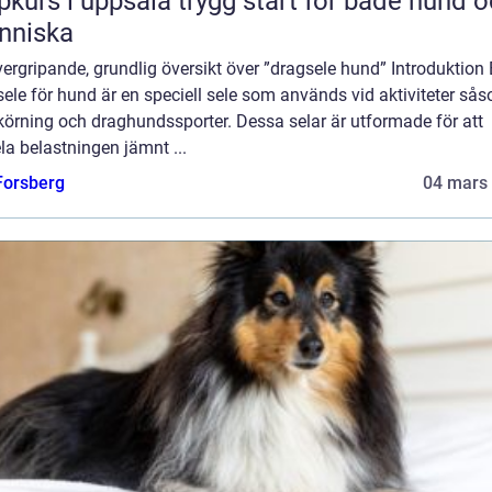
 i uppsala trygg start för både hund och
nniska
ergripande, grundlig översikt över ”dragsele hund” Introduktion
ele för hund är en speciell sele som används vid aktiviteter så
körning och draghundssporter. Dessa selar är utformade för att
la belastningen jämnt ...
 Forsberg
04 mars