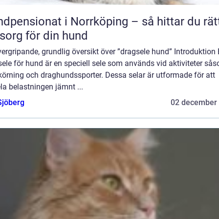
dpensionat i Norrköping – så hittar du rät
org för din hund
ergripande, grundlig översikt över ”dragsele hund” Introduktion
ele för hund är en speciell sele som används vid aktiviteter så
körning och draghundssporter. Dessa selar är utformade för att
la belastningen jämnt ...
Sjöberg
02 december