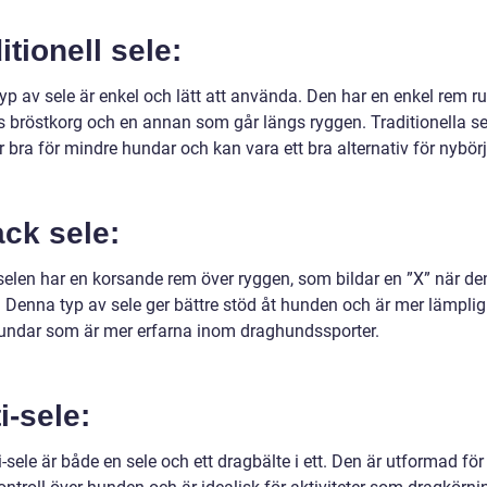
itionell sele:
p av sele är enkel och lätt att använda. Den har en enkel rem ru
 bröstkorg och en annan som går längs ryggen. Traditionella se
 bra för mindre hundar och kan vara ett bra alternativ för nybörj
ck sele:
selen har en korsande rem över ryggen, som bildar en ”X” när de
 Denna typ av sele ger bättre stöd åt hunden och är mer lämplig
hundar som är mer erfarna inom draghundssporter.
i-sele:
-sele är både en sele och ett dragbälte i ett. Den är utformad för