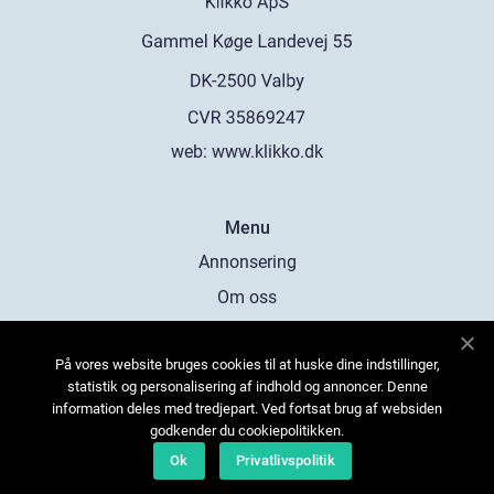
web:
www.klikko.dk
Menu
Annonsering
Om oss
Cookies
På vores website bruges cookies til at huske dine indstillinger,
Kontakta oss
statistik og personalisering af indhold og annoncer. Denne
Sitemap
information deles med tredjepart. Ved fortsat brug af websiden
godkender du cookiepolitikken.
Ok
Privatlivspolitik