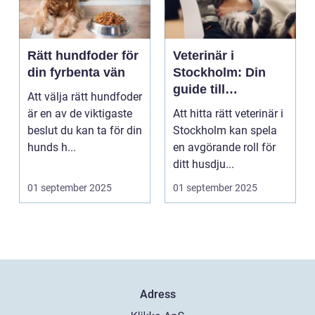
Rätt hundfoder för
Veterinär i
din fyrbenta vän
Stockholm: Din
guide till
Att välja rätt hundfoder
djursjukvård i
är en av de viktigaste
Att hitta rätt veterinär i
huvudstaden
beslut du kan ta för din
Stockholm kan spela
hunds h...
en avgörande roll för
ditt husdju...
01 september 2025
01 september 2025
Adress