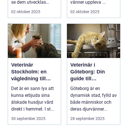
se dem utvecklas
vänner uppleva ...
p&a...
02 oktober 2025
02 oktober 2025
Veterinär
Veterinär i
Stockholm: en
Göteborg: Din
vägledning till
guide till
vård i hemmiljö
djursjukvård
Det är en sann lyx att
Göteborg är en
kunna erbjuda sina
dynamisk stad, fylld av
älskade husdjur vård
både människor och
direkt i hemmet. I st...
deras djurvänner...
30 september 2025
28 september 2025