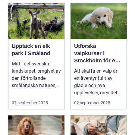
Upptäck en elk
Utforska
park i Småland
valpkurser i
Stockholm för en
Mitt i det svenska
lycklig och
landskapet, omgivet av
Att skaffa en valp är
välanpassad valp
den förtrollande
ett äventyr fullt av
småländska naturen,
glädje och nya
finne...
upplevelser, men det
st&aum...
07 september 2025
02 september 2025