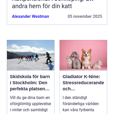
andra hem för din katt
Alexander Westman
05 november 2025
Skidskola för barn
Gladiator K-Nine:
i Stockholm: Den
Stressreducerande
perfekta platsen
och
för små blivande
ångestdämpande
Vill du ge dina barn en
I den ständigt
skidåkare
hundhalsband
oförglömlig upplevelse
föränderliga världen
i vinter och samtidigt
kan våra fyrbenta