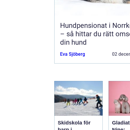
Hundpensionat i Norrk
– så hittar du rätt oms
din hund
Eva Sjöberg
02 dece
Skidskola för
Gladiat
barn i
Nine: