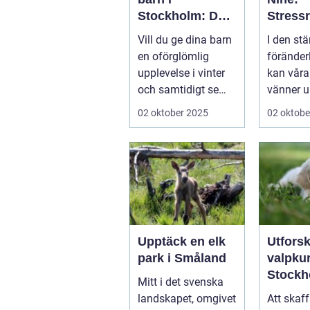
Stockholm: Den
Stress
perfekta platsen
de och
Vill du ge dina barn
I den stä
för små blivande
ånges
en oförglömlig
föränder
skidåkare
e hund
upplevelse i vinter
kan våra
och samtidigt se
vänner up
dem utvecklas
02 oktober 2025
02 oktobe
p&a...
Upptäck en elk
Utfors
park i Småland
valpkur
Stockh
Mitt i det svenska
en lyck
landskapet, omgivet
Att skaff
välanp