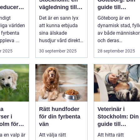
reduceran
vägledning till
guide till
vård i hemmiljö
djursjukvård
ndigt
Det är en sann lyx
Göteborg är en
tdämpand
liga världen
att kunna erbjuda
dynamisk stad, fyll
halsband
 fyrbenta
sina älskade
av både människor
pleva ...
husdjur vård direkt i
och deras
hemmet. I st...
djurvänner...
r 2025
30 september 2025
28 september 2025
ka
Rätt hundfoder
Veterinär i
ser i
för din fyrbenta
Stockholm: Din
olm för
vän
guide till
lig och
djursjukvård i
a en valp är
Att välja rätt
Att hitta rätt
assad
huvudstaden