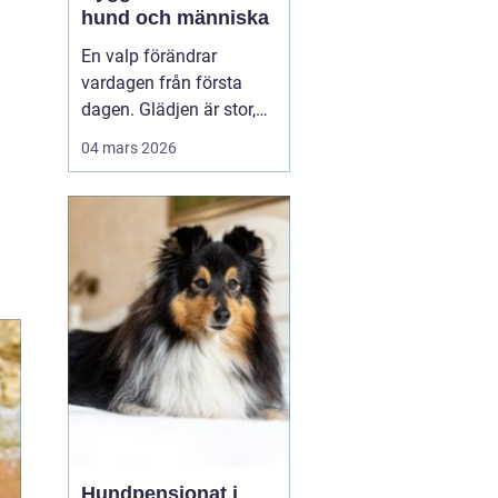
hund och människa
En valp förändrar
vardagen från första
dagen. Glädjen är stor,
men många upptäcker
04 mars 2026
snabbt hur krävande det
är att forma en trygg,
följsam och social hund.
En genomtänkt
valpkurs
upsala
ger både valp
och äga...
Hundpensionat i