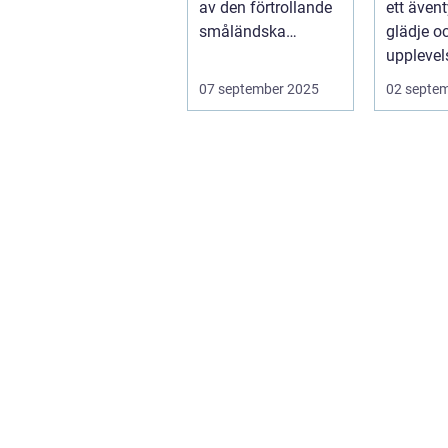
av den förtrollande
ett ävent
valp
småländska
glädje o
naturen, finne...
upplevel
st&aum..
07 september 2025
02 septe