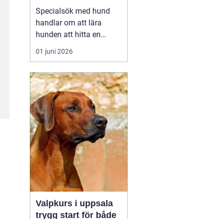
verktyg
Specialsök med hund
handlar om att lära
hunden att hitta en
specifik doft, till exempel
01 juni 2026
narkotika, vägglöss,
sprängämnen eller andra
ämnen som människor
har svårt att upptäcka
själva. Genom
strukturerad träning kan
både arbets- och
sällskapshundar ut...
Valpkurs i uppsala
trygg start för både