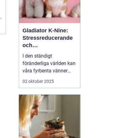
e
.
Gladiator K-Nine:
Stressreducerande
och
ångestdämpande
I den ständigt
hundhalsband
föränderliga världen kan
våra fyrbenta vänner
uppleva att livet blir
02 oktober 2025
överväldigande. Stress
och ångest är inte bara
mänskliga problem;
många hundägare kan
intyga att d...