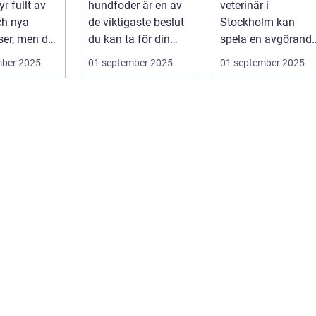
yr fullt av
hundfoder är en av
veterinär i
ch nya
de viktigaste beslut
Stockholm kan
ser, men det
du kan ta för din
spela en avgörand
.
hunds h...
roll för ditt husdju..
mber 2025
01 september 2025
01 september 2025