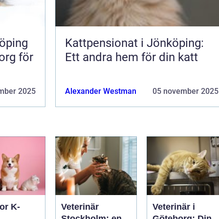
öping
Kattpensionat i Jönköping:
org för
Ett andra hem för din katt
mber 2025
Alexander Westman
05 november 2025
or K-
Veterinär
Veterinär i
Stockholm: en
Göteborg: Din