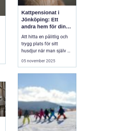
Kattpensionat i
Jönköping: Ett
andra hem för din
katt
Att hitta en pålitlig och
trygg plats för sitt
husdjur när man själv är
på resande fot kan
05 november 2025
ibland kännas som en
utmaning. För kattägare
i Jönköping kan
lösningen vara att lämna
katten...