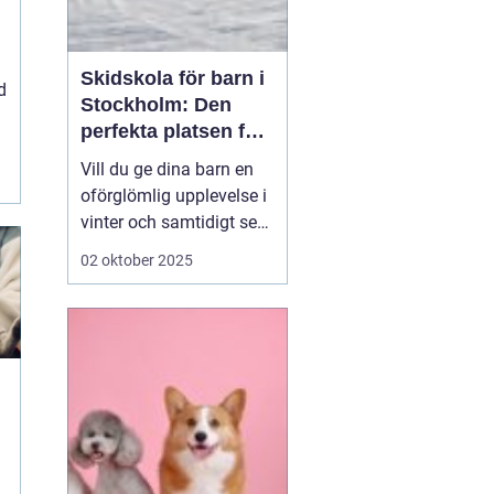
Skidskola för barn i
d
Stockholm: Den
perfekta platsen för
små blivande
Vill du ge dina barn en
skidåkare
oförglömlig upplevelse i
vinter och samtidigt se
dem utvecklas på
02 oktober 2025
skidor? Då är en
skidskola för barn i
Stockholm en utmärkt
början! Stockholm
erbjuder många
möjligheter f&o...