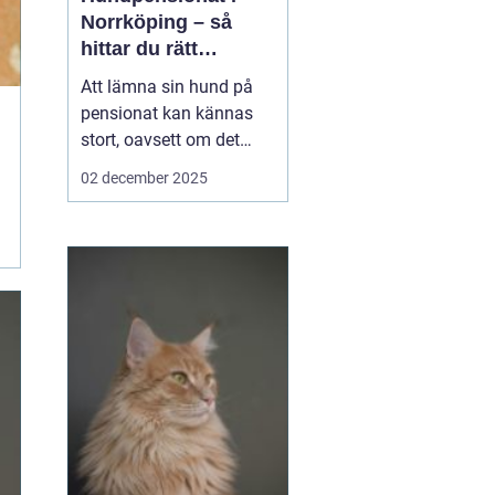
Norrköping – så
hittar du rätt
omsorg för din hund
Att lämna sin hund på
pensionat kan kännas
stort, oavsett om det
gäller en hel semester
02 december 2025
eller bara en helg.
Många hundägare i och
runt Norrköping letar
efter en trygg, lugn och
personlig plats där
hunden blir...