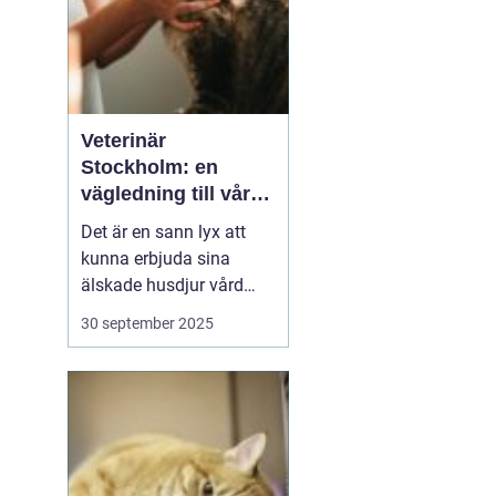
Veterinär
Stockholm: en
vägledning till vård i
hemmiljö
Det är en sann lyx att
kunna erbjuda sina
älskade husdjur vård
direkt i hemmet. I
30 september 2025
storstaden, där tiden
ofta är knapp och
avstånden långa, blir
hembesök av en
professionell veterinär
en högst v&aum...