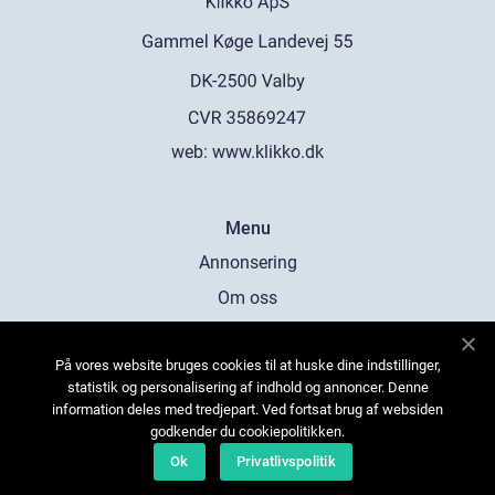
web:
www.klikko.dk
Menu
Annonsering
Om oss
Cookies
På vores website bruges cookies til at huske dine indstillinger,
Kontakta oss
statistik og personalisering af indhold og annoncer. Denne
Sitemap
information deles med tredjepart. Ved fortsat brug af websiden
godkender du cookiepolitikken.
Ok
Privatlivspolitik