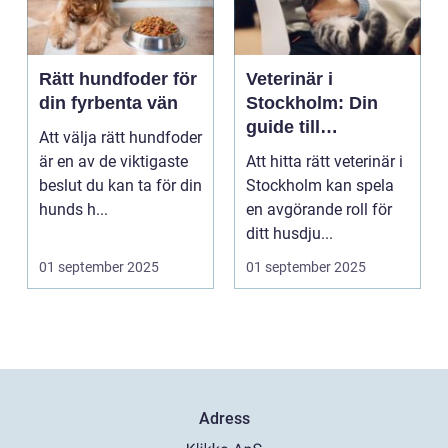
Rätt hundfoder för
Veterinär i
din fyrbenta vän
Stockholm: Din
guide till
Att välja rätt hundfoder
djursjukvård i
är en av de viktigaste
Att hitta rätt veterinär i
huvudstaden
beslut du kan ta för din
Stockholm kan spela
hunds h...
en avgörande roll för
ditt husdju...
01 september 2025
01 september 2025
Adress