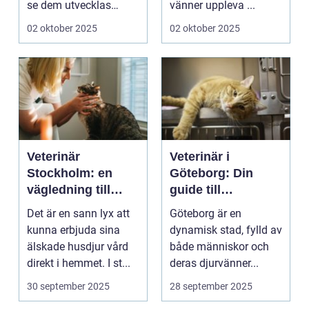
se dem utvecklas
vänner uppleva ...
p&a...
02 oktober 2025
02 oktober 2025
Veterinär
Veterinär i
Stockholm: en
Göteborg: Din
vägledning till
guide till
vård i hemmiljö
djursjukvård
Det är en sann lyx att
Göteborg är en
kunna erbjuda sina
dynamisk stad, fylld av
älskade husdjur vård
både människor och
direkt i hemmet. I st...
deras djurvänner...
30 september 2025
28 september 2025