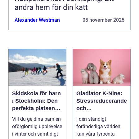
andra hem för din katt
Alexander Westman
05 november 2025
Skidskola för barn
Gladiator K-Nine:
i Stockholm: Den
Stressreducerande
perfekta platsen
och
för små blivande
ångestdämpande
Vill du ge dina barn en
I den ständigt
skidåkare
hundhalsband
oförglömlig upplevelse
föränderliga världen
i vinter och samtidigt
kan våra fyrbenta