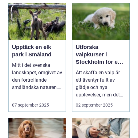
Upptäck en elk
Utforska
park i Småland
valpkurser i
Stockholm för en
Mitt i det svenska
lycklig och
landskapet, omgivet av
Att skaffa en valp är
välanpassad valp
den förtrollande
ett äventyr fullt av
småländska naturen,
glädje och nya
finne...
upplevelser, men det
st&aum...
07 september 2025
02 september 2025