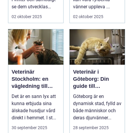
se dem utvecklas
vänner uppleva ...
p&a...
02 oktober 2025
02 oktober 2025
Veterinär
Veterinär i
Stockholm: en
Göteborg: Din
vägledning till
guide till
vård i hemmiljö
djursjukvård
Det är en sann lyx att
Göteborg är en
kunna erbjuda sina
dynamisk stad, fylld av
älskade husdjur vård
både människor och
direkt i hemmet. I st...
deras djurvänner...
30 september 2025
28 september 2025