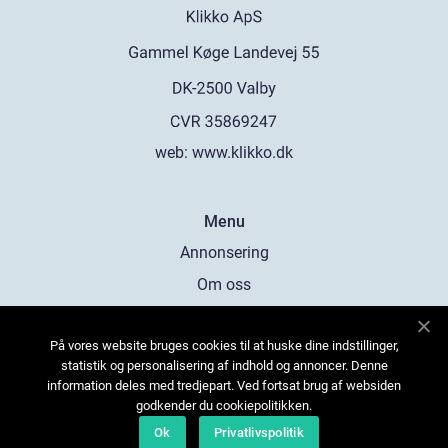
web:
www.klikko.dk
Menu
Annonsering
Om oss
Cookies
På vores website bruges cookies til at huske dine indstillinger,
Kontakta oss
statistik og personalisering af indhold og annoncer. Denne
Sitemap
information deles med tredjepart. Ved fortsat brug af websiden
godkender du cookiepolitikken.
Ok
Privatlivspolitik