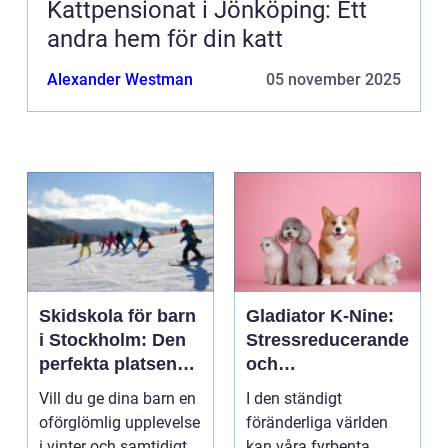
Kattpensionat i Jönköping: Ett
andra hem för din katt
Alexander Westman
05 november 2025
Skidskola för barn
Gladiator K-Nine:
i Stockholm: Den
Stressreducerande
perfekta platsen
och
för små blivande
ångestdämpande
Vill du ge dina barn en
I den ständigt
skidåkare
hundhalsband
oförglömlig upplevelse
föränderliga världen
i vinter och samtidigt
kan våra fyrbenta