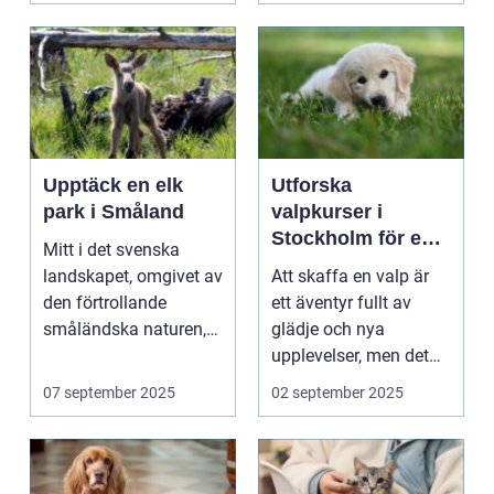
Upptäck en elk
Utforska
park i Småland
valpkurser i
Stockholm för en
Mitt i det svenska
lycklig och
landskapet, omgivet av
Att skaffa en valp är
välanpassad valp
den förtrollande
ett äventyr fullt av
småländska naturen,
glädje och nya
finne...
upplevelser, men det
st&aum...
07 september 2025
02 september 2025