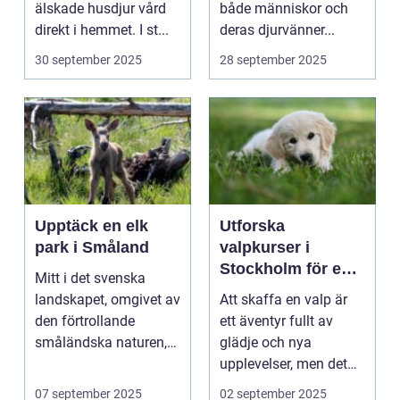
älskade husdjur vård
både människor och
direkt i hemmet. I st...
deras djurvänner...
30 september 2025
28 september 2025
Upptäck en elk
Utforska
park i Småland
valpkurser i
Stockholm för en
Mitt i det svenska
lycklig och
landskapet, omgivet av
Att skaffa en valp är
välanpassad valp
den förtrollande
ett äventyr fullt av
småländska naturen,
glädje och nya
finne...
upplevelser, men det
st&aum...
07 september 2025
02 september 2025