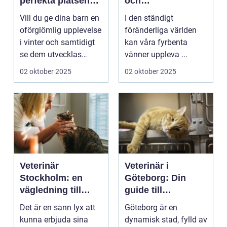
perfekta platsen
och
för små blivande
ångestdämpande
Vill du ge dina barn en
I den ständigt
skidåkare
hundhalsband
oförglömlig upplevelse
föränderliga världen
i vinter och samtidigt
kan våra fyrbenta
se dem utvecklas
vänner uppleva ...
p&a...
02 oktober 2025
02 oktober 2025
Veterinär
Veterinär i
Stockholm: en
Göteborg: Din
vägledning till
guide till
vård i hemmiljö
djursjukvård
Det är en sann lyx att
Göteborg är en
kunna erbjuda sina
dynamisk stad, fylld av