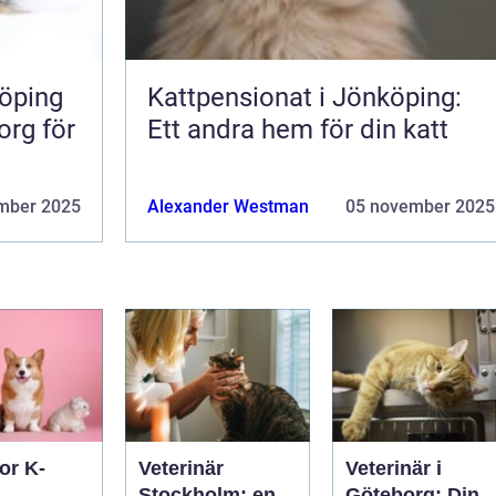
öping
Kattpensionat i Jönköping:
org för
Ett andra hem för din katt
mber 2025
Alexander Westman
05 november 2025
or K-
Veterinär
Veterinär i
Stockholm: en
Göteborg: Din