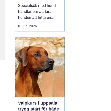
verktyg
Specialsök med hund
handlar om att lära
hunden att hitta en
specifik doft, till exempel
01 juni 2026
narkotika, vägglöss,
sprängämnen eller andra
ämnen som människor
har svårt att upptäcka
själva. Genom
strukturerad träning kan
både arbets- och
sällskapshundar ut...
Valpkurs i uppsala
trygg start för både