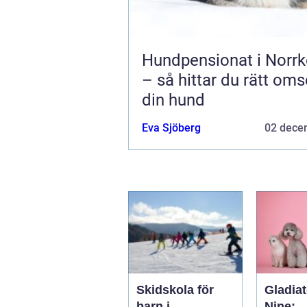
Hundpensionat i Norrk
– så hittar du rätt oms
din hund
Eva Sjöberg
02 dece
Skidskola för
Gladiat
barn i
Nine: