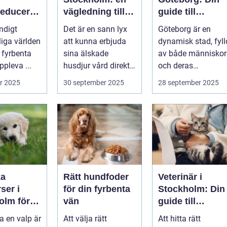
reduceran
vägledning till
guide till
vård i hemmiljö
djursjukvård
ndigt
Det är en sann lyx
Göteborg är en
tdämpand
liga världen
att kunna erbjuda
dynamisk stad, fyll
halsband
 fyrbenta
sina älskade
av både människor
pleva ...
husdjur vård direkt i
och deras
hemmet. I st...
djurvänner...
r 2025
30 september 2025
28 september 2025
ka
Rätt hundfoder
Veterinär i
ser i
för din fyrbenta
Stockholm: Din
olm för
vän
guide till
lig och
djursjukvård i
a en valp är
Att välja rätt
Att hitta rätt
assad
huvudstaden