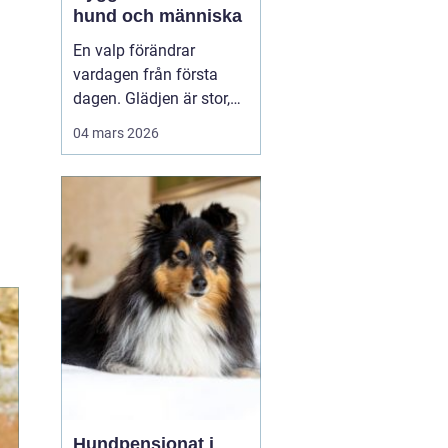
hund och människa
En valp förändrar
vardagen från första
dagen. Glädjen är stor,
men många upptäcker
04 mars 2026
snabbt hur krävande det
är att forma en trygg,
följsam och social hund.
En genomtänkt
valpkurs
upsala
ger både valp
och äga...
Hundpensionat i