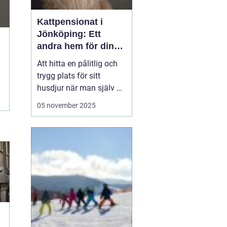
Kattpensionat i
Jönköping: Ett
andra hem för din
katt
Att hitta en pålitlig och
trygg plats för sitt
husdjur när man själv är
på resande fot kan
05 november 2025
ibland kännas som en
utmaning. För kattägare
i Jönköping kan
lösningen vara att lämna
katten...