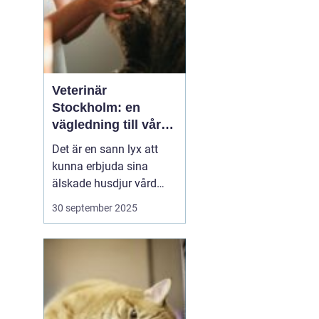
Veterinär
Stockholm: en
vägledning till vård i
hemmiljö
Det är en sann lyx att
kunna erbjuda sina
älskade husdjur vård
direkt i hemmet. I
30 september 2025
storstaden, där tiden
ofta är knapp och
avstånden långa, blir
hembesök av en
professionell veterinär
en högst v&aum...