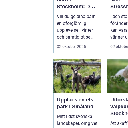
Stockholm: Den
Stress
perfekta platsen
de och
Vill du ge dina barn
I den stä
för små blivande
ånges
en oförglömlig
föränder
skidåkare
e hund
upplevelse i vinter
kan våra
och samtidigt se
vänner up
dem utvecklas
02 oktober 2025
02 oktobe
p&a...
Upptäck en elk
Utfors
park i Småland
valpkur
Stockh
Mitt i det svenska
en lyck
landskapet, omgivet
Att skaff
välanp