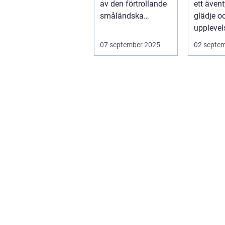
av den förtrollande
ett ävent
valp
småländska
glädje o
naturen, finne...
upplevel
st&aum..
07 september 2025
02 septe