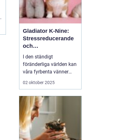
e
.
Gladiator K-Nine:
Stressreducerande
och
ångestdämpande
I den ständigt
hundhalsband
föränderliga världen kan
våra fyrbenta vänner
uppleva att livet blir
02 oktober 2025
överväldigande. Stress
och ångest är inte bara
mänskliga problem;
många hundägare kan
intyga att d...