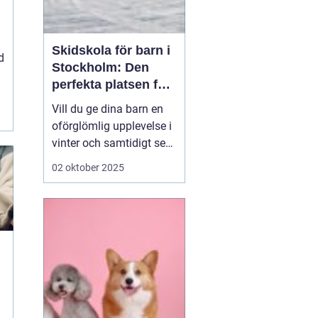
Skidskola för barn i
d
Stockholm: Den
perfekta platsen för
små blivande
Vill du ge dina barn en
skidåkare
oförglömlig upplevelse i
vinter och samtidigt se
dem utvecklas på
02 oktober 2025
skidor? Då är en
skidskola för barn i
Stockholm en utmärkt
början! Stockholm
erbjuder många
möjligheter f&o...