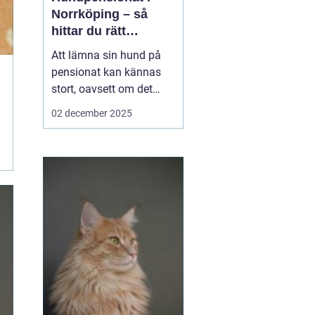
Norrköping – så
hittar du rätt
omsorg för din hund
Att lämna sin hund på
pensionat kan kännas
stort, oavsett om det
gäller en hel semester
02 december 2025
eller bara en helg.
Många hundägare i och
runt Norrköping letar
efter en trygg, lugn och
personlig plats där
hunden blir...