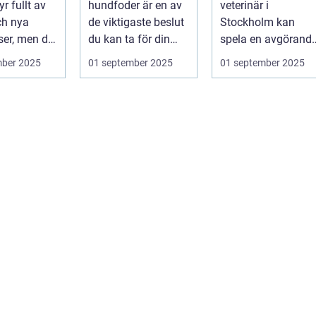
yr fullt av
hundfoder är en av
veterinär i
ch nya
de viktigaste beslut
Stockholm kan
ser, men det
du kan ta för din
spela en avgörand
.
hunds h...
roll för ditt husdju..
mber 2025
01 september 2025
01 september 2025