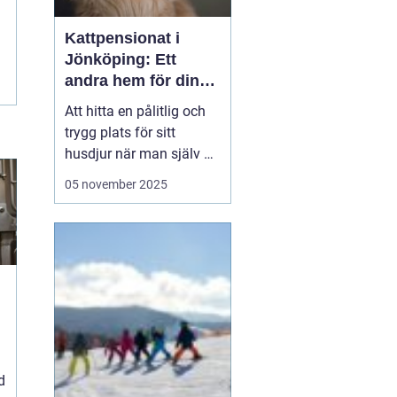
Kattpensionat i
Jönköping: Ett
andra hem för din
katt
Att hitta en pålitlig och
trygg plats för sitt
husdjur när man själv är
på resande fot kan
05 november 2025
ibland kännas som en
utmaning. För kattägare
i Jönköping kan
lösningen vara att lämna
katten...
d