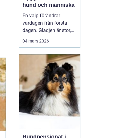
hund och människa
En valp förändrar
vardagen från första
dagen. Glädjen är stor,
men många upptäcker
04 mars 2026
snabbt hur krävande det
är att forma en trygg,
följsam och social hund.
En genomtänkt
valpkurs
upsala
ger både valp
och äga...
Hundpensionat i