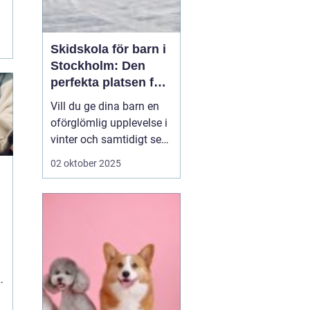
Skidskola för barn i
Stockholm: Den
perfekta platsen för
små blivande
Vill du ge dina barn en
skidåkare
oförglömlig upplevelse i
vinter och samtidigt se
dem utvecklas på
02 oktober 2025
skidor? Då är en
skidskola för barn i
Stockholm en utmärkt
början! Stockholm
erbjuder många
möjligheter f&o...
e
.