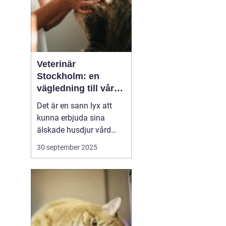
Veterinär
Stockholm: en
vägledning till vård i
hemmiljö
Det är en sann lyx att
kunna erbjuda sina
älskade husdjur vård
direkt i hemmet. I
30 september 2025
storstaden, där tiden
ofta är knapp och
avstånden långa, blir
hembesök av en
professionell veterinär
en högst v&aum...