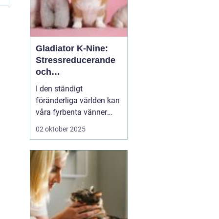
Gladiator K-Nine:
Stressreducerande
och
ångestdämpande
I den ständigt
hundhalsband
föränderliga världen kan
våra fyrbenta vänner
uppleva att livet blir
02 oktober 2025
överväldigande. Stress
och ångest är inte bara
mänskliga problem;
många hundägare kan
intyga att d...