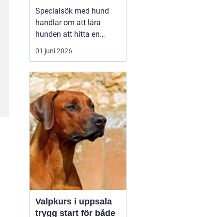
verktyg
Specialsök med hund
handlar om att lära
hunden att hitta en
specifik doft, till exempel
01 juni 2026
narkotika, vägglöss,
sprängämnen eller andra
ämnen som människor
har svårt att upptäcka
själva. Genom
strukturerad träning kan
både arbets- och
sällskapshundar ut...
Valpkurs i uppsala
trygg start för både