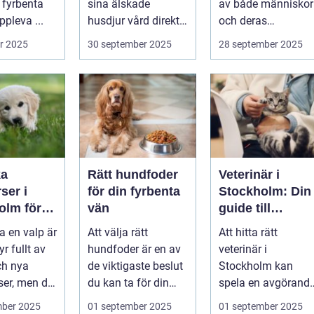
 fyrbenta
sina älskade
av både människor
pleva ...
husdjur vård direkt i
och deras
hemmet. I st...
djurvänner...
r 2025
30 september 2025
28 september 2025
ka
Rätt hundfoder
Veterinär i
ser i
för din fyrbenta
Stockholm: Din
olm för
vän
guide till
lig och
djursjukvård i
a en valp är
Att välja rätt
Att hitta rätt
assad
huvudstaden
yr fullt av
hundfoder är en av
veterinär i
ch nya
de viktigaste beslut
Stockholm kan
ser, men det
du kan ta för din
spela en avgörand
.
hunds h...
roll för ditt husdju..
mber 2025
01 september 2025
01 september 2025