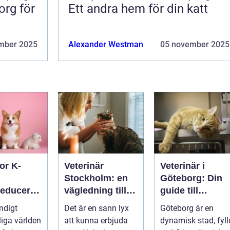
org för
Ett andra hem för din katt
mber 2025
Alexander Westman
05 november 2025
or K-
Veterinär
Veterinär i
Stockholm: en
Göteborg: Din
reduceran
vägledning till
guide till
vård i hemmiljö
djursjukvård
ndigt
Det är en sann lyx
Göteborg är en
tdämpand
liga världen
att kunna erbjuda
dynamisk stad, fyll
halsband