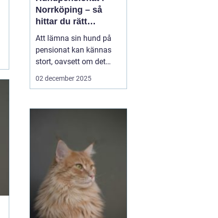
Norrköping – så
hittar du rätt
omsorg för din hund
Att lämna sin hund på
pensionat kan kännas
stort, oavsett om det
gäller en hel semester
02 december 2025
eller bara en helg.
Många hundägare i och
runt Norrköping letar
efter en trygg, lugn och
personlig plats där
hunden blir...