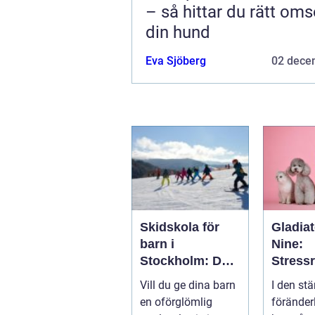
– så hittar du rätt oms
din hund
Eva Sjöberg
02 dece
Skidskola för
Gladiat
barn i
Nine:
Stockholm: Den
Stress
perfekta platsen
de och
Vill du ge dina barn
I den stä
för små blivande
ånges
en oförglömlig
föränder
skidåkare
e hund