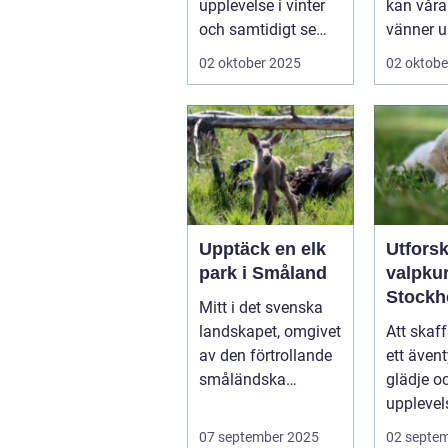
upplevelse i vinter
kan våra
och samtidigt se
vänner up
dem utvecklas
02 oktober 2025
02 oktobe
p&a...
Upptäck en elk
Utfors
park i Småland
valpkur
Stockh
Mitt i det svenska
en lyck
landskapet, omgivet
Att skaff
välanp
av den förtrollande
ett ävent
valp
småländska
glädje o
naturen, finne...
upplevel
st&aum..
07 september 2025
02 septe