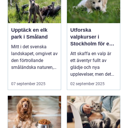
Upptäck en elk
Utforska
park i Småland
valpkurser i
Stockholm för en
Mitt i det svenska
lycklig och
landskapet, omgivet av
Att skaffa en valp är
välanpassad valp
den förtrollande
ett äventyr fullt av
småländska naturen,
glädje och nya
finne...
upplevelser, men det
st&aum...
07 september 2025
02 september 2025