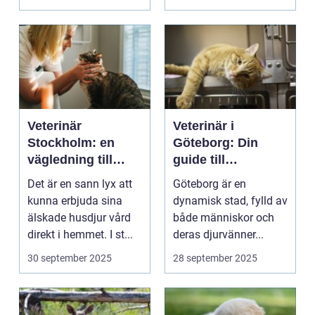
Veterinär
Veterinär i
Stockholm: en
Göteborg: Din
vägledning till
guide till
vård i hemmiljö
djursjukvård
Det är en sann lyx att
Göteborg är en
kunna erbjuda sina
dynamisk stad, fylld av
älskade husdjur vård
både människor och
direkt i hemmet. I st...
deras djurvänner...
30 september 2025
28 september 2025