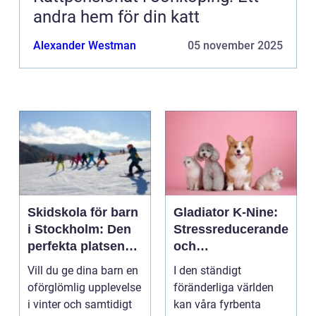
andra hem för din katt
Alexander Westman
05 november 2025
Skidskola för barn
Gladiator K-Nine:
i Stockholm: Den
Stressreducerande
perfekta platsen
och
för små blivande
ångestdämpande
Vill du ge dina barn en
I den ständigt
skidåkare
hundhalsband
oförglömlig upplevelse
föränderliga världen
i vinter och samtidigt
kan våra fyrbenta