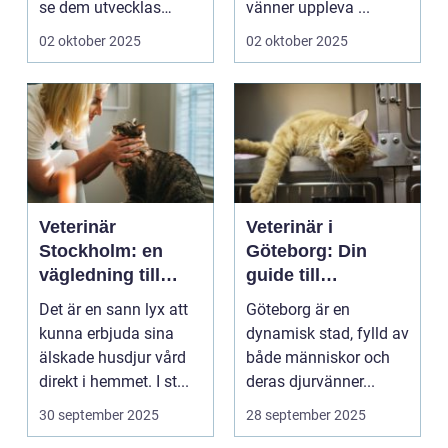
se dem utvecklas
vänner uppleva ...
p&a...
02 oktober 2025
02 oktober 2025
Veterinär
Veterinär i
Stockholm: en
Göteborg: Din
vägledning till
guide till
vård i hemmiljö
djursjukvård
Det är en sann lyx att
Göteborg är en
kunna erbjuda sina
dynamisk stad, fylld av
älskade husdjur vård
både människor och
direkt i hemmet. I st...
deras djurvänner...
30 september 2025
28 september 2025