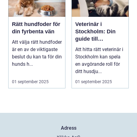
Rätt hundfoder för
Veterinär i
din fyrbenta vän
Stockholm: Din
guide till
Att välja rätt hundfoder
djursjukvård i
är en av de viktigaste
Att hitta rätt veterinär i
huvudstaden
beslut du kan ta för din
Stockholm kan spela
hunds h...
en avgörande roll för
ditt husdju...
01 september 2025
01 september 2025
Adress