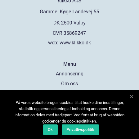
web:
www.klikko.dk
Menu
Annonsering
Om oss
Cookies
På vores website bruges cookies til at huske dine indstillinger,
Kontakta oss
statistik og personalisering af indhold og annoncer. Denne
Sitemap
information deles med tredjepart. Ved fortsat brug af websiden
godkender du cookiepolitikken.
Ok
Privatlivspolitik