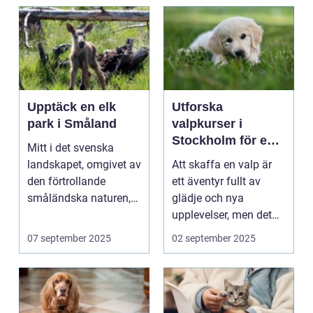
Upptäck en elk
Utforska
park i Småland
valpkurser i
Stockholm för en
Mitt i det svenska
lycklig och
landskapet, omgivet av
Att skaffa en valp är
välanpassad valp
den förtrollande
ett äventyr fullt av
småländska naturen,
glädje och nya
finne...
upplevelser, men det
st&aum...
07 september 2025
02 september 2025