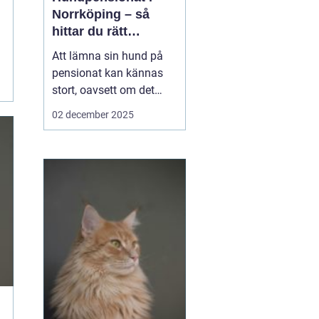
Norrköping – så
hittar du rätt
omsorg för din hund
Att lämna sin hund på
pensionat kan kännas
stort, oavsett om det
gäller en hel semester
02 december 2025
eller bara en helg.
Många hundägare i och
runt Norrköping letar
efter en trygg, lugn och
personlig plats där
hunden blir...