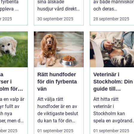
 fyrbenta
sina älskade
av både människor
pleva ...
husdjur vård direkt i
och deras
hemmet. I st...
djurvänner...
r 2025
30 september 2025
28 september 2025
ka
Rätt hundfoder
Veterinär i
ser i
för din fyrbenta
Stockholm: Din
olm för
vän
guide till
lig och
djursjukvård i
a en valp är
Att välja rätt
Att hitta rätt
assad
huvudstaden
yr fullt av
hundfoder är en av
veterinär i
ch nya
de viktigaste beslut
Stockholm kan
ser, men det
du kan ta för din
spela en avgörand
.
hunds h...
roll för ditt husdju..
mber 2025
01 september 2025
01 september 2025