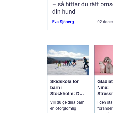
– så hittar du rätt oms
din hund
Eva Sjöberg
02 dece
Skidskola för
Gladiat
barn i
Nine:
Stockholm: Den
Stress
perfekta platsen
de och
Vill du ge dina barn
I den stä
för små blivande
ånges
en oförglömlig
föränder
skidåkare
e hund