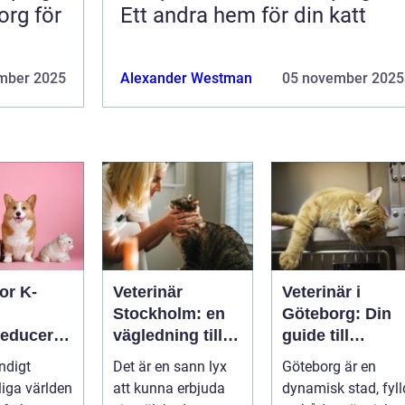
org för
Ett andra hem för din katt
mber 2025
Alexander Westman
05 november 2025
or K-
Veterinär
Veterinär i
Stockholm: en
Göteborg: Din
reduceran
vägledning till
guide till
vård i hemmiljö
djursjukvård
ndigt
Det är en sann lyx
Göteborg är en
tdämpand
liga världen
att kunna erbjuda
dynamisk stad, fyll
halsband