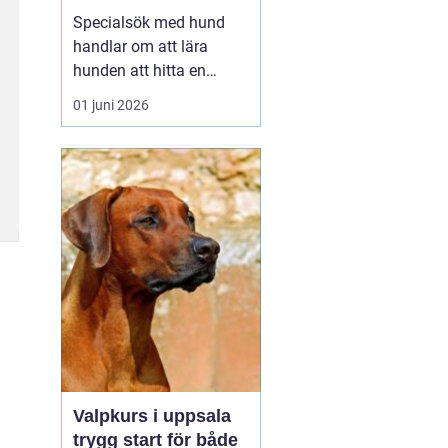
verktyg
Specialsök med hund
handlar om att lära
hunden att hitta en
specifik doft, till exempel
01 juni 2026
narkotika, vägglöss,
sprängämnen eller andra
ämnen som människor
har svårt att upptäcka
själva. Genom
strukturerad träning kan
både arbets- och
sällskapshundar ut...
Valpkurs i uppsala
trygg start för både