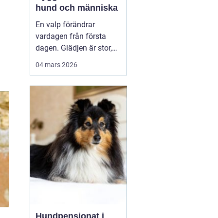
hund och människa
En valp förändrar
vardagen från första
dagen. Glädjen är stor,
men många upptäcker
04 mars 2026
snabbt hur krävande det
är att forma en trygg,
följsam och social hund.
En genomtänkt
valpkurs
upsala
ger både valp
och äga...
Hundpensionat i