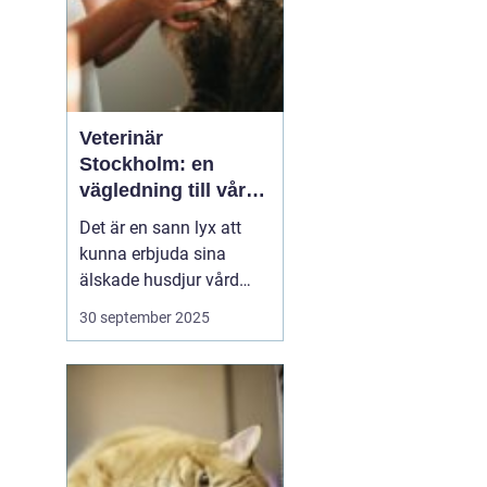
Veterinär
Stockholm: en
vägledning till vård i
hemmiljö
Det är en sann lyx att
kunna erbjuda sina
älskade husdjur vård
direkt i hemmet. I
30 september 2025
storstaden, där tiden
ofta är knapp och
avstånden långa, blir
hembesök av en
professionell veterinär
en högst v&aum...