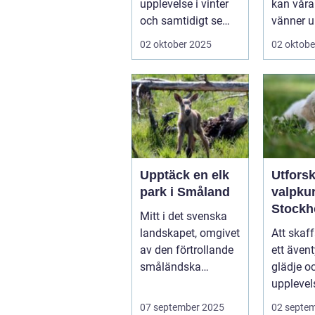
upplevelse i vinter
kan våra
och samtidigt se
vänner up
dem utvecklas
02 oktober 2025
02 oktobe
p&a...
Upptäck en elk
Utfors
park i Småland
valpkur
Stockh
Mitt i det svenska
en lyck
landskapet, omgivet
Att skaff
välanp
av den förtrollande
ett ävent
valp
småländska
glädje o
naturen, finne...
upplevel
st&aum..
07 september 2025
02 septe