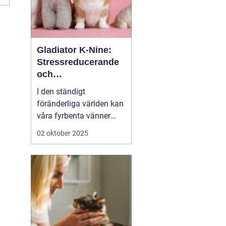
Gladiator K-Nine:
Stressreducerande
och
ångestdämpande
I den ständigt
hundhalsband
föränderliga världen kan
våra fyrbenta vänner
uppleva att livet blir
02 oktober 2025
överväldigande. Stress
och ångest är inte bara
mänskliga problem;
många hundägare kan
intyga att d...