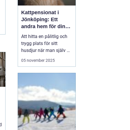
Kattpensionat i
Jönköping: Ett
andra hem för din
katt
Att hitta en pålitlig och
trygg plats för sitt
husdjur när man själv är
på resande fot kan
05 november 2025
ibland kännas som en
utmaning. För kattägare
i Jönköping kan
lösningen vara att lämna
katten...
d