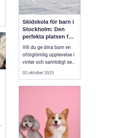
Skidskola för barn i
Stockholm: Den
perfekta platsen för
små blivande
Vill du ge dina barn en
skidåkare
oförglömlig upplevelse i
vinter och samtidigt se
dem utvecklas på
02 oktober 2025
skidor? Då är en
skidskola för barn i
Stockholm en utmärkt
början! Stockholm
erbjuder många
möjligheter f&o...
e
.