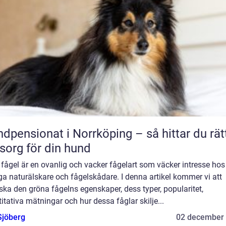
dpensionat i Norrköping – så hittar du rät
org för din hund
fågel är en ovanlig och vacker fågelart som väcker intresse hos
a naturälskare och fågelskådare. I denna artikel kommer vi att
ska den gröna fågelns egenskaper, dess typer, popularitet,
itativa mätningar och hur dessa fåglar skilje...
Sjöberg
02 december