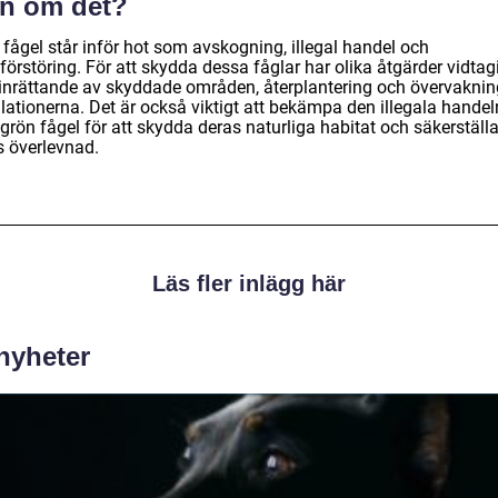
n om det?
 fågel står inför hot som avskogning, illegal handel och
förstöring. För att skydda dessa fåglar har olika åtgärder vidtagi
. inrättande av skyddade områden, återplantering och övervaknin
lationerna. Det är också viktigt att bekämpa den illegala handel
grön fågel för att skydda deras naturliga habitat och säkerställ
s överlevnad.
Läs fler inlägg här
 nyheter