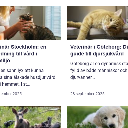
rinär Stockholm: en
Veterinär i Göteborg: D
dning till vård i
guide till djursjukvård
iljö
Göteborg är en dynamisk sta
 en sann lyx att kunna
fylld av både människor och
a sina älskade husdjur vård
djurvänner...
i hemmet. I st...
tember 2025
28 september 2025