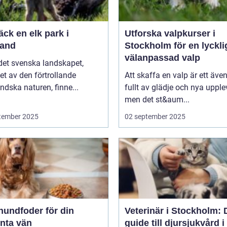
ck en elk park i
Utforska valpkurser i
and
Stockholm för en lyckli
välanpassad valp
 det svenska landskapet,
t av den förtrollande
Att skaffa en valp är ett även
dska naturen, finne...
fullt av glädje och nya upplev
men det st&aum...
tember 2025
02 september 2025
hundfoder för din
Veterinär i Stockholm: 
enta vän
guide till djursjukvård i