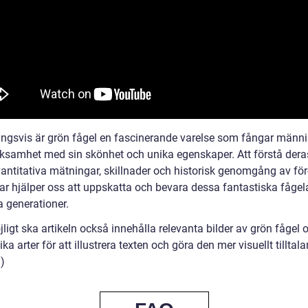
ingsvis är grön fågel en fascinerande varelse som fångar männ
samhet med sin skönhet och unika egenskaper. Att förstå deras
vantitativa mätningar, skillnader och historisk genomgång av för
ar hjälper oss att uppskatta och bevara dessa fantastiska fågela
a generationer.
igt ska artikeln också innehålla relevanta bilder av grön fågel 
ika arter för att illustrera texten och göra den mer visuellt tilltal
)