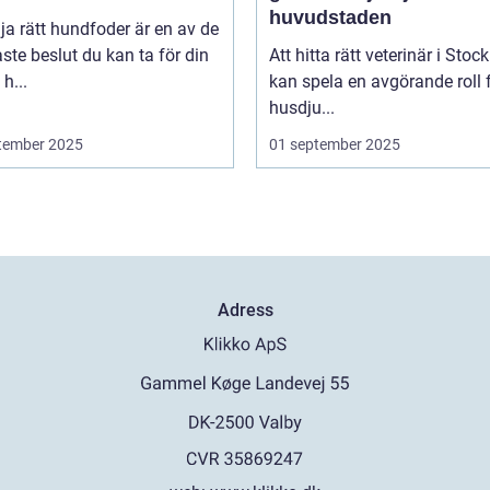
huvudstaden
lja rätt hundfoder är en av de
aste beslut du kan ta för din
Att hitta rätt veterinär i Sto
h...
kan spela en avgörande roll f
husdju...
tember 2025
01 september 2025
Adress