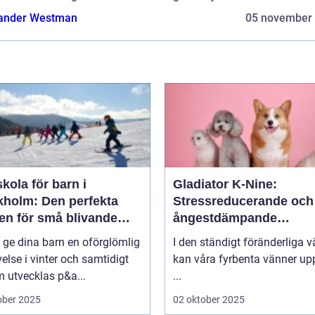
ander Westman
05 november
kola för barn i
Gladiator K-Nine:
kholm: Den perfekta
Stressreducerande och
en för små blivande
ångestdämpande
åkare
hundhalsband
u ge dina barn en oförglömlig
I den ständigt föränderliga v
else i vinter och samtidigt
kan våra fyrbenta vänner up
 utvecklas p&a...
...
ober 2025
02 oktober 2025