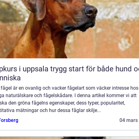
 i uppsala trygg start för både hund och
nniska
fågel är en ovanlig och vacker fågelart som väcker intresse hos
a naturälskare och fågelskådare. I denna artikel kommer vi att
ska den gröna fågelns egenskaper, dess typer, popularitet,
itativa mätningar och hur dessa fåglar skilje...
 Forsberg
04 mars