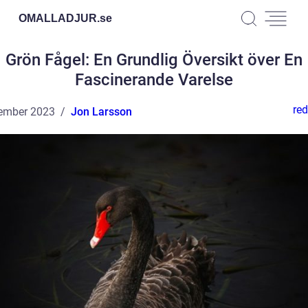
OMALLADJUR.
se
Grön Fågel: En Grundlig Översikt över En
Fascinerande Varelse
red
ember 2023
Jon Larsson