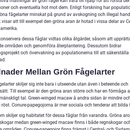
tiva mätningar av grön fågel kan vara till hjälp för att förstå de
ioner och eventuella hot mot dem. Enligt forskning har populati
röna fågelarter minskat på grund av avskogning och illegal hand
k visar att till exempel den gröna aran är hotad i vissa delar av C
amerika.
konservera dessa fåglar vidtas olika åtgärder, såsom att upprätt
e områden och genomföra återplantering. Dessutom bidrar
gsprojekt och övervakning av populationerna till att säkerställa
ad.
lnader Mellan Grön Fågelarter
elarter skiljer sig inte bara i utseende utan även i beteende och
sätt. Till exempel är den gröna aran större och har en förmåga a
 mänskligt tal. Green-winged macaw å andra sidan är mindre och
 röst. Conure-papegojorna är mer sociala och tenderar att bilda f
 skiljer sig habitatet för dessa fåglar från varandra. Gröna aro
i skogar medan green-winged macaw finns i både regnskogar oc
ra områden. Conure-papegojor finns främst i Central- och Sydam