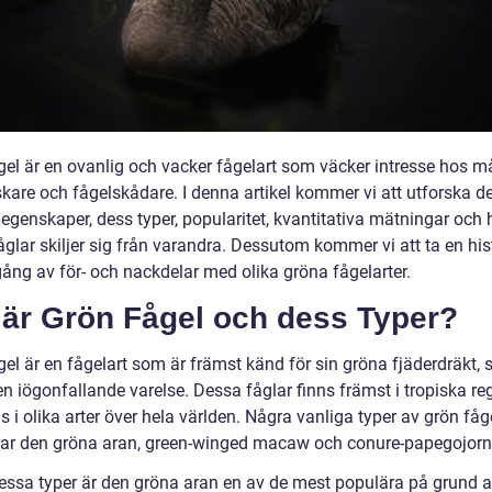
gel är en ovanlig och vacker fågelart som väcker intresse hos 
skare och fågelskådare. I denna artikel kommer vi att utforska d
egenskaper, dess typer, popularitet, kvantitativa mätningar och 
glar skiljer sig från varandra. Dessutom kommer vi att ta en his
ng av för- och nackdelar med olika gröna fågelarter.
 är Grön Fågel och dess Typer?
gel är en fågelart som är främst känd för sin gröna fjäderdräkt,
 en iögonfallande varelse. Dessa fåglar finns främst i tropiska re
s i olika arter över hela världen. Några vanliga typer av grön fåg
rar den gröna aran, green-winged macaw och conure-papegojorn
essa typer är den gröna aran en av de mest populära på grund a