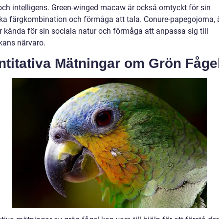
 och intelligens. Green-winged macaw är också omtyckt för sin
ka färgkombination och förmåga att tala. Conure-papegojorna, 
r kända för sin sociala natur och förmåga att anpassa sig till
ans närvaro.
ntitativa Mätningar om Grön Fåge