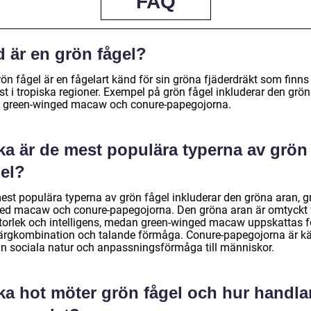
FAQ
d är en grön fågel?
ön fågel är en fågelart känd för sin gröna fjäderdräkt som finns
st i tropiska regioner. Exempel på grön fågel inkluderar den grö
, green-winged macaw och conure-papegojorna.
ka är de mest populära typerna av grön
gel?
est populära typerna av grön fågel inkluderar den gröna aran, g
ed macaw och conure-papegojorna. Den gröna aran är omtyckt 
storlek och intelligens, medan green-winged macaw uppskattas f
färgkombination och talande förmåga. Conure-papegojorna är k
sin sociala natur och anpassningsförmåga till människor.
ka hot möter grön fågel och hur handla