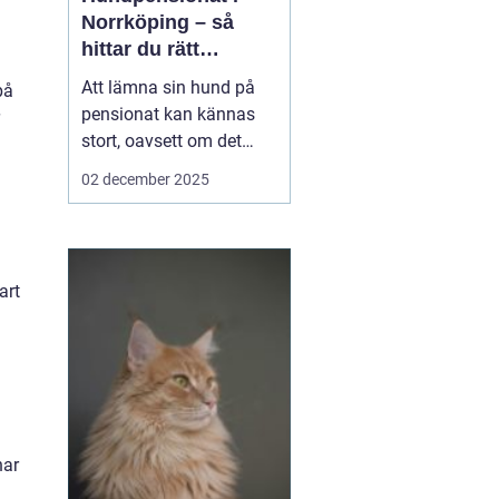
Norrköping – så
hittar du rätt
omsorg för din hund
Att lämna sin hund på
på
pensionat kan kännas
stort, oavsett om det
gäller en hel semester
02 december 2025
eller bara en helg.
Många hundägare i och
runt Norrköping letar
efter en trygg, lugn och
art
personlig plats där
hunden blir...
har