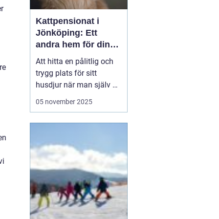
er
Kattpensionat i
Jönköping: Ett
andra hem för din
katt
Att hitta en pålitlig och
re
trygg plats för sitt
husdjur när man själv är
på resande fot kan
05 november 2025
ibland kännas som en
utmaning. För kattägare
i Jönköping kan
en
lösningen vara att lämna
katten...
vi