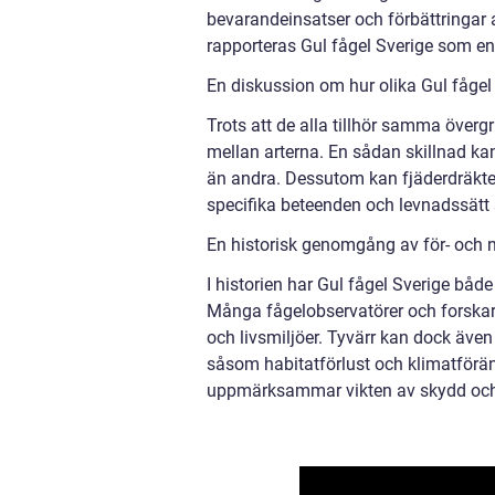
bevarandeinsatser och förbättringar a
rapporteras Gul fågel Sverige som en
En diskussion om hur olika Gul fågel 
Trots att de alla tillhör samma övergr
mellan arterna. En sådan skillnad kan 
än andra. Dessutom kan fjäderdräkten 
specifika beteenden och levnadssätt 
En historisk genomgång av för- och n
I historien har Gul fågel Sverige båd
Många fågelobservatörer och forskare
och livsmiljöer. Tyvärr kan dock även 
såsom habitatförlust och klimatförändr
uppmärksammar vikten av skydd och 