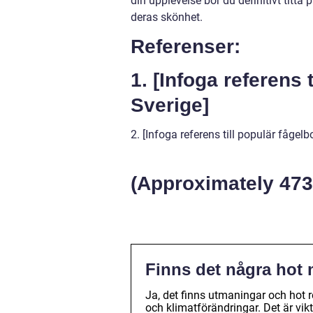
din upplevelse bör du definitivt titt
deras skönhet.
Referenser:
1. [Infoga referens 
Sverige]
2. [Infoga referens till populär fågel
(Approximately 473
Finns det några hot 
Ja, det finns utmaningar och hot re
och klimatförändringar. Det är vikt