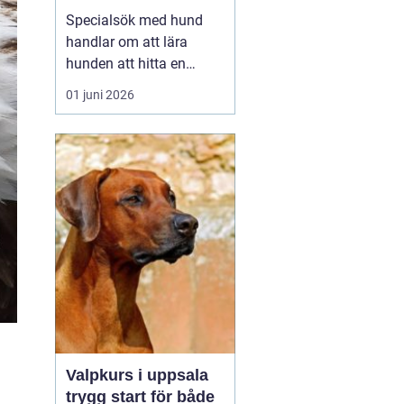
verktyg
Specialsök med hund
handlar om att lära
hunden att hitta en
specifik doft, till exempel
01 juni 2026
narkotika, vägglöss,
sprängämnen eller andra
ämnen som människor
har svårt att upptäcka
själva. Genom
strukturerad träning kan
både arbets- och
sällskapshundar ut...
Valpkurs i uppsala
a
trygg start för både