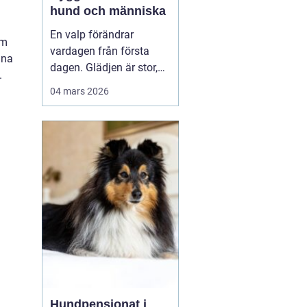
hund och människa
En valp förändrar
om
vardagen från första
nna
dagen. Glädjen är stor,
.
men många upptäcker
04 mars 2026
snabbt hur krävande det
är att forma en trygg,
följsam och social hund.
En genomtänkt
valpkurs
upsala
ger både valp
och äga...
Hundpensionat i