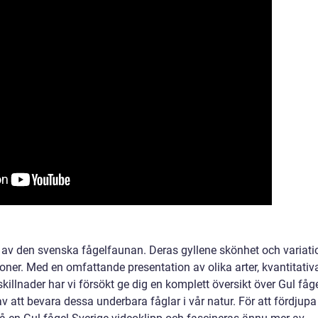
el av den svenska fågelfaunan. Deras gyllene skönhet och variati
ioner. Med en omfattande presentation av olika arter, kvantitativ
llnader har vi försökt ge dig en komplett översikt över Gul fåg
v att bevara dessa underbara fåglar i vår natur. För att fördjupa