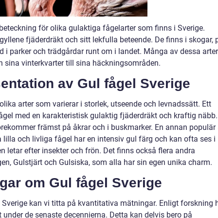
beteckning för olika gulaktiga fågelarter som finns i Sverige.
yllene fjäderdräkt och sitt lekfulla beteende. De finns i skogar, 
d i parker och trädgårdar runt om i landet. Många av dessa arter
n sina vinterkvarter till sina häckningsområden.
entation av Gul fågel Sverige
olika arter som varierar i storlek, utseende och levnadssätt. Ett
gel med en karakteristisk gulaktig fjäderdräkt och kraftig näbb.
förekommer främst på åkrar och i buskmarker. En annan populär 
lla och livliga fågel har en intensiv gul färg och kan ofta ses i
n letar efter insekter och frön. Det finns också flera andra
en, Gulstjärt och Gulsiska, som alla har sin egen unika charm.
ngar om Gul fågel Sverige
 Sverige kan vi titta på kvantitativa mätningar. Enligt forskning 
at under de senaste decennierna. Detta kan delvis bero på