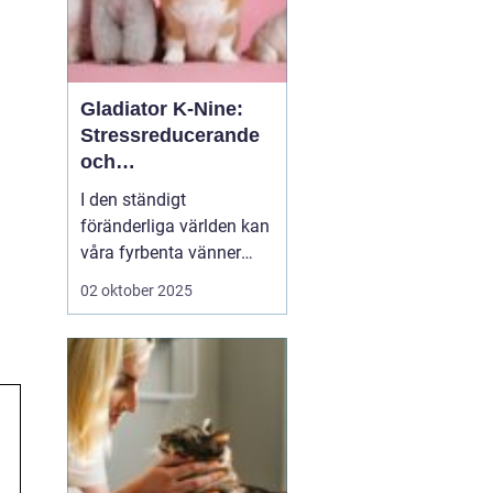
Gladiator K-Nine:
Stressreducerande
och
ångestdämpande
I den ständigt
hundhalsband
föränderliga världen kan
våra fyrbenta vänner
uppleva att livet blir
02 oktober 2025
överväldigande. Stress
och ångest är inte bara
mänskliga problem;
många hundägare kan
intyga att d...