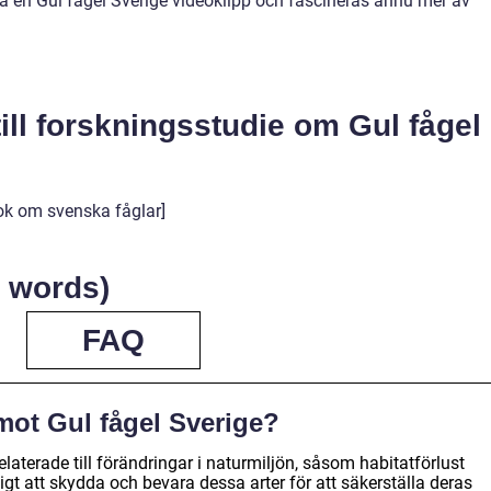
a på en Gul fågel Sverige videoklipp och fascineras ännu mer av
till forskningsstudie om Gul fågel
bok om svenska fåglar]
 words)
FAQ
mot Gul fågel Sverige?
laterade till förändringar i naturmiljön, såsom habitatförlust
igt att skydda och bevara dessa arter för att säkerställa deras