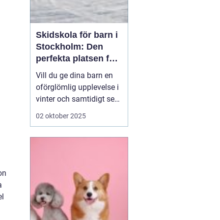
Skidskola för barn i
Stockholm: Den
perfekta platsen för
små blivande
Vill du ge dina barn en
skidåkare
oförglömlig upplevelse i
vinter och samtidigt se
dem utvecklas på
02 oktober 2025
skidor? Då är en
skidskola för barn i
Stockholm en utmärkt
början! Stockholm
erbjuder många
on
möjligheter f&o...
a
el