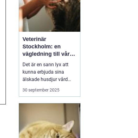
Veterinär
Stockholm: en
vägledning till vård i
hemmiljö
Det är en sann lyx att
kunna erbjuda sina
älskade husdjur vård
direkt i hemmet. I
30 september 2025
storstaden, där tiden
ofta är knapp och
avstånden långa, blir
hembesök av en
professionell veterinär
en högst v&aum...