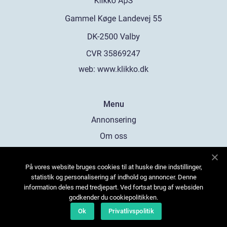
web:
www.klikko.dk
Menu
Annonsering
Om oss
Cookies
På vores website bruges cookies til at huske dine indstillinger,
Kontakta oss
statistik og personalisering af indhold og annoncer. Denne
Sitemap
information deles med tredjepart. Ved fortsat brug af websiden
godkender du cookiepolitikken.
Ok
Privatlivspolitik