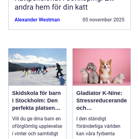
andra hem för din katt
Alexander Westman
05 november 2025
Skidskola för barn
Gladiator K-Nine:
i Stockholm: Den
Stressreducerande
perfekta platsen
och
för små blivande
ångestdämpande
Vill du ge dina barn en
I den ständigt
skidåkare
hundhalsband
oförglömlig upplevelse
föränderliga världen
i vinter och samtidigt
kan våra fyrbenta