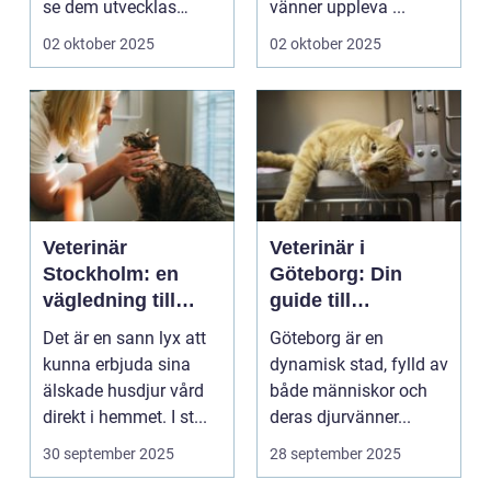
se dem utvecklas
vänner uppleva ...
p&a...
02 oktober 2025
02 oktober 2025
Veterinär
Veterinär i
Stockholm: en
Göteborg: Din
vägledning till
guide till
vård i hemmiljö
djursjukvård
Det är en sann lyx att
Göteborg är en
kunna erbjuda sina
dynamisk stad, fylld av
älskade husdjur vård
både människor och
direkt i hemmet. I st...
deras djurvänner...
30 september 2025
28 september 2025