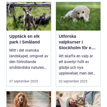
Upptäck en elk
Utforska
park i Småland
valpkurser i
Stockholm för en
Mitt i det svenska
lycklig och
landskapet, omgivet av
Att skaffa en valp är
välanpassad valp
den förtrollande
ett äventyr fullt av
småländska naturen,
glädje och nya
finne...
upplevelser, men det
st&aum...
07 september 2025
02 september 2025