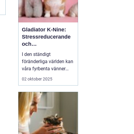
.
Gladiator K-Nine:
Stressreducerande
och
ångestdämpande
I den ständigt
hundhalsband
föränderliga världen kan
våra fyrbenta vänner
uppleva att livet blir
02 oktober 2025
överväldigande. Stress
och ångest är inte bara
mänskliga problem;
många hundägare kan
intyga att d...