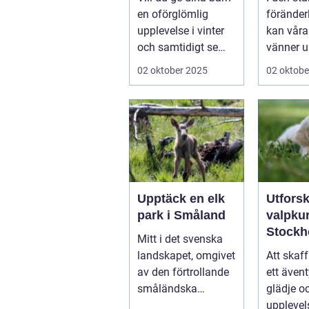
för små blivande
ånges
en oförglömlig
föränder
skidåkare
e hund
upplevelse i vinter
kan våra
och samtidigt se
vänner up
dem utvecklas
02 oktober 2025
02 oktobe
p&a...
Upptäck en elk
Utfors
park i Småland
valpkur
Stockh
Mitt i det svenska
en lyck
landskapet, omgivet
Att skaff
välanp
av den förtrollande
ett ävent
valp
småländska
glädje o
naturen, finne...
upplevel