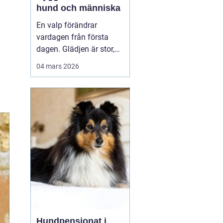
hund och människa
En valp förändrar
vardagen från första
dagen. Glädjen är stor,
men många upptäcker
04 mars 2026
snabbt hur krävande det
är att forma en trygg,
följsam och social hund.
En genomtänkt
valpkurs
upsala
ger både valp
och äga...
Hundpensionat i