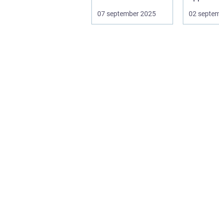
st&aum..
07 september 2025
02 septe