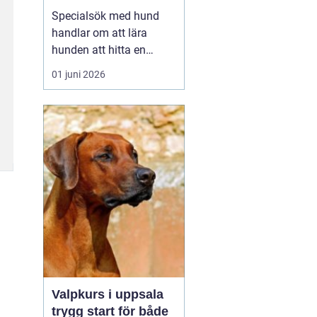
verktyg
Specialsök med hund
handlar om att lära
hunden att hitta en
specifik doft, till exempel
01 juni 2026
narkotika, vägglöss,
sprängämnen eller andra
ämnen som människor
har svårt att upptäcka
själva. Genom
strukturerad träning kan
både arbets- och
sällskapshundar ut...
Valpkurs i uppsala
trygg start för både