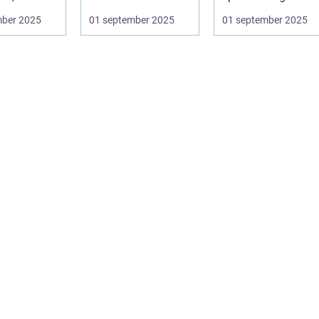
.
hunds h...
roll för ditt husdju..
mber 2025
01 september 2025
01 september 2025