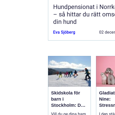
Hundpensionat i Norrk
– så hittar du rätt oms
din hund
Eva Sjöberg
02 dece
Skidskola för
Gladiat
barn i
Nine:
Stockholm: Den
Stress
perfekta platsen
de och
Vill du ge dina barn
I den stä