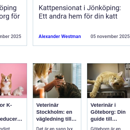
öping
Kattpensionat i Jönköping:
org för
Ett andra hem för din katt
mber 2025
Alexander Westman
05 november 2025
or K-
Veterinär
Veterinär i
Stockholm: en
Göteborg: Din
reduceran
vägledning till
guide till
vård i hemmiljö
djursjukvård
ndigt
Det är en sann lyx
Göteborg är en