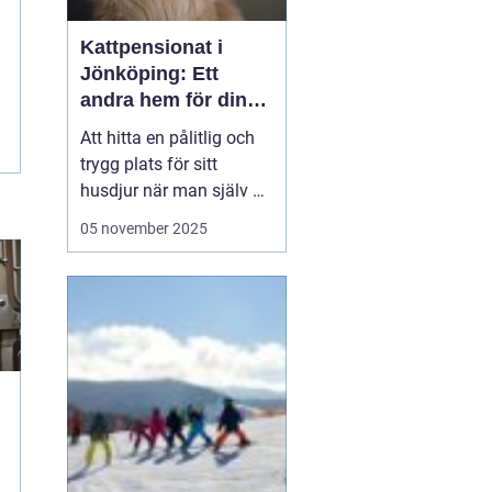
Kattpensionat i
Jönköping: Ett
andra hem för din
katt
Att hitta en pålitlig och
trygg plats för sitt
husdjur när man själv är
på resande fot kan
05 november 2025
ibland kännas som en
utmaning. För kattägare
i Jönköping kan
lösningen vara att lämna
katten...