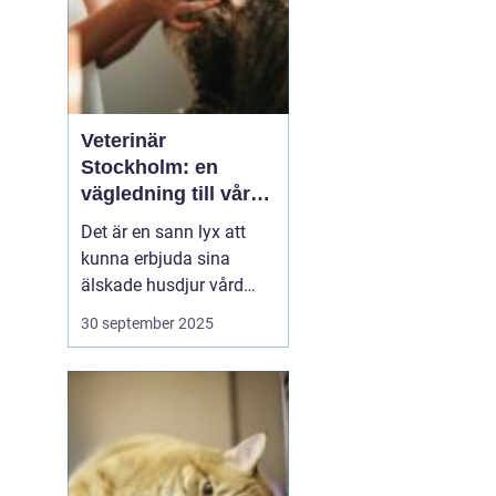
Veterinär
Stockholm: en
vägledning till vård i
hemmiljö
Det är en sann lyx att
kunna erbjuda sina
älskade husdjur vård
direkt i hemmet. I
30 september 2025
storstaden, där tiden
ofta är knapp och
avstånden långa, blir
hembesök av en
professionell veterinär
en högst v&aum...