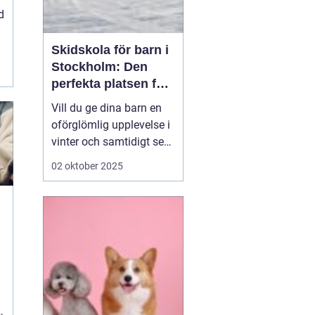
d
Skidskola för barn i
Stockholm: Den
perfekta platsen för
små blivande
Vill du ge dina barn en
skidåkare
oförglömlig upplevelse i
vinter och samtidigt se
dem utvecklas på
02 oktober 2025
skidor? Då är en
skidskola för barn i
Stockholm en utmärkt
början! Stockholm
erbjuder många
möjligheter f&o...
e