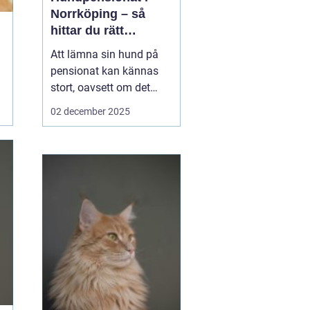
Norrköping – så
hittar du rätt
omsorg för din hund
Att lämna sin hund på
pensionat kan kännas
stort, oavsett om det
gäller en hel semester
02 december 2025
eller bara en helg.
Många hundägare i och
runt Norrköping letar
efter en trygg, lugn och
personlig plats där
hunden blir...