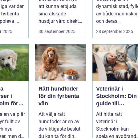
tdämpand
liga världen
att kunna erbjuda
dynamisk stad, fyll
halsband
 fyrbenta
sina älskade
av både människor
pleva ...
husdjur vård direkt i
och deras
hemmet. I st...
djurvänner...
r 2025
30 september 2025
28 september 2025
ka
Rätt hundfoder
Veterinär i
ser i
för din fyrbenta
Stockholm: Din
olm för
vän
guide till
lig och
djursjukvård i
a en valp är
Att välja rätt
Att hitta rätt
assad
huvudstaden
yr fullt av
hundfoder är en av
veterinär i
ch nya
de viktigaste beslut
Stockholm kan
ser, men det
du kan ta för din
spela en avgörand