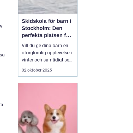
Skidskola för barn i
av
Stockholm: Den
perfekta platsen för
små blivande
Vill du ge dina barn en
skidåkare
oförglömlig upplevelse i
ssa
vinter och samtidigt se
dem utvecklas på
02 oktober 2025
skidor? Då är en
skidskola för barn i
Stockholm en utmärkt
början! Stockholm
erbjuder många
ra
möjligheter f&o...