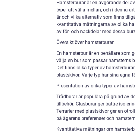
Hamsterburar är en avgörande del av 
typer att välja mellan, och i denna a
är och vilka alternativ som finns til
kvantitativa mätningarna av olika ha
av för- och nackdelar med dessa bur
Översikt över hamsterburar
En hamsterbur är en behållare som ger 
välja en bur som passar hamsterns be
Det finns olika typer av hamsterburar 
plastskivor. Varje typ har sina egna f
Presentation av olika typer av hamst
Trådburar är populära på grund av der
tillbehör. Glasburar ger bättre isoler
Terrarier med plastskivor ger en otrol
på ägarens preferenser och hamster
Kvantitativa mätningar om hamsterb