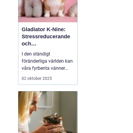
Gladiator K-Nine:
Stressreducerande
och
ångestdämpande
I den ständigt
hundhalsband
föränderliga världen kan
våra fyrbenta vänner
uppleva att livet blir
02 oktober 2025
överväldigande. Stress
och ångest är inte bara
mänskliga problem;
många hundägare kan
intyga att d...