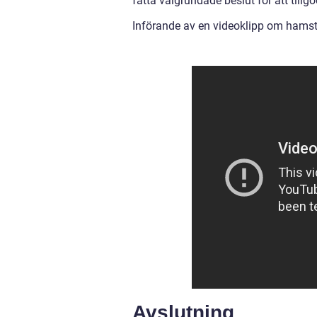
fatta välgrundade beslut för att till
Införande av en videoklipp om hamst
Avslutning