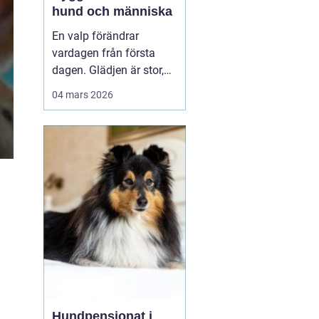
hund och människa
En valp förändrar
vardagen från första
dagen. Glädjen är stor,
men många upptäcker
04 mars 2026
snabbt hur krävande det
är att forma en trygg,
följsam och social hund.
En genomtänkt
valpkurs
upsala
ger både valp
och äga...
Hundpensionat i