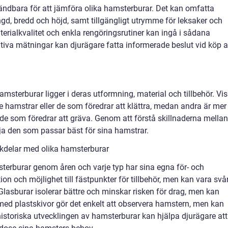
ändbara för att jämföra olika hamsterburar. Det kan omfatta
ngd, bredd och höjd, samt tillgängligt utrymme för leksaker och
aterialkvalitet och enkla rengöringsrutiner kan ingå i sådana
tiva mätningar kan djurägare fatta informerade beslut vid köp 
amsterburar ligger i deras utformning, material och tillbehör. Vi
e hamstrar eller de som föredrar att klättra, medan andra är mer
de som föredrar att gräva. Genom att förstå skillnaderna mellan
ja den som passar bäst för sina hamstrar.
kdelar med olika hamsterburar
sterburar genom åren och varje typ har sina egna för- och
ion och möjlighet till fästpunkter för tillbehör, men kan vara svå
 Glasburar isolerar bättre och minskar risken för drag, men kan
 med plastskivor gör det enkelt att observera hamstern, men kan
historiska utvecklingen av hamsterburar kan hjälpa djurägare att