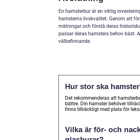
En hamsterbur är en viktig investeri
hamsterns livskvalitet. Genom att för
mätningar och förstå deras historisk
passar deras hamsters behov bäst. A
välbefinnande.
Hur stor ska hamste
Det rekommenderas att hamsterbur
bättre. Din hamster behöver tillräc
finns tillräckligt med plats för l
Vilka är för- och na
glasburar?