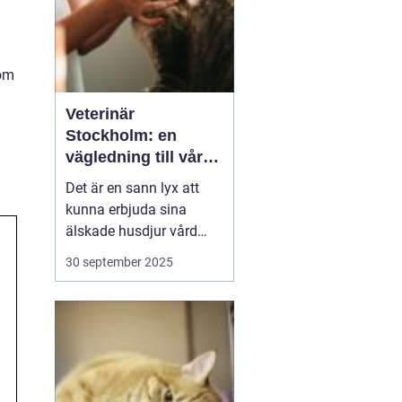
som
Veterinär
Stockholm: en
vägledning till vård i
hemmiljö
Det är en sann lyx att
kunna erbjuda sina
älskade husdjur vård
direkt i hemmet. I
30 september 2025
storstaden, där tiden
ofta är knapp och
avstånden långa, blir
hembesök av en
professionell veterinär
en högst v&aum...