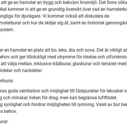
att ge en hamster en trygg och bekväm livsmiljö. Det finns olik
rtikel kommer vi att ge en grundlig översikt över vad en hamsterb
lgängliga för djurägare. Vi kommer också att diskutera de
msterburar och hur de skiljer sig åt, samt en historisk genomgå
system.
en hamster en plats att bo, leka, äta och sova. Det är viktigt at
hov och ger tillräckligt med utrymme för rörelse och utforsknin
att välja mellan, inklusive trådburar, glasburar och terrarier med
ördelar och nackdelar.
erburar
as goda ventilation och möjlighet till fästpunkter för leksaker 
ing och minskar risken för drag, men kan begränsa luftflödet.
ig synlighet och hindrar möjligheten till rymning. Valet av bur be
ns behov.
urar