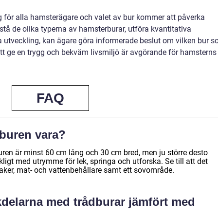
ng för alla hamsterägare och valet av bur kommer att påverka
stå de olika typerna av hamsterburar, utföra kvantitativa
a utveckling, kan ägare göra informerade beslut om vilken bur 
tt ge en trygg och bekväm livsmiljö är avgörande för hamsterns
FAQ
rburen vara?
en är minst 60 cm lång och 30 cm bred, men ju större desto
kligt med utrymme för lek, springa och utforska. Se till att det
eksaker, mat- och vattenbehållare samt ett sovområde.
ckdelarna med trådburar jämfört med