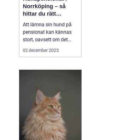
Norrköping – så
hittar du rätt
omsorg för din hund
Att lämna sin hund på
pensionat kan kännas
stort, oavsett om det
gäller en hel semester
02 december 2025
eller bara en helg.
Många hundägare i och
runt Norrköping letar
efter en trygg, lugn och
personlig plats där
hunden blir...