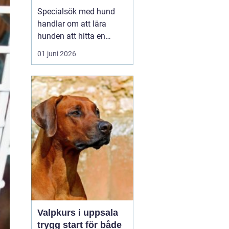
verktyg
Specialsök med hund
handlar om att lära
hunden att hitta en
specifik doft, till exempel
01 juni 2026
narkotika, vägglöss,
sprängämnen eller andra
ämnen som människor
har svårt att upptäcka
själva. Genom
strukturerad träning kan
både arbets- och
sällskapshundar ut...
Valpkurs i uppsala
trygg start för både