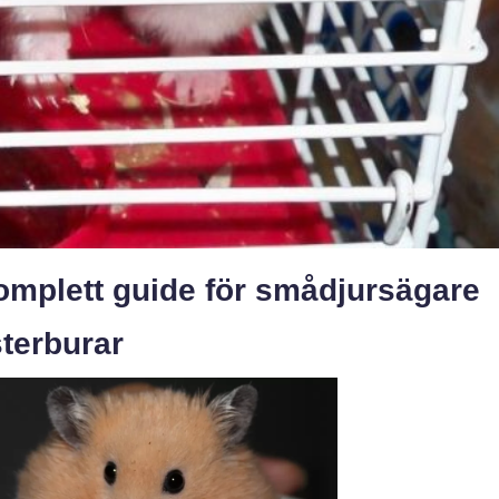
mplett guide för smådjursägare
terburar