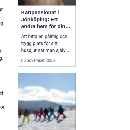
a
ur
Kattpensionat i
Jönköping: Ett
ng
andra hem för din
katt
Att hitta en pålitlig och
trygg plats för sitt
husdjur när man själv är
t
på resande fot kan
g.
05 november 2025
ibland kännas som en
utmaning. För kattägare
i Jönköping kan
lösningen vara att lämna
katten...
och
ror