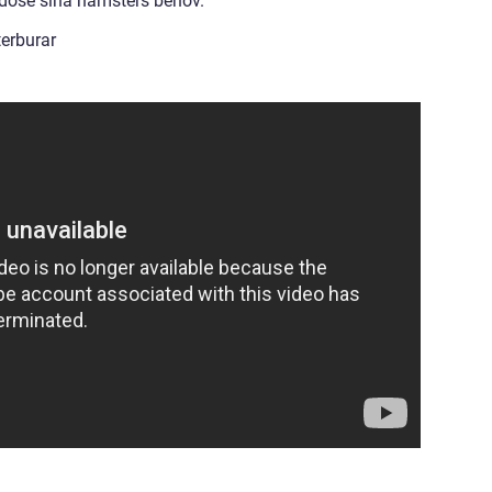
godose sina hamsters behov.
erburar