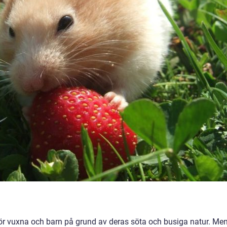
ör vuxna och barn på grund av deras söta och busiga natur. Me