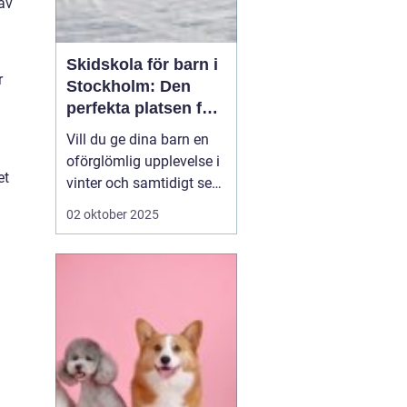
 av
Skidskola för barn i
r
Stockholm: Den
perfekta platsen för
små blivande
Vill du ge dina barn en
skidåkare
oförglömlig upplevelse i
et
vinter och samtidigt se
dem utvecklas på
02 oktober 2025
skidor? Då är en
skidskola för barn i
Stockholm en utmärkt
början! Stockholm
erbjuder många
möjligheter f&o...