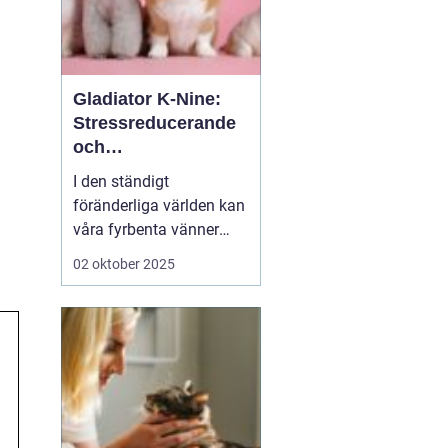
Gladiator K-Nine:
Stressreducerande
och
ångestdämpande
I den ständigt
hundhalsband
föränderliga världen kan
våra fyrbenta vänner
uppleva att livet blir
02 oktober 2025
överväldigande. Stress
och ångest är inte bara
mänskliga problem;
många hundägare kan
intyga att d...