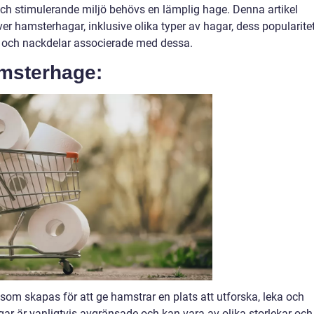
och stimulerande miljö behövs en lämplig hage. Denna artikel
er hamsterhagar, inklusive olika typer av hagar, dess popularite
 och nackdelar associerade med dessa.
amsterhage:
ö som skapas för att ge hamstrar en plats att utforska, leka och
ar är vanligtvis avgränsade och kan vara av olika storlekar och