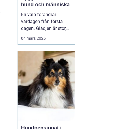
hund och människa
t
En valp förändrar
vardagen från första
dagen. Glädjen är stor,
men många upptäcker
04 mars 2026
snabbt hur krävande det
är att forma en trygg,
följsam och social hund.
En genomtänkt
valpkurs
upsala
ger både valp
och äga...
Hundpensionat i