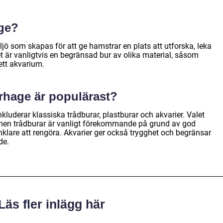
ge?
ljö som skapas för att ge hamstrar en plats att utforska, leka
t är vanligtvis en begränsad bur av olika material, såsom
 ett akvarium.
rhage är populärast?
luderar klassiska trådburar, plastburar och akvarier. Valet
, men trådburar är vanligt förekommande på grund av god
nklare att rengöra. Akvarier ger också trygghet och begränsar
de.
Läs fler inlägg här