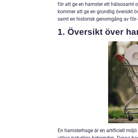
för att ge en hamster ett hälsosamt 
kommer att ge en grundlig översikt öv
samt en historisk genomgång av för-
1. Översikt över h
En hamsterhage är en artificiell milj
utöva naturliga beteenden. Dessa hag