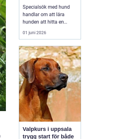
verktyg
Specialsök med hund
handlar om att lära
hunden att hitta en
specifik doft, till exempel
01 juni 2026
narkotika, vägglöss,
sprängämnen eller andra
ämnen som människor
har svårt att upptäcka
själva. Genom
strukturerad träning kan
både arbets- och
sällskapshundar ut...
Valpkurs i uppsala
n
trygg start för både