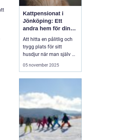
tt
Kattpensionat i
Jönköping: Ett
andra hem för din
katt
Att hitta en pålitlig och
trygg plats för sitt
husdjur när man själv är
på resande fot kan
05 november 2025
ibland kännas som en
utmaning. För kattägare
i Jönköping kan
lösningen vara att lämna
katten...