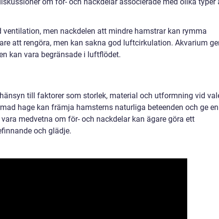
a diskussioner om för- och nackdelar associerade med olika typer
od ventilation, men nackdelen att mindre hamstrar kan rymma
re att rengöra, men kan sakna god luftcirkulation. Akvarium ge
en kan vara begränsade i luftflödet.
 hänsyn till faktorer som storlek, material och utformning vid val
rmad hage kan främja hamsterns naturliga beteenden och ge en
 vara medvetna om för- och nackdelar kan ägare göra ett
efinnande och glädje.