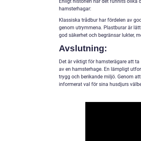
Enligt historien har det funnits olik
hamsterhagar:
Klassiska trådbur har fördelen av g
genom utrymmena. Plastburar är lätta
god säkerhet och begränsar lukter, m
Avslutning:
Det är viktigt för hamsterägare att ta
av en hamsterhage. En lämpligt utfo
trygg och berikande miljö. Genom att
informerat val för sina husdjurs välb