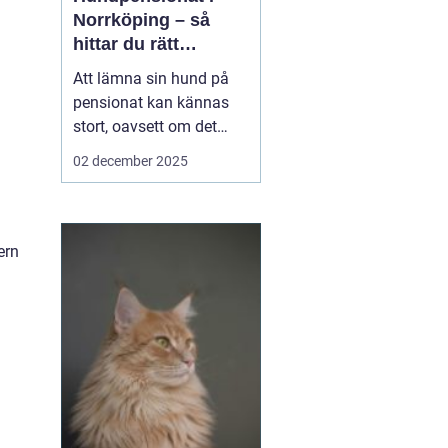
Norrköping – så
n
hittar du rätt
omsorg för din hund
Att lämna sin hund på
pensionat kan kännas
stort, oavsett om det
gäller en hel semester
02 december 2025
eller bara en helg.
Många hundägare i och
runt Norrköping letar
efter en trygg, lugn och
ern
personlig plats där
hunden blir...