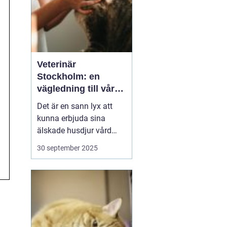
Veterinär
Stockholm: en
vägledning till vård i
hemmiljö
Det är en sann lyx att
kunna erbjuda sina
älskade husdjur vård
direkt i hemmet. I
30 september 2025
storstaden, där tiden
ofta är knapp och
avstånden långa, blir
hembesök av en
professionell veterinär
en högst v&aum...