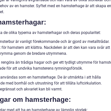
 behov av en hamster. Syftet med en hamsterhage är att skapa e
et.
 hamsterhagar:
ka de olika typerna av hamsterhagar och deras popularitet:
msterbur är vanligt förekommande och är gjord av metalltrådar.
 för hamstern att klättra. Nackdelen är att den kan vara svår att
an rymma genom de bredare utrymmena.
tt rengöra än trådiga hagar och ger ett tydligt utrymme för hamst
ade för att undvika hamsterens rymningsförsök.
 användas som en hamsterhage. De är utmärkta i att hålla
 med borrhål och utrustning för att tillåta luftcirkulation.
begränsat och akvariet kan bli varmt.
ngar om hamsterhage:
delar med att ha en hamsterhage av lämplig storlek: