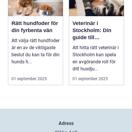
Rätt hundfoder för
Veterinär i
din fyrbenta vän
Stockholm: Din
guide till
Att välja rätt hundfoder
djursjukvård i
är en av de viktigaste
Att hitta rätt veterinär i
huvudstaden
beslut du kan ta för din
Stockholm kan spela
hunds h...
en avgörande roll för
ditt husdju...
01 september 2025
01 september 2025
Adress