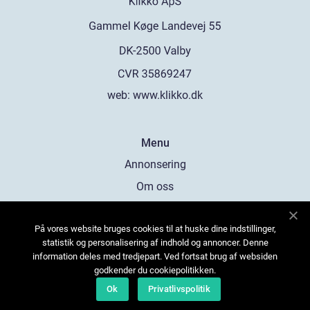
web:
www.klikko.dk
Menu
Annonsering
Om oss
Cookies
På vores website bruges cookies til at huske dine indstillinger,
Kontakta oss
statistik og personalisering af indhold og annoncer. Denne
Sitemap
information deles med tredjepart. Ved fortsat brug af websiden
godkender du cookiepolitikken.
Ok
Privatlivspolitik