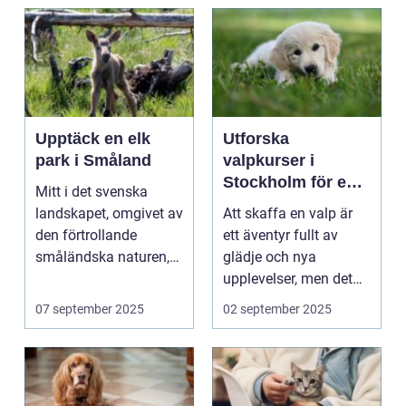
Upptäck en elk
Utforska
park i Småland
valpkurser i
Stockholm för en
Mitt i det svenska
lycklig och
landskapet, omgivet av
Att skaffa en valp är
välanpassad valp
den förtrollande
ett äventyr fullt av
småländska naturen,
glädje och nya
finne...
upplevelser, men det
st&aum...
07 september 2025
02 september 2025