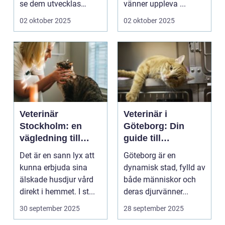
se dem utvecklas
vänner uppleva ...
p&a...
02 oktober 2025
02 oktober 2025
Veterinär
Veterinär i
Stockholm: en
Göteborg: Din
vägledning till
guide till
vård i hemmiljö
djursjukvård
Det är en sann lyx att
Göteborg är en
kunna erbjuda sina
dynamisk stad, fylld av
älskade husdjur vård
både människor och
direkt i hemmet. I st...
deras djurvänner...
30 september 2025
28 september 2025