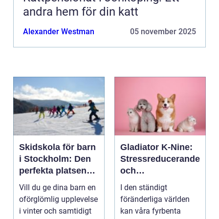
andra hem för din katt
Alexander Westman
05 november 2025
Skidskola för barn
Gladiator K-Nine:
i Stockholm: Den
Stressreducerande
perfekta platsen
och
för små blivande
ångestdämpande
Vill du ge dina barn en
I den ständigt
skidåkare
hundhalsband
oförglömlig upplevelse
föränderliga världen
i vinter och samtidigt
kan våra fyrbenta