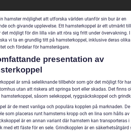
in hamster möjlighet att utforska världen utanför sin bur är en
de och givande upplevelse. Ett hamsterkoppel är ett utmärkt til
det möjligt för din lilla vän att röra sig fritt under övervakning. 
 ska vi ta en grundlig titt på hamsterkoppel, inklusive deras olika 
itet och fördelar för hamsterägare.
omfattande presentation av
sterkoppel
koppel är små seleliknande tillbehör som gör det möjligt för ha
tomhus utan att riskera att springa bort eller skadas. Det finns o
v hamsterkoppel, såsom selekoppel, ryggsäckskoppel och grindk
pel är de mest vanliga och populära kopplen på marknaden. De
ele som placeras runt hamsterns kropp och en lina som hålls av
kskoppel är en annan variant där hamstern kan transporteras i e
k med ett fäste för en sele. Grindkopplen är en säkerhetsåtgärd