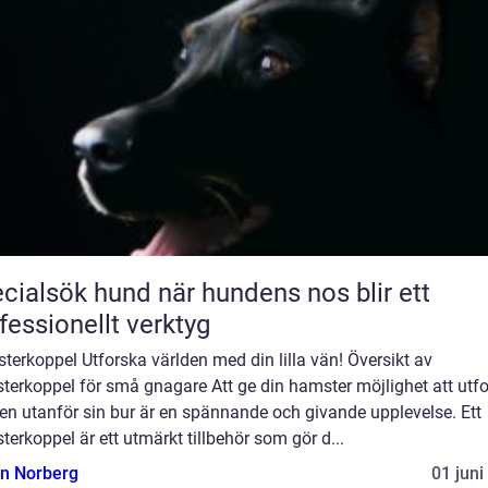
sök hund när hundens nos blir ett
fessionellt verktyg
erkoppel Utforska världen med din lilla vän! Översikt av
terkoppel för små gnagare Att ge din hamster möjlighet att utf
en utanför sin bur är en spännande och givande upplevelse. Ett
erkoppel är ett utmärkt tillbehör som gör d...
n Norberg
01 juni