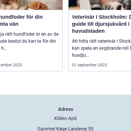
hundfoder för din
Veterinär i Stockholm: 
enta vän
guide till djursjukvård i
huvudstaden
lja rätt hundfoder är en av de
aste beslut du kan ta för din
Att hitta rätt veterinär i Sto
h...
kan spela en avgörande roll f
husdju...
tember 2025
01 september 2025
Adress