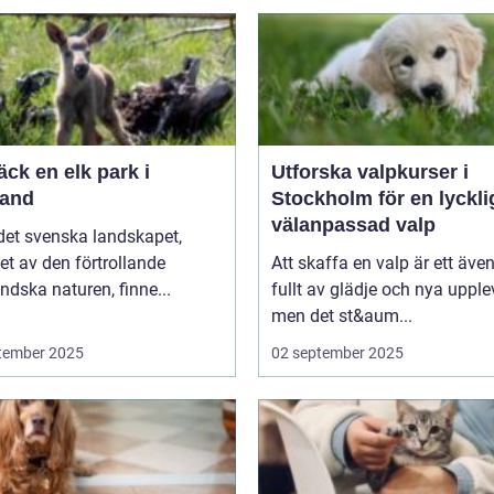
ck en elk park i
Utforska valpkurser i
and
Stockholm för en lyckli
välanpassad valp
 det svenska landskapet,
t av den förtrollande
Att skaffa en valp är ett även
dska naturen, finne...
fullt av glädje och nya upplev
men det st&aum...
tember 2025
02 september 2025