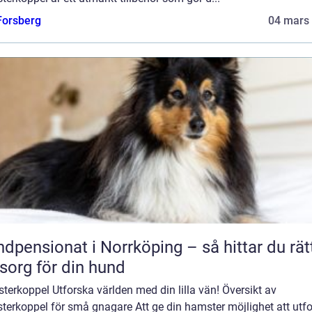
 Forsberg
04 mars
dpensionat i Norrköping – så hittar du rät
org för din hund
erkoppel Utforska världen med din lilla vän! Översikt av
terkoppel för små gnagare Att ge din hamster möjlighet att utf