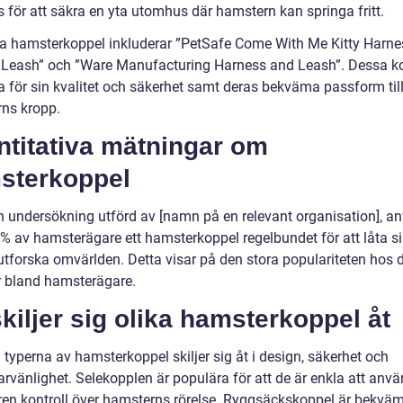
 för att säkra en yta utomhus där hamstern kan springa fritt.
a hamsterkoppel inkluderar ”PetSafe Come With Me Kitty Harne
Leash” och ”Ware Manufacturing Harness and Leash”. Dessa k
a för sin kvalitet och säkerhet samt deras bekväma passform til
ns kropp.
ntitativa mätningar om
sterkoppel
en undersökning utförd av [namn på en relevant organisation], a
0% av hamsterägare ett hamsterkoppel regelbundet för att låta 
utforska omvärlden. Detta visar på den stora populariteten hos 
ör bland hamsterägare.
kiljer sig olika hamsterkoppel åt
 typerna av hamsterkoppel skiljer sig åt i design, säkerhet och
rvänlighet. Selekopplen är populära för att de är enkla att anv
ren kontroll över hamsterns rörelse. Ryggsäckskoppel är bekväm