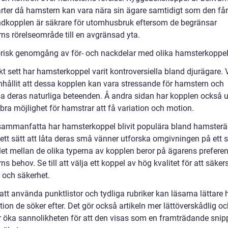
rter då hamstern kan vara nära sin ägare samtidigt som den får
indkopplen är säkrare för utomhusbruk eftersom de begränsar
ns rörelseområde till en avgränsad yta.
orisk genomgång av för- och nackdelar med olika hamsterkoppe
kt sett har hamsterkoppel varit kontroversiella bland djurägare. 
mhållit att dessa kopplen kan vara stressande för hamstern och
a deras naturliga beteenden. Å andra sidan har kopplen också 
bra möjlighet för hamstrar att få variation och motion.
 sammanfatta har hamsterkoppel blivit populära bland hamster
ett sätt att låta deras små vänner utforska omgivningen på ett s
alet mellan de olika typerna av kopplen beror på ägarens prefere
s behov. Se till att välja ett koppel av hög kvalitet för att säkers
 och säkerhet.
t använda punktlistor och tydliga rubriker kan läsarna lättare h
ion de söker efter. Det gör också artikeln mer lättöverskådlig o
öka sannolikheten för att den visas som en framträdande snipp