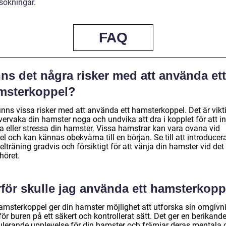
sökningar.
FAQ
ns det några risker med att använda ett
msterkoppel?
inns vissa risker med att använda ett hamsterkoppel. Det är vikt
vervaka din hamster noga och undvika att dra i kopplet för att in
a eller stressa din hamster. Vissa hamstrar kan vara ovana vid
l och kan kännas obekväma till en början. Se till att introducer
lträning gradvis och försiktigt för att vänja din hamster vid det
ehöret.
rför skulle jag använda ett hamsterkopp
hamsterkoppel ger din hamster möjlighet att utforska sin omgivn
ör buren på ett säkert och kontrollerat sätt. Det ger en berikand
ulerande upplevelse för din hamster och främjar deras mentala 