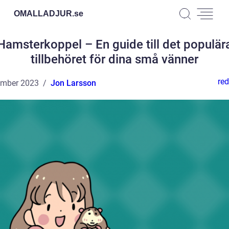
OMALLADJUR.
se
Hamsterkoppel – En guide till det populär
tillbehöret för dina små vänner
red
ember 2023
Jon Larsson