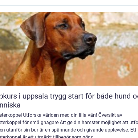
 i uppsala trygg start för både hund och
nniska
erkoppel Utforska världen med din lilla vän! Översikt av
terkoppel för små gnagare Att ge din hamster möjlighet att utf
en utanför sin bur är en spännande och givande upplevelse. Ett
erkoppel är ett utmärkt tillbehör som gör d...