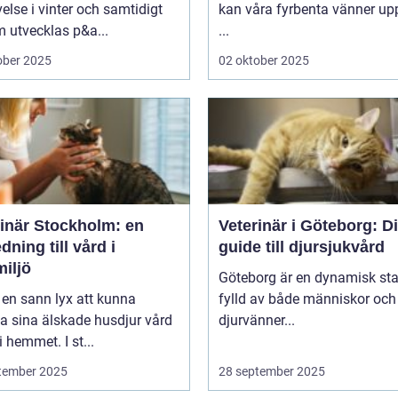
else i vinter och samtidigt
kan våra fyrbenta vänner up
 utvecklas p&a...
...
ober 2025
02 oktober 2025
rinär Stockholm: en
Veterinär i Göteborg: D
dning till vård i
guide till djursjukvård
iljö
Göteborg är en dynamisk sta
 en sann lyx att kunna
fylld av både människor och
a sina älskade husdjur vård
djurvänner...
i hemmet. I st...
tember 2025
28 september 2025