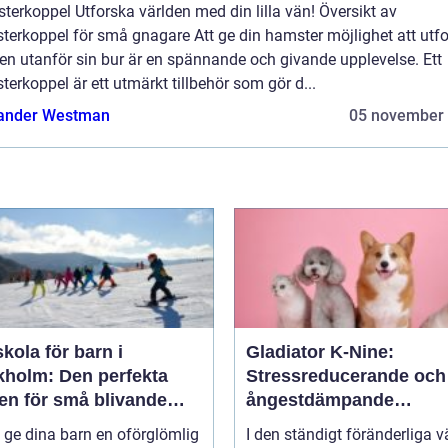
erkoppel Utforska världen med din lilla vän! Översikt av
terkoppel för små gnagare Att ge din hamster möjlighet att utf
en utanför sin bur är en spännande och givande upplevelse. Ett
erkoppel är ett utmärkt tillbehör som gör d...
ander Westman
05 november
kola för barn i
Gladiator K-Nine:
kholm: Den perfekta
Stressreducerande och
en för små blivande
ångestdämpande
åkare
hundhalsband
u ge dina barn en oförglömlig
I den ständigt föränderliga v