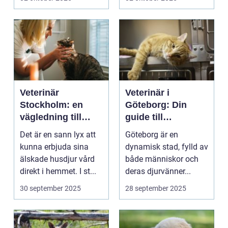
Veterinär
Veterinär i
Stockholm: en
Göteborg: Din
vägledning till
guide till
vård i hemmiljö
djursjukvård
Det är en sann lyx att
Göteborg är en
kunna erbjuda sina
dynamisk stad, fylld av
älskade husdjur vård
både människor och
direkt i hemmet. I st...
deras djurvänner...
30 september 2025
28 september 2025