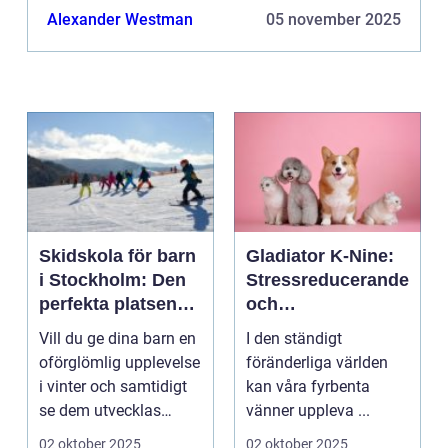
Alexander Westman
05 november 2025
Skidskola för barn
Gladiator K-Nine:
i Stockholm: Den
Stressreducerande
perfekta platsen
och
för små blivande
ångestdämpande
Vill du ge dina barn en
I den ständigt
skidåkare
hundhalsband
oförglömlig upplevelse
föränderliga världen
i vinter och samtidigt
kan våra fyrbenta
se dem utvecklas
vänner uppleva ...
p&a...
02 oktober 2025
02 oktober 2025