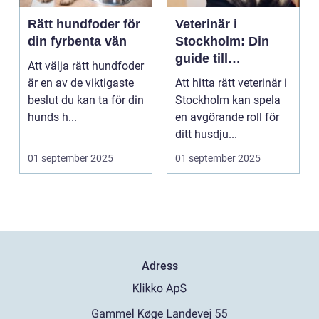
Rätt hundfoder för
Veterinär i
din fyrbenta vän
Stockholm: Din
guide till
Att välja rätt hundfoder
djursjukvård i
är en av de viktigaste
Att hitta rätt veterinär i
huvudstaden
beslut du kan ta för din
Stockholm kan spela
hunds h...
en avgörande roll för
ditt husdju...
01 september 2025
01 september 2025
Adress