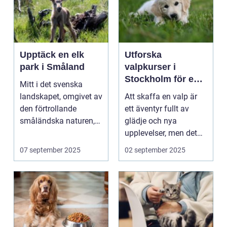
Upptäck en elk
Utforska
park i Småland
valpkurser i
Stockholm för en
Mitt i det svenska
lycklig och
landskapet, omgivet av
Att skaffa en valp är
välanpassad valp
den förtrollande
ett äventyr fullt av
småländska naturen,
glädje och nya
finne...
upplevelser, men det
st&aum...
07 september 2025
02 september 2025