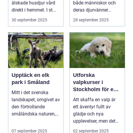
älskade husdjur vård
både människor och
direkt i hemmet. I st...
deras djurvänner...
30 september 2025
28 september 2025
Upptäck en elk
Utforska
park i Småland
valpkurser i
Stockholm för en
Mitt i det svenska
lycklig och
landskapet, omgivet av
Att skaffa en valp är
välanpassad valp
den förtrollande
ett äventyr fullt av
småländska naturen,
glädje och nya
finne...
upplevelser, men det
st&aum...
07 september 2025
02 september 2025