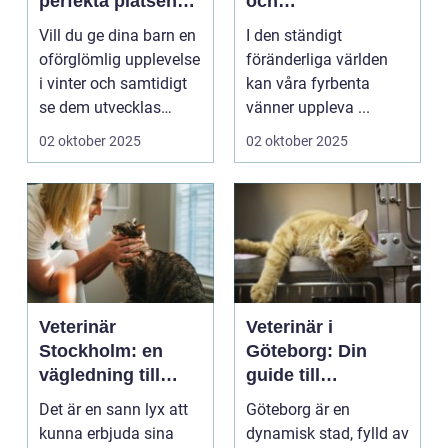
perfekta platsen
och
för små blivande
ångestdämpande
Vill du ge dina barn en
I den ständigt
skidåkare
hundhalsband
oförglömlig upplevelse
föränderliga världen
i vinter och samtidigt
kan våra fyrbenta
se dem utvecklas
vänner uppleva ...
p&a...
02 oktober 2025
02 oktober 2025
Veterinär
Veterinär i
Stockholm: en
Göteborg: Din
vägledning till
guide till
vård i hemmiljö
djursjukvård
Det är en sann lyx att
Göteborg är en
kunna erbjuda sina
dynamisk stad, fylld av