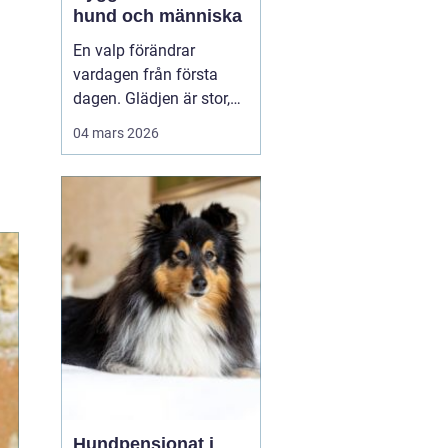
hund och människa
En valp förändrar
vardagen från första
dagen. Glädjen är stor,
men många upptäcker
04 mars 2026
snabbt hur krävande det
är att forma en trygg,
följsam och social hund.
En genomtänkt
valpkurs
upsala
ger både valp
och äga...
Hundpensionat i