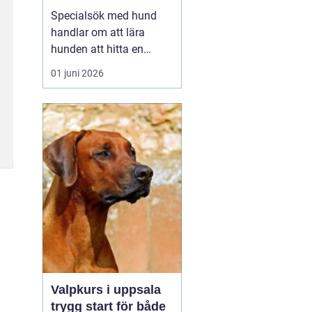
verktyg
Specialsök med hund
handlar om att lära
hunden att hitta en
specifik doft, till exempel
01 juni 2026
narkotika, vägglöss,
sprängämnen eller andra
ämnen som människor
har svårt att upptäcka
själva. Genom
strukturerad träning kan
både arbets- och
sällskapshundar ut...
Valpkurs i uppsala
trygg start för både