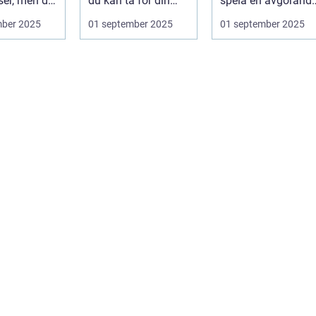
ser, men det
du kan ta för din
spela en avgörand
.
hunds h...
roll för ditt husdju..
mber 2025
01 september 2025
01 september 2025