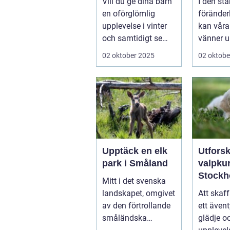
Vill du ge dina barn
I den stä
för små blivande
ånges
en oförglömlig
föränder
skidåkare
e hund
upplevelse i vinter
kan våra
och samtidigt se
vänner up
dem utvecklas
02 oktober 2025
02 oktobe
p&a...
Upptäck en elk
Utfors
park i Småland
valpkur
Stockh
Mitt i det svenska
en lyck
landskapet, omgivet
Att skaff
välanp
av den förtrollande
ett ävent
valp
småländska
glädje o