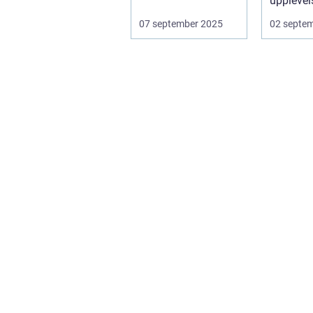
naturen, finne...
upplevel
st&aum..
07 september 2025
02 septe