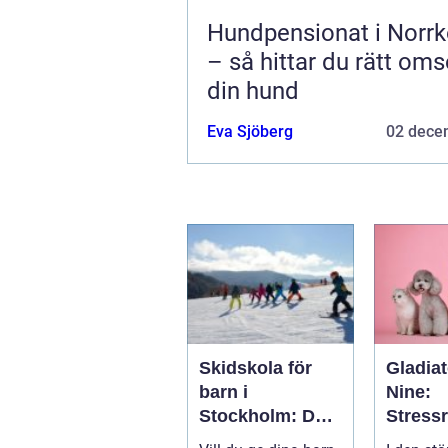
Hundpensionat i Norrk
– så hittar du rätt oms
din hund
Eva Sjöberg
02 dece
Skidskola för
Gladiat
barn i
Nine:
Stockholm: Den
Stress
perfekta platsen
de och