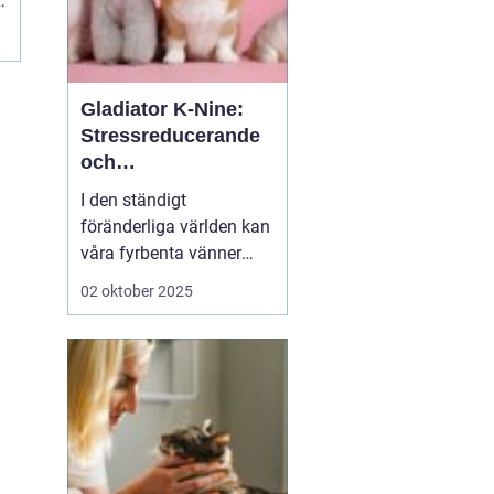
e
.
Gladiator K-Nine:
Stressreducerande
och
ångestdämpande
I den ständigt
hundhalsband
föränderliga världen kan
våra fyrbenta vänner
uppleva att livet blir
02 oktober 2025
överväldigande. Stress
och ångest är inte bara
mänskliga problem;
många hundägare kan
intyga att d...