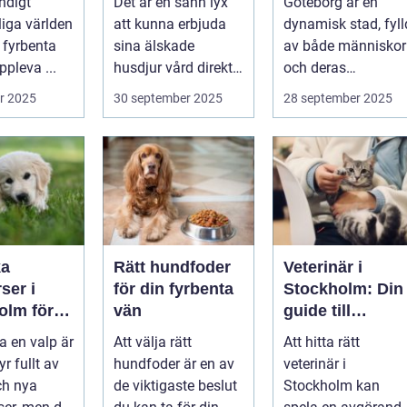
ndigt
Det är en sann lyx
Göteborg är en
tdämpand
liga världen
att kunna erbjuda
dynamisk stad, fyll
halsband
 fyrbenta
sina älskade
av både människor
pleva ...
husdjur vård direkt i
och deras
hemmet. I st...
djurvänner...
r 2025
30 september 2025
28 september 2025
ka
Rätt hundfoder
Veterinär i
ser i
för din fyrbenta
Stockholm: Din
olm för
vän
guide till
lig och
djursjukvård i
a en valp är
Att välja rätt
Att hitta rätt
assad
huvudstaden
yr fullt av
hundfoder är en av
veterinär i
ch nya
de viktigaste beslut
Stockholm kan