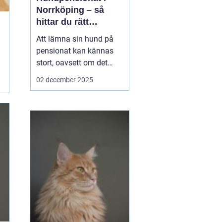
Norrköping – så
hittar du rätt
omsorg för din hund
Att lämna sin hund på
pensionat kan kännas
stort, oavsett om det
gäller en hel semester
02 december 2025
eller bara en helg.
Många hundägare i och
runt Norrköping letar
efter en trygg, lugn och
personlig plats där
hunden blir...