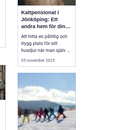
Kattpensionat i
Jönköping: Ett
andra hem för din
katt
Att hitta en pålitlig och
trygg plats för sitt
husdjur när man själv är
på resande fot kan
05 november 2025
ibland kännas som en
utmaning. För kattägare
i Jönköping kan
lösningen vara att lämna
katten...