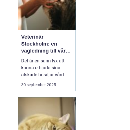
Veterinär
Stockholm: en
vägledning till vård i
hemmiljö
Det är en sann lyx att
kunna erbjuda sina
älskade husdjur vård
direkt i hemmet. I
30 september 2025
storstaden, där tiden
ofta är knapp och
avstånden långa, blir
hembesök av en
professionell veterinär
en högst v&aum...