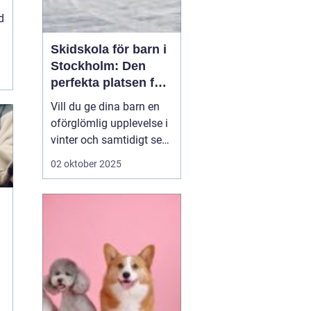
d
Skidskola för barn i
Stockholm: Den
perfekta platsen för
små blivande
Vill du ge dina barn en
skidåkare
oförglömlig upplevelse i
vinter och samtidigt se
dem utvecklas på
02 oktober 2025
skidor? Då är en
skidskola för barn i
Stockholm en utmärkt
början! Stockholm
erbjuder många
möjligheter f&o...