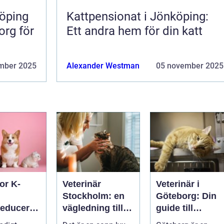
öping
Kattpensionat i Jönköping:
org för
Ett andra hem för din katt
mber 2025
Alexander Westman
05 november 2025
or K-
Veterinär
Veterinär i
Stockholm: en
Göteborg: Din
reduceran
vägledning till
guide till
vård i hemmiljö
djursjukvård