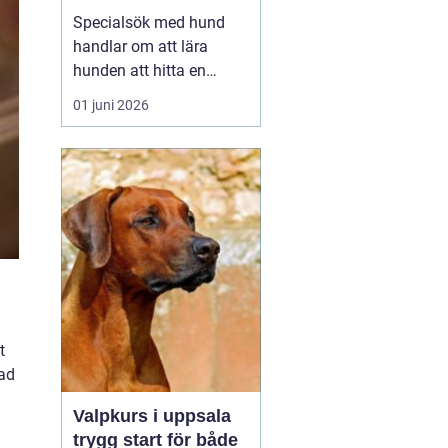
verktyg
Specialsök med hund
handlar om att lära
hunden att hitta en
specifik doft, till exempel
01 juni 2026
narkotika, vägglöss,
sprängämnen eller andra
ämnen som människor
har svårt att upptäcka
själva. Genom
strukturerad träning kan
både arbets- och
sällskapshundar ut...
t
nad
Valpkurs i uppsala
trygg start för både