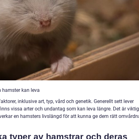
en hamster kan leva
ktorer, inklusive art, typ, vård och genetik. Generellt sett lever
inns vissa arter och undantag som kan leva längre. Det är viktig
åverkar en hamsters livslängd för att kunna ge dem rätt omvård
ka typer av hamstrar och deras