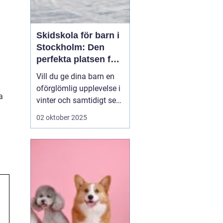
Skidskola för barn i
Stockholm: Den
perfekta platsen för
små blivande
Vill du ge dina barn en
skidåkare
oförglömlig upplevelse i
a
vinter och samtidigt se
dem utvecklas på
02 oktober 2025
skidor? Då är en
skidskola för barn i
Stockholm en utmärkt
början! Stockholm
erbjuder många
möjligheter f&o...