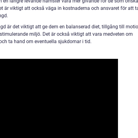
an en längre levande hamster vara mer givande för de som önska
et är viktigt att också väga in kostnaderna och ansvaret för att t
ngd.
 är det viktigt att ge dem en balanserad diet, tillgång till motio
 stimulerande miljö. Det är också viktigt att vara medveten om
 och ta hand om eventuella sjukdomar i tid.