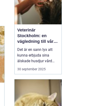
Veterinär
Stockholm: en
vägledning till vård i
hemmiljö
Det är en sann lyx att
kunna erbjuda sina
älskade husdjur vård
direkt i hemmet. I
30 september 2025
storstaden, där tiden
ofta är knapp och
avstånden långa, blir
hembesök av en
professionell veterinär
en högst v&aum...