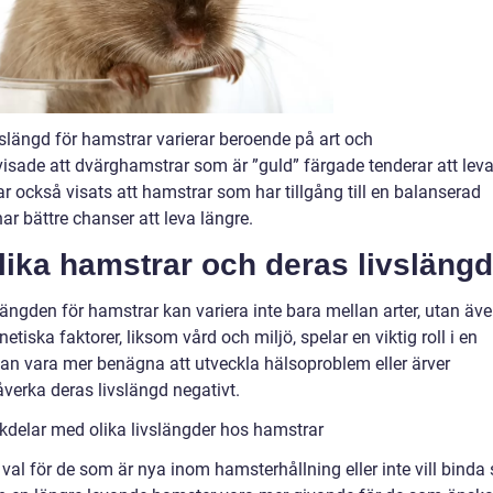
ivslängd för hamstrar varierar beroende på art och
isade att dvärghamstrar som är ”guld” färgade tenderar att lev
r också visats att hamstrar som har tillgång till en balanserad
r bättre chanser att leva längre.
lika hamstrar och deras livslängd
slängden för hamstrar kan variera inte bara mellan arter, utan äv
iska faktorer, liksom vård och miljö, spelar en viktig roll i en
an vara mer benägna att utveckla hälsoproblem eller ärver
verka deras livslängd negativt.
kdelar med olika livslängder hos hamstrar
val för de som är nya inom hamsterhållning eller inte vill binda 