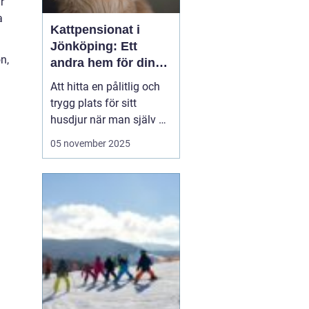
r
a
Kattpensionat i
Jönköping: Ett
n,
andra hem för din
katt
Att hitta en pålitlig och
trygg plats för sitt
husdjur när man själv är
på resande fot kan
05 november 2025
ibland kännas som en
utmaning. För kattägare
i Jönköping kan
lösningen vara att lämna
katten...