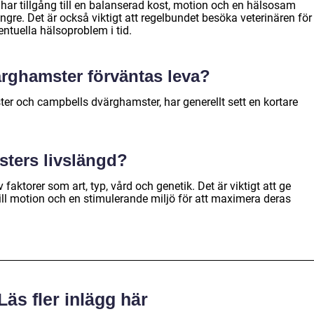
 har tillgång till en balanserad kost, motion och en hälsosam
ängre. Det är också viktigt att regelbundet besöka veterinären för
tuella hälsoproblem i tid.
rghamster förväntas leva?
er och campbells dvärghamster, har generellt sett en kortare
sters livslängd?
aktorer som art, typ, vård och genetik. Det är viktigt att ge
ill motion och en stimulerande miljö för att maximera deras
Läs fler inlägg här