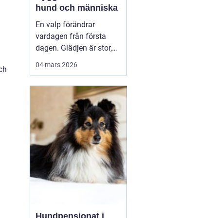
hund och människa
En valp förändrar
vardagen från första
dagen. Glädjen är stor,
men många upptäcker
04 mars 2026
och
snabbt hur krävande det
är att forma en trygg,
följsam och social hund.
En genomtänkt
valpkurs
upsala
ger både valp
och äga...
Hundpensionat i