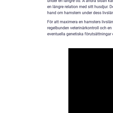
under en längre tid. Å andra sidan k
en längre relation med sitt husdjur. D
hand om hamstern under dess livslä
För att maximera en hamsters livslängd
regelbunden veterinärkontroll och en
eventuella genetiska förutsättningar