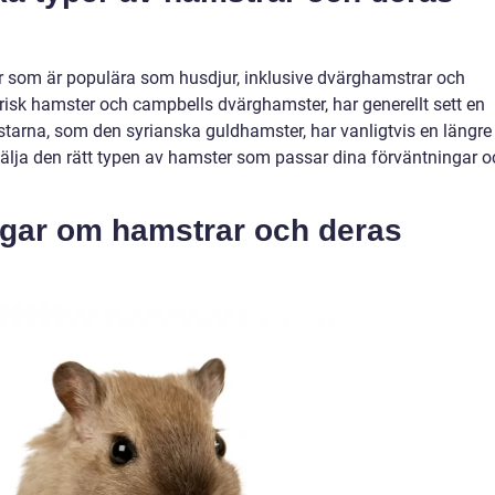
rar som är populära som husdjur, inklusive dvärghamstrar och
risk hamster och campbells dvärghamster, har generellt sett en
rstarna, som den syrianska guldhamster, har vanligtvis en längre
tt välja den rätt typen av hamster som passar dina förväntningar 
ngar om hamstrar och deras