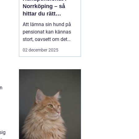
Norrköping – så
hittar du rätt
omsorg för din hund
Att lämna sin hund på
pensionat kan kännas
stort, oavsett om det
a
gäller en hel semester
02 december 2025
eller bara en helg.
Många hundägare i och
runt Norrköping letar
efter en trygg, lugn och
personlig plats där
en
hunden blir...
sig