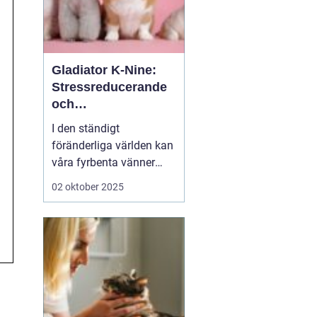
Gladiator K-Nine:
Stressreducerande
och
ångestdämpande
I den ständigt
hundhalsband
föränderliga världen kan
våra fyrbenta vänner
uppleva att livet blir
02 oktober 2025
överväldigande. Stress
och ångest är inte bara
mänskliga problem;
många hundägare kan
intyga att d...