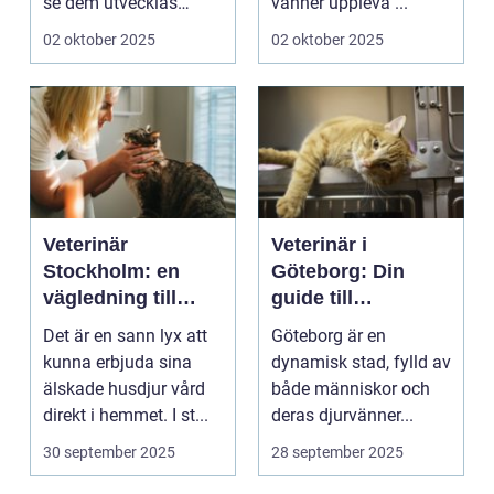
se dem utvecklas
vänner uppleva ...
p&a...
02 oktober 2025
02 oktober 2025
Veterinär
Veterinär i
Stockholm: en
Göteborg: Din
vägledning till
guide till
vård i hemmiljö
djursjukvård
Det är en sann lyx att
Göteborg är en
kunna erbjuda sina
dynamisk stad, fylld av
älskade husdjur vård
både människor och
direkt i hemmet. I st...
deras djurvänner...
30 september 2025
28 september 2025