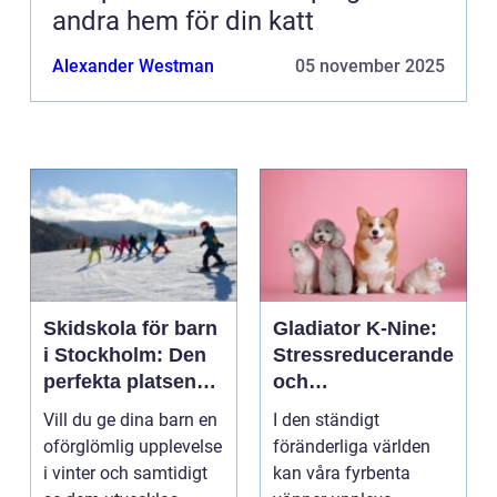
andra hem för din katt
Alexander Westman
05 november 2025
Skidskola för barn
Gladiator K-Nine:
i Stockholm: Den
Stressreducerande
perfekta platsen
och
för små blivande
ångestdämpande
Vill du ge dina barn en
I den ständigt
skidåkare
hundhalsband
oförglömlig upplevelse
föränderliga världen
i vinter och samtidigt
kan våra fyrbenta