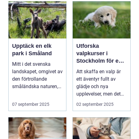
Upptäck en elk
Utforska
park i Småland
valpkurser i
Stockholm för en
Mitt i det svenska
lycklig och
landskapet, omgivet av
Att skaffa en valp är
välanpassad valp
den förtrollande
ett äventyr fullt av
småländska naturen,
glädje och nya
finne...
upplevelser, men det
st&aum...
07 september 2025
02 september 2025