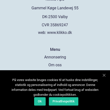
web:
www.klikko.dk
Menu
Annonsering
Om oss
Cookies
På vores website bruges cookies til at huske dine indstillinger,
Kontakta oss
statistik og personalisering af indhold og annoncer. Denne
Sitemap
information deles med tredjepart. Ved fortsat brug af websiden
godkender du cookiepolitikken.
Ok
Privatlivspolitik