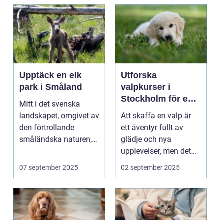
Upptäck en elk
Utforska
park i Småland
valpkurser i
Stockholm för en
Mitt i det svenska
lycklig och
landskapet, omgivet av
Att skaffa en valp är
välanpassad valp
den förtrollande
ett äventyr fullt av
småländska naturen,
glädje och nya
finne...
upplevelser, men det
st&aum...
07 september 2025
02 september 2025