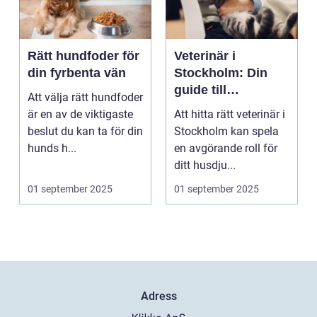
Rätt hundfoder för
Veterinär i
din fyrbenta vän
Stockholm: Din
guide till
Att välja rätt hundfoder
djursjukvård i
är en av de viktigaste
Att hitta rätt veterinär i
huvudstaden
beslut du kan ta för din
Stockholm kan spela
hunds h...
en avgörande roll för
ditt husdju...
01 september 2025
01 september 2025
Adress