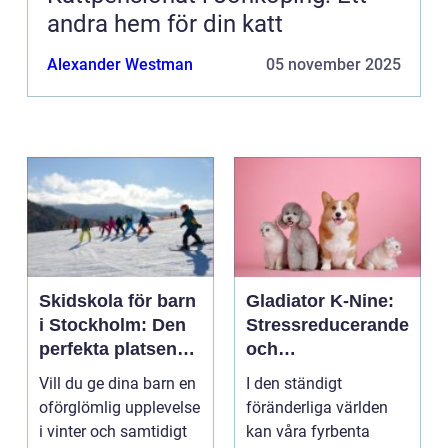
andra hem för din katt
Alexander Westman
05 november 2025
Skidskola för barn
Gladiator K-Nine:
i Stockholm: Den
Stressreducerande
perfekta platsen
och
för små blivande
ångestdämpande
Vill du ge dina barn en
I den ständigt
skidåkare
hundhalsband
oförglömlig upplevelse
föränderliga världen
i vinter och samtidigt
kan våra fyrbenta