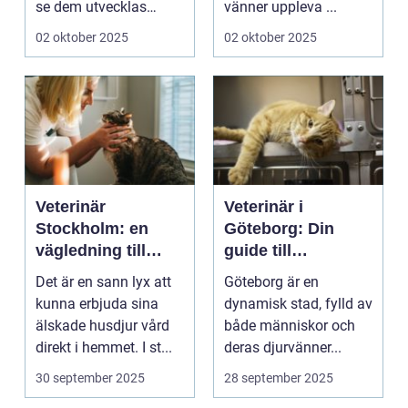
se dem utvecklas
vänner uppleva ...
p&a...
02 oktober 2025
02 oktober 2025
Veterinär
Veterinär i
Stockholm: en
Göteborg: Din
vägledning till
guide till
vård i hemmiljö
djursjukvård
Det är en sann lyx att
Göteborg är en
kunna erbjuda sina
dynamisk stad, fylld av
älskade husdjur vård
både människor och
direkt i hemmet. I st...
deras djurvänner...
30 september 2025
28 september 2025