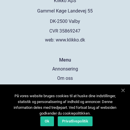
web:
www.klikko.dk
Menu
Annonsering
Om oss
Cookies
På vores website bruges cookies til at huske dine indstillinger,
Kontakta oss
statistik og personalisering af indhold og annoncer. Denne
Sitemap
information deles med tredjepart. Ved fortsat brug af websiden
godkender du cookiepolitikken.
Ok
Privatlivspolitik