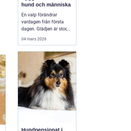
hund och människa
En valp förändrar
vardagen från första
dagen. Glädjen är stor,
men många upptäcker
04 mars 2026
snabbt hur krävande det
är att forma en trygg,
följsam och social hund.
En genomtänkt
valpkurs
upsala
ger både valp
och äga...
Hundpensionat i