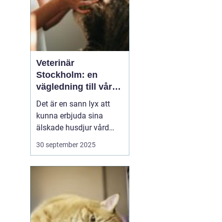
Veterinär
Stockholm: en
vägledning till vård i
hemmiljö
Det är en sann lyx att
kunna erbjuda sina
älskade husdjur vård
direkt i hemmet. I
30 september 2025
storstaden, där tiden
ofta är knapp och
avstånden långa, blir
hembesök av en
professionell veterinär
en högst v&aum...