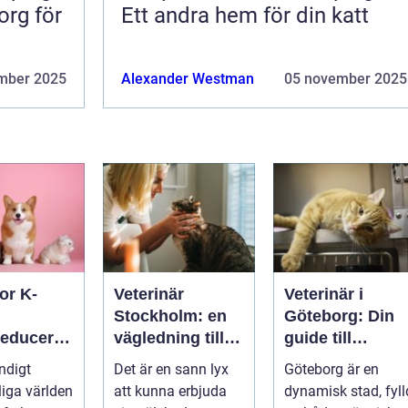
org för
Ett andra hem för din katt
mber 2025
Alexander Westman
05 november 2025
or K-
Veterinär
Veterinär i
Stockholm: en
Göteborg: Din
reduceran
vägledning till
guide till
vård i hemmiljö
djursjukvård
ndigt
Det är en sann lyx
Göteborg är en
tdämpand
liga världen
att kunna erbjuda
dynamisk stad, fyll
halsband