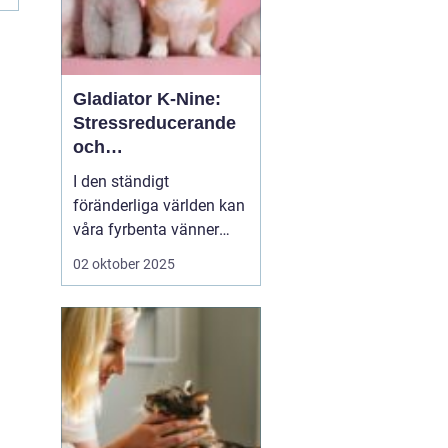
Gladiator K-Nine:
Stressreducerande
och
ångestdämpande
I den ständigt
hundhalsband
föränderliga världen kan
våra fyrbenta vänner
uppleva att livet blir
02 oktober 2025
överväldigande. Stress
och ångest är inte bara
mänskliga problem;
många hundägare kan
intyga att d...