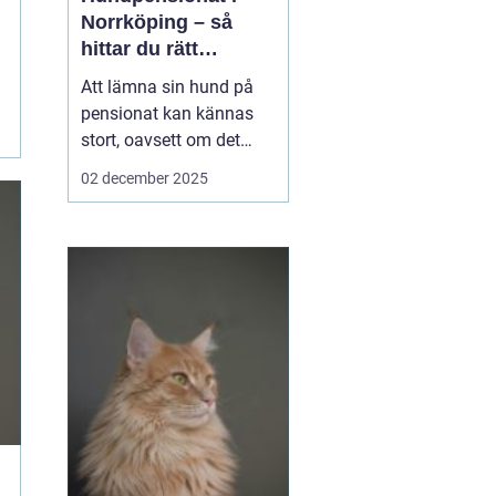
Norrköping – så
hittar du rätt
omsorg för din hund
Att lämna sin hund på
pensionat kan kännas
stort, oavsett om det
gäller en hel semester
02 december 2025
eller bara en helg.
Många hundägare i och
runt Norrköping letar
efter en trygg, lugn och
personlig plats där
hunden blir...