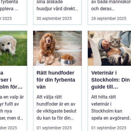
 fyrbenta
sina älskade
av både människor
pleva ...
husdjur vård direkt i
och deras
hemmet. I st...
djurvänner...
r 2025
30 september 2025
28 september 2025
ka
Rätt hundfoder
Veterinär i
ser i
för din fyrbenta
Stockholm: Din
olm för
vän
guide till
lig och
djursjukvård i
a en valp är
Att välja rätt
Att hitta rätt
assad
huvudstaden
yr fullt av
hundfoder är en av
veterinär i
ch nya
de viktigaste beslut
Stockholm kan
ser, men det
du kan ta för din
spela en avgörand
.
hunds h...
roll för ditt husdju..
mber 2025
01 september 2025
01 september 2025