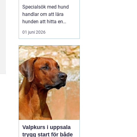
verktyg
Specialsök med hund
handlar om att lära
hunden att hitta en
specifik doft, till exempel
01 juni 2026
narkotika, vägglöss,
sprängämnen eller andra
ämnen som människor
har svårt att upptäcka
själva. Genom
strukturerad träning kan
både arbets- och
sällskapshundar ut...
Valpkurs i uppsala
trygg start för både