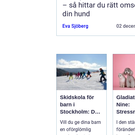
– så hittar du rätt oms
din hund
Eva Sjöberg
02 dece
Skidskola för
Gladiat
barn i
Nine:
Stockholm: Den
Stress
perfekta platsen
de och
Vill du ge dina barn
I den stä
för små blivande
ånges
en oförglömlig
föränder
skidåkare
e hund