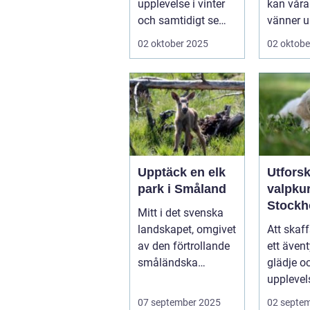
upplevelse i vinter
kan våra
och samtidigt se
vänner up
dem utvecklas
02 oktober 2025
02 oktobe
p&a...
Upptäck en elk
Utfors
park i Småland
valpkur
Stockh
Mitt i det svenska
en lyck
landskapet, omgivet
Att skaff
välanp
av den förtrollande
ett ävent
valp
småländska
glädje o
naturen, finne...
upplevel
st&aum..
07 september 2025
02 septe