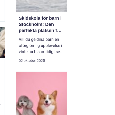
Skidskola för barn i
Stockholm: Den
perfekta platsen för
små blivande
Vill du ge dina barn en
skidåkare
oförglömlig upplevelse i
vinter och samtidigt se
dem utvecklas på
02 oktober 2025
skidor? Då är en
skidskola för barn i
Stockholm en utmärkt
början! Stockholm
erbjuder många
möjligheter f&o...
e
.