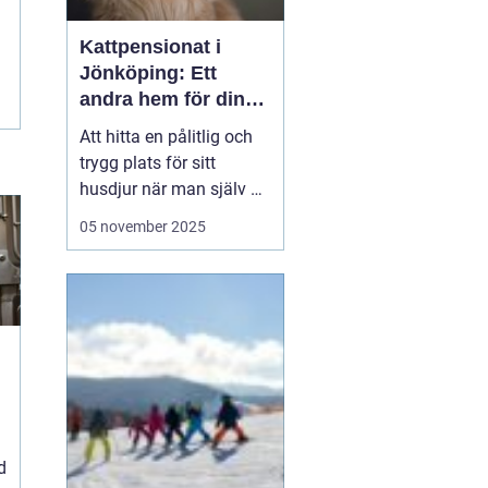
Kattpensionat i
Jönköping: Ett
andra hem för din
katt
Att hitta en pålitlig och
trygg plats för sitt
husdjur när man själv är
på resande fot kan
05 november 2025
ibland kännas som en
utmaning. För kattägare
i Jönköping kan
lösningen vara att lämna
katten...
d