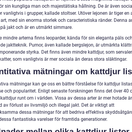
ör sin kungliga man och majestätiska hållning. De är även socia
r vanligtvis i grupper, kallade stoltser. Utöver lejonen är tiger e
art, med sin enorma storlek och caracteristiska ränder. Denna ar
g på jakt och är en utmärkt simmare.
e mindre arterna finns leoparder, kända för sin eleganta päls oc
e jaktteknik. Pumor, även kallade bergslejon, är utmärkta klätt
imponerande styrka. Det finns även mindre kattdjur, som servale
atter, som vanligtvis är mer sociala än deras stora släktingar.
titativa mätningar om kattdjur lis
tiva mätningar kan ge oss en bättre förståelse för kattdjur lista
e och popularitet. Enligt senaste forskningen finns det över 40 o
 kattdjur runt om i världen. Vissa av dessa arter är mer hotade 
 av förlust av livsmiljö och illegal jakt. Det är viktigt att
samma dessa mätningar för att bedriva effektiva skyddsåtgär
dessa fantastiska varelser för framtida generationer.
lnader mellan olika kattdjur listor