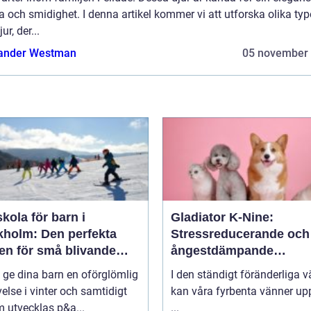
a och smidighet. I denna artikel kommer vi att utforska olika typ
ur, der...
ander Westman
05 november
kola för barn i
Gladiator K-Nine:
kholm: Den perfekta
Stressreducerande och
en för små blivande
ångestdämpande
åkare
hundhalsband
u ge dina barn en oförglömlig
I den ständigt föränderliga v
else i vinter och samtidigt
kan våra fyrbenta vänner up
 utvecklas p&a...
...