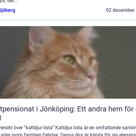
ur, der...
Sjöberg
02 december
tpensionat i Jönköping: Ett andra hem för 
t
ersikt över ”kattdjur lista” Kattdjur lista är en omfattande samli
 arter inom familjen Felidae. Dessa djur är kända för sin elegans