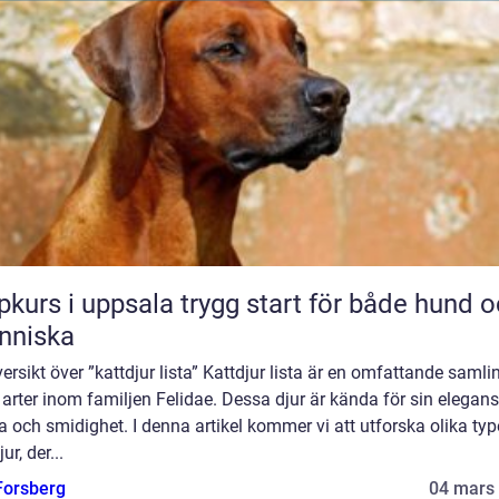
 i uppsala trygg start för både hund och
nniska
ersikt över ”kattdjur lista” Kattdjur lista är en omfattande samli
 arter inom familjen Felidae. Dessa djur är kända för sin elegans
a och smidighet. I denna artikel kommer vi att utforska olika typ
ur, der...
 Forsberg
04 mars