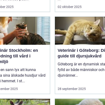
ober 2025
02 oktober 2025
rinär Stockholm: en
Veterinär i Göteborg: D
dning till vård i
guide till djursjukvård
iljö
Göteborg är en dynamisk sta
 en sann lyx att kunna
fylld av både människor och
a sina älskade husdjur vård
djurvänner...
i hemmet. I st...
tember 2025
28 september 2025