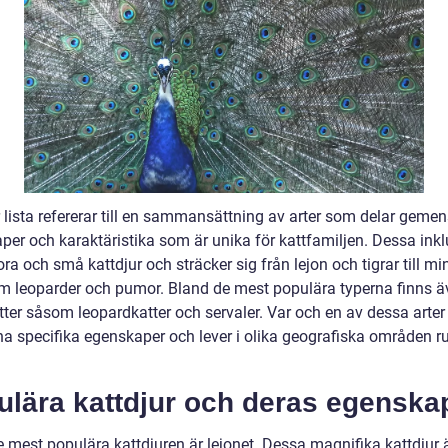
r lista refererar till en sammansättning av arter som delar ge
per och karaktäristika som är unika för kattfamiljen. Dessa inkl
ra och små kattdjur och sträcker sig från lejon och tigrar till mi
om leoparder och pumor. Bland de mest populära typerna finns 
tter såsom leopardkatter och servaler. Var och en av dessa arter
na specifika egenskaper och lever i olika geografiska områden r
ulära kattdjur och deras egenska
e mest populära kattdjuren är lejonet. Dessa magnifika kattdjur 