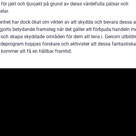
för jakt och tjuvjakt på grund av deras värdefulla pälsar och
elar.
nhet har dock ökat om vikten av att skydda och bevara dessa ar
 gjorts betydande framsteg när det gäller att förbjuda handeln m
r och skapa skyddade områden för dem att leva i. Genom utbild
deprogram hoppas forskare och aktivister att dessa fantastiska
 kommer att få en hållbar framtid.