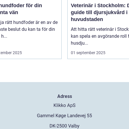
hundfoder för din
Veterinär i Stockholm: 
enta vän
guide till djursjukvård i
huvudstaden
lja rätt hundfoder är en av de
aste beslut du kan ta för din
Att hitta rätt veterinär i Sto
h...
kan spela en avgörande roll f
husdju...
tember 2025
01 september 2025
Adress