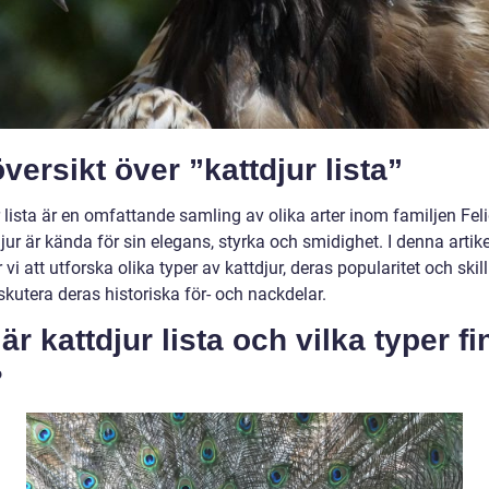
versikt över ”kattdjur lista”
 lista är en omfattande samling av olika arter inom familjen Fel
ur är kända för sin elegans, styrka och smidighet. I denna artike
i att utforska olika typer av kattdjur, deras popularitet och skil
kutera deras historiska för- och nackdelar.
är kattdjur lista och vilka typer f
?