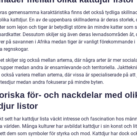
eras gemensamma karaktäristika finns det också tydliga skillna
lika kattdjur. En av de uppenbara skillnaderna är deras storlek, 
ter som lejon och tiger är betydligt större än mindre katter som s
pardkatter. Dessutom skiljer sig även deras levnadsområden åt, 
ever på savannen i Afrika medan tiger är vanligt förekommande i
ka regnskogar.
t skiljer sig också mellan arterna, där några arter är mer social
 grupper medan andra är ensamlevande och territoriella. Jakttekn
 också variera mellan arterna, där vissa är specialiserade på att
ytesdjur medan andra fokuserar på mindre byten.
oriska för- och nackdelar med oli
djur listor
kt sett har kattdjur lista väckt intresse och fascination hos män
a världen. Många kulturer har avbildat kattdjur i sin konst och lit
ett dem som symboler för styrka och mod. Kattdjur har dock ock