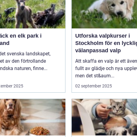
ck en elk park i
Utforska valpkurser i
and
Stockholm för en lyckli
välanpassad valp
 det svenska landskapet,
t av den förtrollande
Att skaffa en valp är ett även
dska naturen, finne...
fullt av glädje och nya upplev
men det st&aum...
tember 2025
02 september 2025