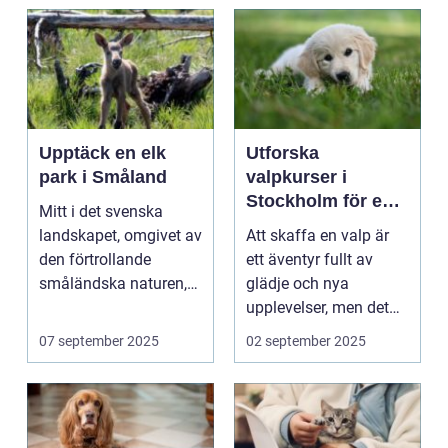
Upptäck en elk
Utforska
park i Småland
valpkurser i
Stockholm för en
Mitt i det svenska
lycklig och
landskapet, omgivet av
Att skaffa en valp är
välanpassad valp
den förtrollande
ett äventyr fullt av
småländska naturen,
glädje och nya
finne...
upplevelser, men det
st&aum...
07 september 2025
02 september 2025