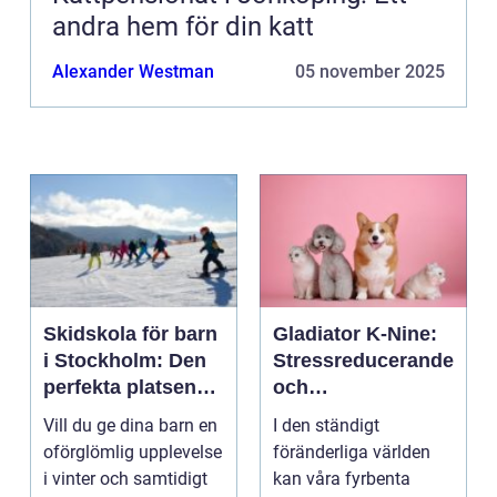
andra hem för din katt
Alexander Westman
05 november 2025
Skidskola för barn
Gladiator K-Nine:
i Stockholm: Den
Stressreducerande
perfekta platsen
och
för små blivande
ångestdämpande
Vill du ge dina barn en
I den ständigt
skidåkare
hundhalsband
oförglömlig upplevelse
föränderliga världen
i vinter och samtidigt
kan våra fyrbenta