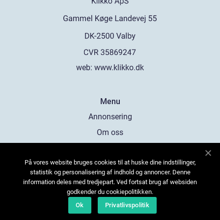
web:
www.klikko.dk
Menu
Annonsering
Om oss
Cookies
På vores website bruges cookies til at huske dine indstillinger,
Kontakta oss
statistik og personalisering af indhold og annoncer. Denne
Sitemap
information deles med tredjepart. Ved fortsat brug af websiden
godkender du cookiepolitikken.
Ok
Privatlivspolitik