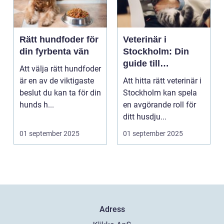
Rätt hundfoder för
Veterinär i
din fyrbenta vän
Stockholm: Din
guide till
Att välja rätt hundfoder
djursjukvård i
är en av de viktigaste
Att hitta rätt veterinär i
huvudstaden
beslut du kan ta för din
Stockholm kan spela
hunds h...
en avgörande roll för
ditt husdju...
01 september 2025
01 september 2025
Adress