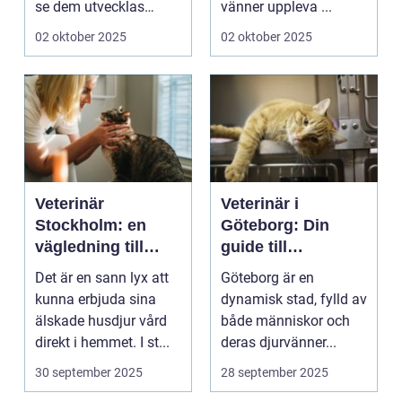
se dem utvecklas
vänner uppleva ...
p&a...
02 oktober 2025
02 oktober 2025
Veterinär
Veterinär i
Stockholm: en
Göteborg: Din
vägledning till
guide till
vård i hemmiljö
djursjukvård
Det är en sann lyx att
Göteborg är en
kunna erbjuda sina
dynamisk stad, fylld av
älskade husdjur vård
både människor och
direkt i hemmet. I st...
deras djurvänner...
30 september 2025
28 september 2025