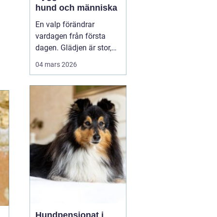
hund och människa
En valp förändrar
vardagen från första
dagen. Glädjen är stor,
men många upptäcker
04 mars 2026
snabbt hur krävande det
är att forma en trygg,
följsam och social hund.
En genomtänkt
valpkurs
upsala
ger både valp
och äga...
Hundpensionat i