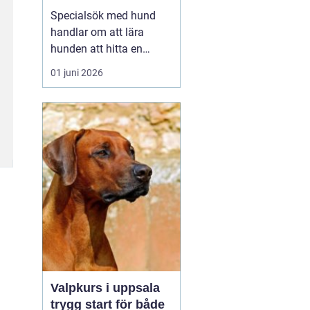
verktyg
Specialsök med hund
handlar om att lära
hunden att hitta en
specifik doft, till exempel
01 juni 2026
narkotika, vägglöss,
sprängämnen eller andra
ämnen som människor
har svårt att upptäcka
själva. Genom
strukturerad träning kan
både arbets- och
sällskapshundar ut...
Valpkurs i uppsala
trygg start för både