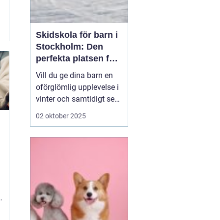
Skidskola för barn i
Stockholm: Den
perfekta platsen för
små blivande
Vill du ge dina barn en
skidåkare
oförglömlig upplevelse i
vinter och samtidigt se
dem utvecklas på
02 oktober 2025
skidor? Då är en
skidskola för barn i
Stockholm en utmärkt
början! Stockholm
erbjuder många
möjligheter f&o...
e
.