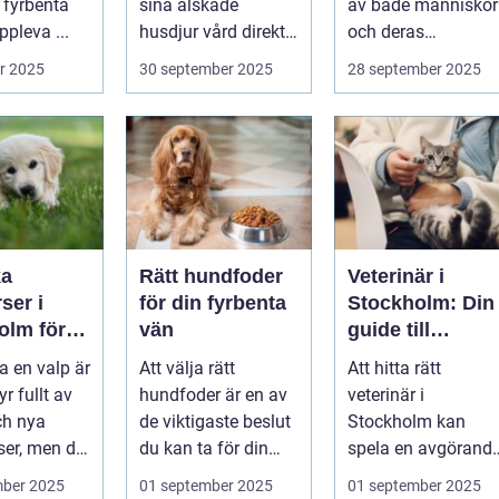
 fyrbenta
sina älskade
av både människor
pleva ...
husdjur vård direkt i
och deras
hemmet. I st...
djurvänner...
r 2025
30 september 2025
28 september 2025
ka
Rätt hundfoder
Veterinär i
ser i
för din fyrbenta
Stockholm: Din
olm för
vän
guide till
lig och
djursjukvård i
a en valp är
Att välja rätt
Att hitta rätt
assad
huvudstaden
yr fullt av
hundfoder är en av
veterinär i
ch nya
de viktigaste beslut
Stockholm kan
ser, men det
du kan ta för din
spela en avgörand
.
hunds h...
roll för ditt husdju..
mber 2025
01 september 2025
01 september 2025