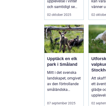
upplevelse i vinter
kan våra
och samtidigt se
vänner up
dem utvecklas
02 oktober 2025
02 oktobe
p&a...
Upptäck en elk
Utfors
park i Småland
valpkur
Stockh
Mitt i det svenska
en lyck
landskapet, omgivet
Att skaff
välanp
av den förtrollande
ett ävent
valp
småländska
glädje o
naturen, finne...
upplevel
st&aum..
07 september 2025
02 septe