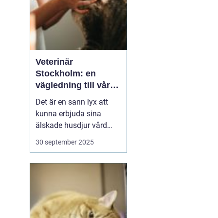
Veterinär
Stockholm: en
vägledning till vård i
hemmiljö
Det är en sann lyx att
kunna erbjuda sina
älskade husdjur vård
direkt i hemmet. I
30 september 2025
storstaden, där tiden
ofta är knapp och
avstånden långa, blir
hembesök av en
professionell veterinär
en högst v&aum...