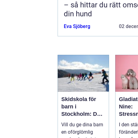
– så hittar du rätt oms
din hund
Eva Sjöberg
02 dece
Skidskola för
Gladiat
barn i
Nine:
Stockholm: Den
Stress
perfekta platsen
de och
Vill du ge dina barn
I den stä
för små blivande
ånges
en oförglömlig
föränder
skidåkare
e hund