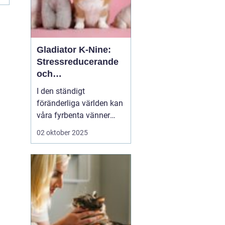
Gladiator K-Nine:
Stressreducerande
och
ångestdämpande
I den ständigt
hundhalsband
föränderliga världen kan
våra fyrbenta vänner
uppleva att livet blir
02 oktober 2025
överväldigande. Stress
och ångest är inte bara
mänskliga problem;
många hundägare kan
intyga att d...