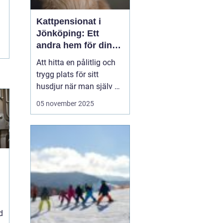
Kattpensionat i
Jönköping: Ett
andra hem för din
katt
Att hitta en pålitlig och
trygg plats för sitt
husdjur när man själv är
på resande fot kan
05 november 2025
ibland kännas som en
utmaning. För kattägare
i Jönköping kan
lösningen vara att lämna
katten...
d