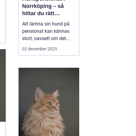
Norrköping – så
hittar du rätt
omsorg för din hund
Att lämna sin hund på
pensionat kan kännas
stort, oavsett om det
gäller en hel semester
02 december 2025
eller bara en helg.
Många hundägare i och
runt Norrköping letar
efter en trygg, lugn och
personlig plats där
hunden blir...