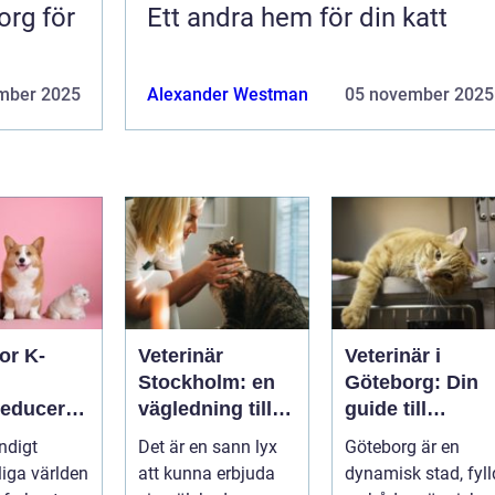
org för
Ett andra hem för din katt
mber 2025
Alexander Westman
05 november 2025
or K-
Veterinär
Veterinär i
Stockholm: en
Göteborg: Din
reduceran
vägledning till
guide till
vård i hemmiljö
djursjukvård
ndigt
Det är en sann lyx
Göteborg är en
tdämpand
liga världen
att kunna erbjuda
dynamisk stad, fyll
halsband