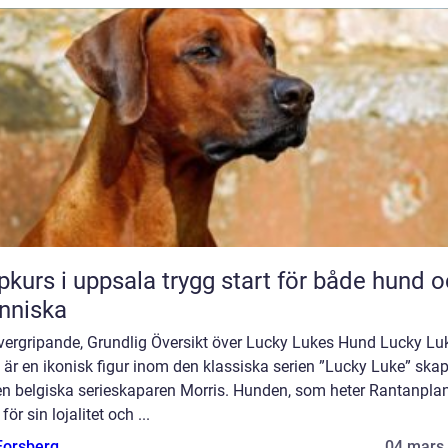
 i uppsala trygg start för både hund och
nniska
vergripande, Grundlig Översikt över Lucky Lukes Hund Lucky Lu
är en ikonisk figur inom den klassiska serien ”Lucky Luke” ska
en belgiska serieskaparen Morris. Hunden, som heter Rantanplan
för sin lojalitet och ...
 Forsberg
04 mars