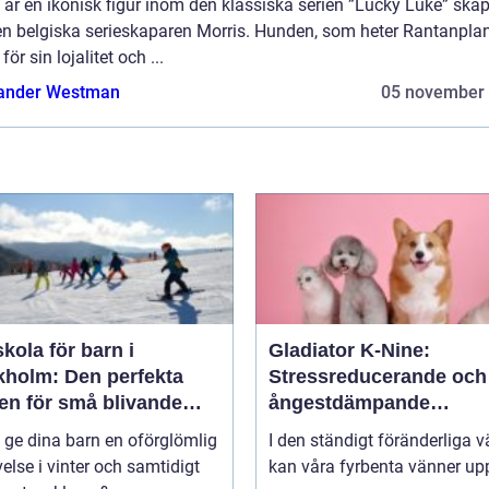
är en ikonisk figur inom den klassiska serien ”Lucky Luke” ska
en belgiska serieskaparen Morris. Hunden, som heter Rantanplan
för sin lojalitet och ...
ander Westman
05 november
kola för barn i
Gladiator K-Nine:
kholm: Den perfekta
Stressreducerande och
en för små blivande
ångestdämpande
åkare
hundhalsband
u ge dina barn en oförglömlig
I den ständigt föränderliga v
else i vinter och samtidigt
kan våra fyrbenta vänner up