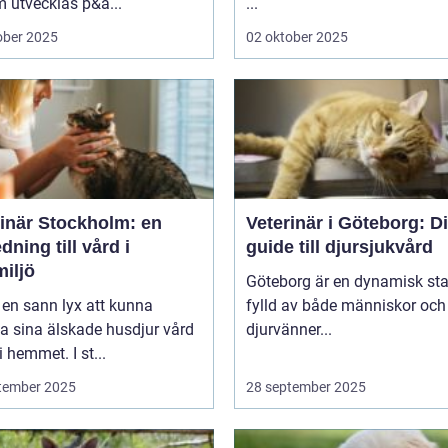
 utvecklas p&a...
...
ober 2025
02 oktober 2025
rinär Stockholm: en
Veterinär i Göteborg: D
dning till vård i
guide till djursjukvård
iljö
Göteborg är en dynamisk sta
 en sann lyx att kunna
fylld av både människor och
a sina älskade husdjur vård
djurvänner...
i hemmet. I st...
tember 2025
28 september 2025