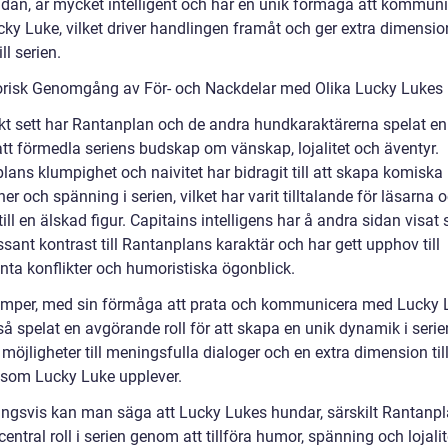
idan, är mycket intelligent och har en unik förmåga att kommun
ky Luke, vilket driver handlingen framåt och ger extra dimensio
ll serien.
orisk Genomgång av För- och Nackdelar med Olika Lucky Lukes
skt sett har Rantanplan och de andra hundkaraktärerna spelat en 
 att förmedla seriens budskap om vänskap, lojalitet och äventyr.
lans klumpighet och naivitet har bidragit till att skapa komiska
ner och spänning i serien, vilket har varit tilltalande för läsarna o
ll en älskad figur. Capitains intelligens har å andra sidan visat 
ssant kontrast till Rantanplans karaktär och har gett upphov till
anta konflikter och humoristiska ögonblick.
umper, med sin förmåga att prata och kommunicera med Lucky 
å spelat en avgörande roll för att skapa en unik dynamik i serie
 möjligheter till meningsfulla dialoger och en extra dimension til
 som Lucky Luke upplever.
ingsvis kan man säga att Lucky Lukes hundar, särskilt Rantanpl
central roll i serien genom att tillföra humor, spänning och lojalite