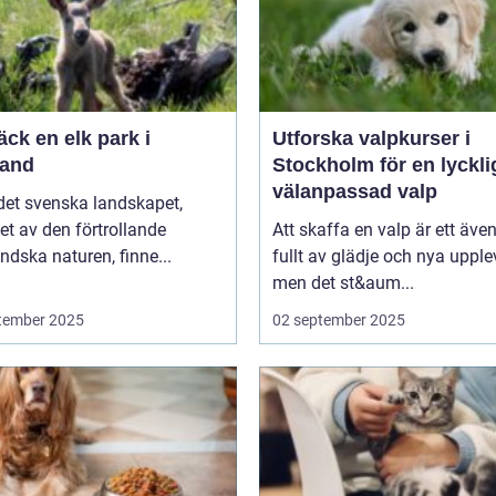
ck en elk park i
Utforska valpkurser i
and
Stockholm för en lyckli
välanpassad valp
 det svenska landskapet,
t av den förtrollande
Att skaffa en valp är ett även
dska naturen, finne...
fullt av glädje och nya upplev
men det st&aum...
tember 2025
02 september 2025