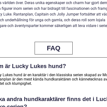
s världen över. Deras unika egenskaper och charm har gjort dem 
 figurer inom serien och har bidragit till fascinationen och fra
ky Luke. Rantanplan, Capitain och Jolly Jumper fortsätter att vä
och underhållning för unga och gamla, och deras roll som lojala
gare och äventyrsparter kommer säkerligen att leva vidare i seri
FAQ
m är Lucky Lukes hund?
y Lukes hund är en karaktär i den klassiska serien skapad av Mo
anplan är den mest kända hundkaraktären och kännetecknas av
itet och klumpighet.
ka andra hundkaraktärer finns det i Luc
ke-serien?