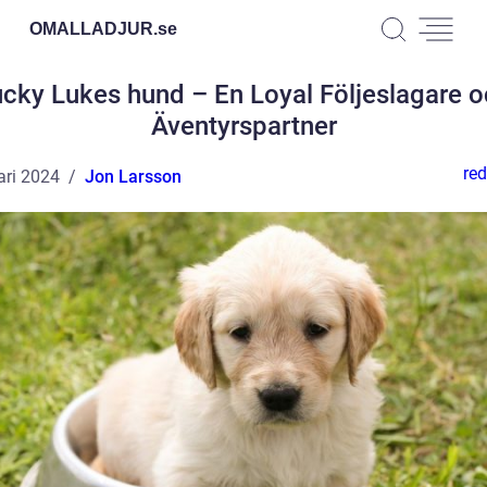
OMALLADJUR.
se
cky Lukes hund – En Loyal Följeslagare 
Äventyrspartner
red
ari 2024
Jon Larsson