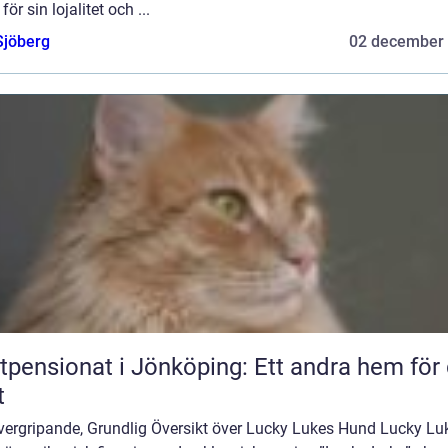
för sin lojalitet och ...
Sjöberg
02 december
tpensionat i Jönköping: Ett andra hem för 
t
vergripande, Grundlig Översikt över Lucky Lukes Hund Lucky Lu