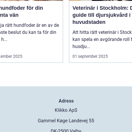
hundfoder för din
Veterinär i Stockholm: 
enta vän
guide till djursjukvård i
huvudstaden
lja rätt hundfoder är en av de
aste beslut du kan ta för din
Att hitta rätt veterinär i Sto
h...
kan spela en avgörande roll f
husdju...
tember 2025
01 september 2025
Adress