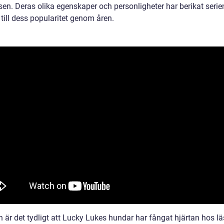
sen. Deras olika egenskaper och personligheter har berikat serie
 till dess popularitet genom åren.
n är det tydligt att Lucky Lukes hundar har fångat hjärtan hos l