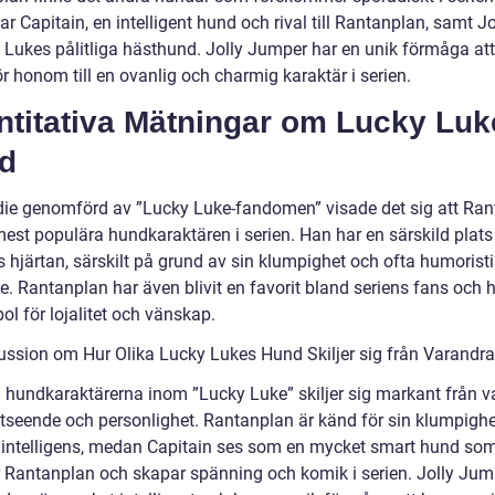
ar Capitain, en intelligent hund och rival till Rantanplan, samt Jo
 Lukes pålitliga hästhund. Jolly Jumper har en unik förmåga att
ör honom till en ovanlig och charmig karaktär i serien.
ntitativa Mätningar om Lucky Luk
d
udie genomförd av ”Lucky Luke-fandomen” visade det sig att Ra
est populära hundkaraktären i serien. Han har en särskild plats 
s hjärtan, särskilt på grund av sin klumpighet och ofta humorist
. Rantanplan har även blivit en favorit bland seriens fans och ha
l för lojalitet och vänskap.
ussion om Hur Olika Lucky Lukes Hund Skiljer sig från Varandra
a hundkaraktärerna inom ”Lucky Luke” skiljer sig markant från 
utseende och personlighet. Rantanplan är känd för sin klumpigh
å intelligens, medan Capitain ses som en mycket smart hund som
ar Rantanplan och skapar spänning och komik i serien. Jolly Jum