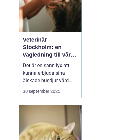
Veterinär
Stockholm: en
vägledning till vård i
hemmiljö
Det är en sann lyx att
kunna erbjuda sina
älskade husdjur vård
direkt i hemmet. I
30 september 2025
storstaden, där tiden
ofta är knapp och
avstånden långa, blir
hembesök av en
professionell veterinär
en högst v&aum...