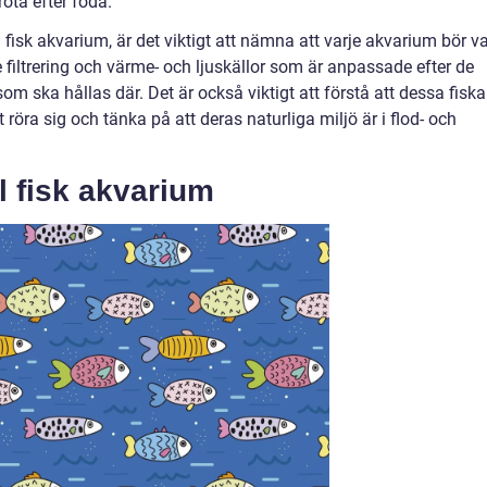
rota efter föda.
 fisk akvarium, är det viktigt att nämna att varje akvarium bör v
 filtrering och värme- och ljuskällor som är anpassade efter de
m ska hållas där. Det är också viktigt att förstå att dessa fiska
t röra sig och tänka på att deras naturliga miljö är i flod- och
l fisk akvarium