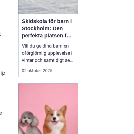
Skidskola för barn i
Stockholm: Den
t
perfekta platsen för
små blivande
Vill du ge dina barn en
skidåkare
oförglömlig upplevelse i
vinter och samtidigt se
dem utvecklas på
02 oktober 2025
lja
skidor? Då är en
skidskola för barn i
Stockholm en utmärkt
början! Stockholm
erbjuder många
möjligheter f&o...
e