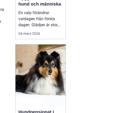
hund och människa
ara
En valp förändrar
vardagen från första
r
dagen. Glädjen är stor,
men många upptäcker
04 mars 2026
snabbt hur krävande det
är att forma en trygg,
följsam och social hund.
En genomtänkt
valpkurs
upsala
ger både valp
och äga...
Hundpensionat i