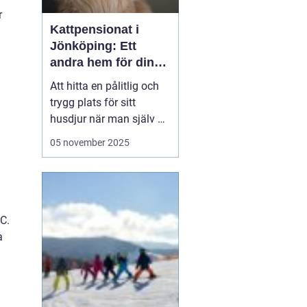
r
Kattpensionat i
Jönköping: Ett
andra hem för din
katt
Att hitta en pålitlig och
trygg plats för sitt
husdjur när man själv är
på resande fot kan
05 november 2025
ibland kännas som en
utmaning. För kattägare
i Jönköping kan
lösningen vara att lämna
katten...
C.
a