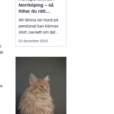
Norrköping – så
hittar du rätt
omsorg för din hund
Att lämna sin hund på
pensionat kan kännas
stort, oavsett om det
gäller en hel semester
02 december 2025
eller bara en helg.
r
Många hundägare i och
är
runt Norrköping letar
efter en trygg, lugn och
personlig plats där
hunden blir...
re