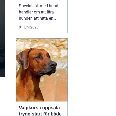
verktyg
Specialsök med hund
handlar om att lära
hunden att hitta en
specifik doft, till exempel
01 juni 2026
narkotika, vägglöss,
sprängämnen eller andra
ämnen som människor
har svårt att upptäcka
själva. Genom
strukturerad träning kan
både arbets- och
sällskapshundar ut...
Valpkurs i uppsala
m
trygg start för både