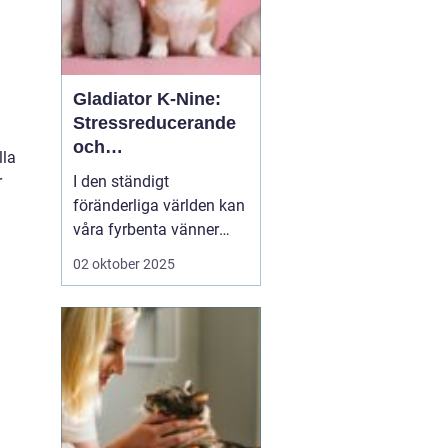
Gladiator K-Nine:
Stressreducerande
och
lla
ångestdämpande
r
I den ständigt
hundhalsband
föränderliga världen kan
våra fyrbenta vänner
uppleva att livet blir
02 oktober 2025
överväldigande. Stress
och ångest är inte bara
mänskliga problem;
många hundägare kan
intyga att d...