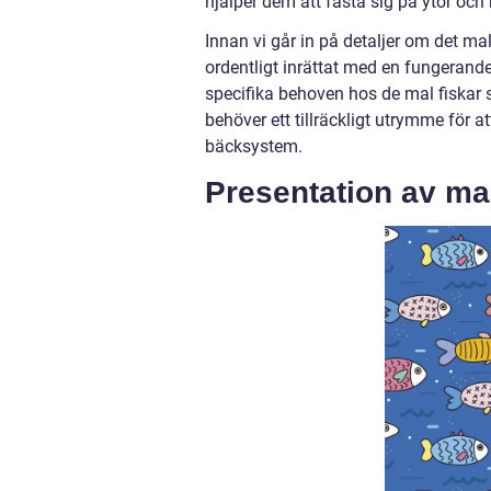
hjälper dem att fästa sig på ytor och 
Innan vi går in på detaljer om det mal
ordentligt inrättat med en fungerande
specifika behoven hos de mal fiskar so
behöver ett tillräckligt utrymme för at
bäcksystem.
Presentation av ma