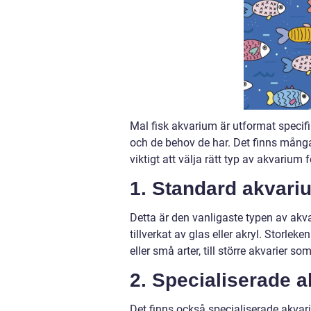
Mal fisk akvarium är utformat specifi
och de behov de har. Det finns många
viktigt att välja rätt typ av akvarium 
1. Standard akvari
Detta är den vanligaste typen av akva
tillverkat av glas eller akryl. Storle
eller små arter, till större akvarier s
2. Specialiserade a
Det finns också specialiserade akvari