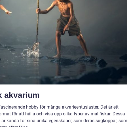
sk akvarium
fascinerande hobby för många akvarieentusiaster. Det är ett
mat för att hålla och visa upp olika typer av mal fiskar. Dessa
och är kända för sina unika egenskaper, som deras sugkoppar, so