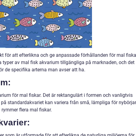
kt för att efterlikna och ge anpassade förhållanden för mal fiska
 typer av mal fisk akvarium tillgängliga på marknaden, och det 
för de specifika arterna man avser att ha.
um:
rium för mal fiskar. Det är rektangulärt i formen och vanligtvis
ken på standardakvariet kan variera från små, lämpliga för nybörja
om rymmer flera mal fiskar.
kvarier:
er som är utformade för att efterlikna de naturliga miljöerna för