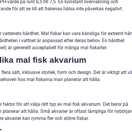
 PH-värde på runt 6,5 till 7,5. En konstant övervakning och
de för att se till att fiskenas hälsa inte påverkas negativt.
r vattenets hårdhet. Mal fiskar kan vara känsliga för extremt hår
tt hårdheten i vattnet är anpassad efter deras behov. En hårdhet
t) är generellt acceptabelt för många mal fiskarter.
lika mal fisk akvarium
flera sätt, inklusive storlek, form och design. Det är viktigt att vä
 behoven hos mal fiskarna man planerar att hålla.
faktor för att välja rätt typ av mal fisk akvarium. Det beror på
 planerar att hålla. Små akvarier är oftast lämpliga för nybörjar
re akvarier kan rymma fler och större fiskar.
: