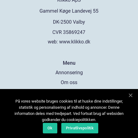
web:
www.klikko.dk
Menu
Annonsering
Om oss
Cookies
På vores website bruges cookies til at huske dine indstillinger,
Kontakta oss
statistik og personalisering af indhold og annoncer. Denne
Sitemap
information deles med tredjepart. Ved fortsat brug af websiden
godkender du cookiepolitikken.
Ok
Privatlivspolitik