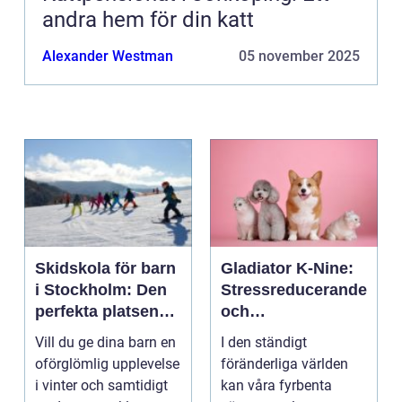
andra hem för din katt
Alexander Westman
05 november 2025
Skidskola för barn
Gladiator K-Nine:
i Stockholm: Den
Stressreducerande
perfekta platsen
och
för små blivande
ångestdämpande
Vill du ge dina barn en
I den ständigt
skidåkare
hundhalsband
oförglömlig upplevelse
föränderliga världen
i vinter och samtidigt
kan våra fyrbenta