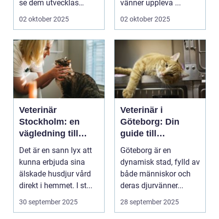
se dem utvecklas
vänner uppleva ...
p&a...
02 oktober 2025
02 oktober 2025
Veterinär
Veterinär i
Stockholm: en
Göteborg: Din
vägledning till
guide till
vård i hemmiljö
djursjukvård
Det är en sann lyx att
Göteborg är en
kunna erbjuda sina
dynamisk stad, fylld av
älskade husdjur vård
både människor och
direkt i hemmet. I st...
deras djurvänner...
30 september 2025
28 september 2025