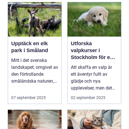
Upptäck en elk
Utforska
park i Småland
valpkurser i
Stockholm för en
Mitt i det svenska
lycklig och
landskapet, omgivet av
Att skaffa en valp är
välanpassad valp
den förtrollande
ett äventyr fullt av
småländska naturen,
glädje och nya
finne...
upplevelser, men det
st&aum...
07 september 2025
02 september 2025