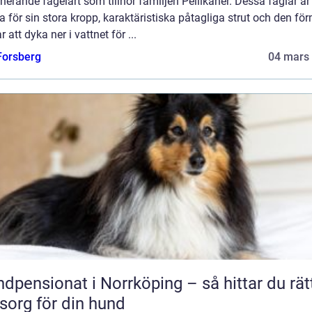
erande fågelart som tillhör familjen Pellikaner. Dessa fåglar är
 för sin stora kropp, karaktäristiska påtagliga strut och den f
r att dyka ner i vattnet för ...
 Forsberg
04 mars
dpensionat i Norrköping – så hittar du rät
org för din hund