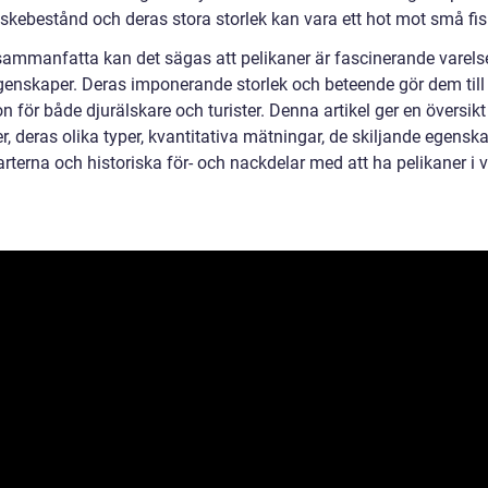
iskebestånd och deras stora storlek kan vara ett hot mot små fis
 sammanfatta kan det sägas att pelikaner är fascinerande varel
genskaper. Deras imponerande storlek och beteende gör dem till
on för både djurälskare och turister. Denna artikel ger en översikt
r, deras olika typer, kvantitativa mätningar, de skiljande egensk
rterna och historiska för- och nackdelar med att ha pelikaner i 