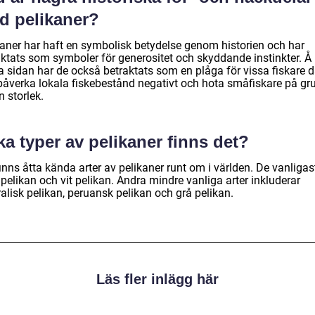
d pelikaner?
kaner har haft en symbolisk betydelse genom historien och har
aktats som symboler för generositet och skyddande instinkter. Å
a sidan har de också betraktats som en plåga för vissa fiskare 
påverka lokala fiskebestånd negativt och hota småfiskare på gr
n storlek.
ka typer av pelikaner finns det?
inns åtta kända arter av pelikaner runt om i världen. De vanligas
pelikan och vit pelikan. Andra mindre vanliga arter inkluderar
alisk pelikan, peruansk pelikan och grå pelikan.
Läs fler inlägg här