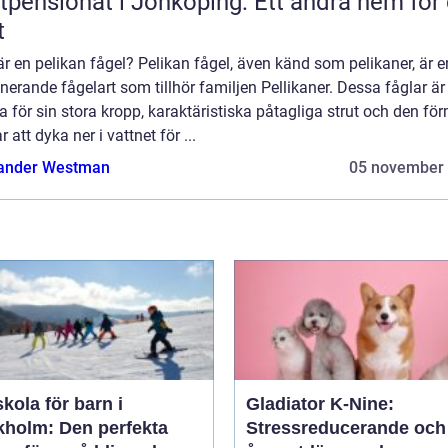
tpensionat i Jönköping: Ett andra hem för 
t
r en pelikan fågel? Pelikan fågel, även känd som pelikaner, är e
erande fågelart som tillhör familjen Pellikaner. Dessa fåglar är
 för sin stora kropp, karaktäristiska påtagliga strut och den f
r att dyka ner i vattnet för ...
ander Westman
05 november
kola för barn i
Gladiator K-Nine:
kholm: Den perfekta
Stressreducerande och