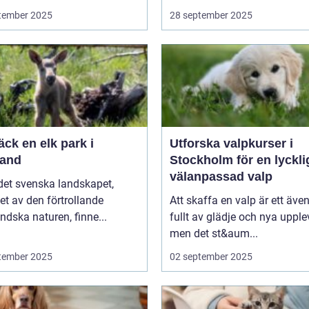
tember 2025
28 september 2025
ck en elk park i
Utforska valpkurser i
and
Stockholm för en lyckli
välanpassad valp
 det svenska landskapet,
t av den förtrollande
Att skaffa en valp är ett även
dska naturen, finne...
fullt av glädje och nya upplev
men det st&aum...
tember 2025
02 september 2025