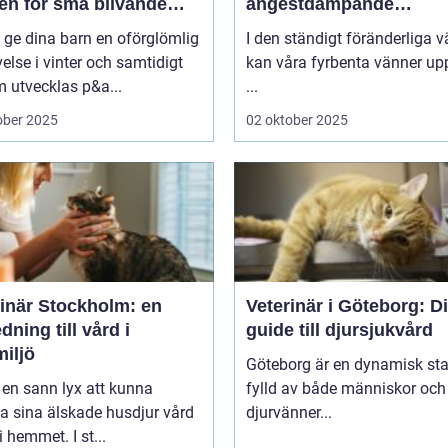
en för små blivande
ångestdämpande
åkare
hundhalsband
u ge dina barn en oförglömlig
I den ständigt föränderliga v
else i vinter och samtidigt
kan våra fyrbenta vänner up
 utvecklas p&a...
...
ober 2025
02 oktober 2025
rinär Stockholm: en
Veterinär i Göteborg: D
dning till vård i
guide till djursjukvård
iljö
Göteborg är en dynamisk sta
 en sann lyx att kunna
fylld av både människor och
a sina älskade husdjur vård
djurvänner...
i hemmet. I st...