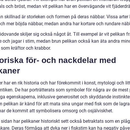
als och bröst, medan vit pelikan har en övervägande vit fjäderdrä
n skillnad är storleken och formen på deras näbbar. Vissa arter 
och mer böjda näbbar, medan andra har kortare och rundare näb
dovande skiljer sig också något åt. Till exempel är vit pelikan f
re och jagar i stim, medan brun pelikan också kan äta andra min
r som kräftor och krabbor.
oriska för- och nackdelar med
kaner
r har en rik historia och har förekommit i konst, mytologi och lit
ntiken. De har porträtterats som symboler för några av de mest 
ga egenskaperna, inklusive generositet och skyddande instinkter
m pelikan är känd för att mata sina ungar med fisk som de lagrar
 har de kommit att symbolisera omsorg och osjälviskhet.
sidan har pelikaner historiskt sett också betraktats som en plåg
iskare. Deras förmåga att dyka ner i fiskstim kan ha negativ påv