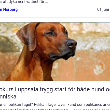
r att dyka ner i vattnet för ...
n Norberg
01 juni
 i uppsala trygg start för både hund och
nniska
r en pelikan fågel? Pelikan fågel, även känd som pelikaner, är e