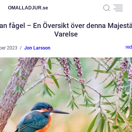
OMALLADJUR.
se
an fågel – En Översikt över denna Majest
Varelse
red
ber 2023
Jon Larsson