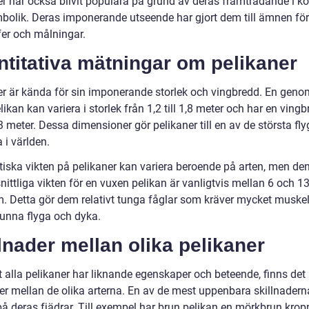
er har också blivit populära på grund av deras framträdande i k
bolik. Deras imponerande utseende har gjort dem till ämnen för
fer och målningar.
titativa mätningar om pelikaner
er är kända för sin imponerande storlek och vingbredd. En genom
likan kan variera i storlek från 1,2 till 1,8 meter och har en ving
 3 meter. Dessa dimensioner gör pelikaner till en av de största fl
 i världen.
tiska vikten på pelikaner kan variera beroende på arten, men de
ittliga vikten för en vuxen pelikan är vanligtvis mellan 6 och 1
m. Detta gör dem relativt tunga fåglar som kräver mycket muske
kunna flyga och dyka.
lnader mellan olika pelikaner
t alla pelikaner har liknande egenskaper och beteende, finns det
der mellan de olika arterna. En av de mest uppenbara skillnadern
på deras fjädrar. Till exempel har brun pelikan en mörkbrun kro