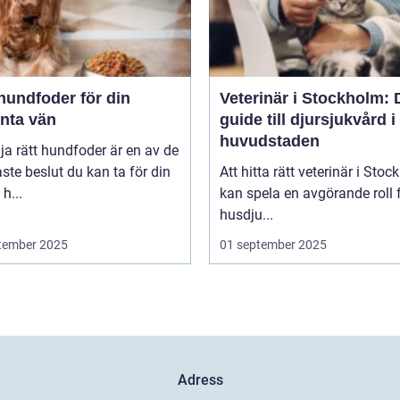
hundfoder för din
Veterinär i Stockholm: 
enta vän
guide till djursjukvård i
huvudstaden
lja rätt hundfoder är en av de
aste beslut du kan ta för din
Att hitta rätt veterinär i Sto
h...
kan spela en avgörande roll f
husdju...
tember 2025
01 september 2025
Adress