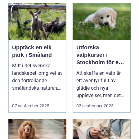
Upptäck en elk
Utforska
park i Småland
valpkurser i
Stockholm för en
Mitt i det svenska
lycklig och
landskapet, omgivet av
Att skaffa en valp är
välanpassad valp
den förtrollande
ett äventyr fullt av
småländska naturen,
glädje och nya
finne...
upplevelser, men det
st&aum...
07 september 2025
02 september 2025