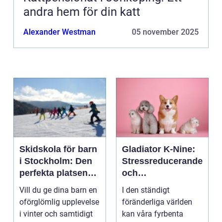
andra hem för din katt
Alexander Westman
05 november 2025
Skidskola för barn
Gladiator K-Nine:
i Stockholm: Den
Stressreducerande
perfekta platsen
och
för små blivande
ångestdämpande
Vill du ge dina barn en
I den ständigt
skidåkare
hundhalsband
oförglömlig upplevelse
föränderliga världen
i vinter och samtidigt
kan våra fyrbenta