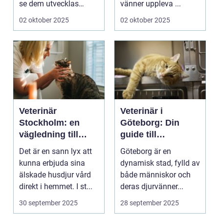
se dem utvecklas
vänner uppleva ...
p&a...
02 oktober 2025
02 oktober 2025
Veterinär
Veterinär i
Stockholm: en
Göteborg: Din
vägledning till
guide till
vård i hemmiljö
djursjukvård
Det är en sann lyx att
Göteborg är en
kunna erbjuda sina
dynamisk stad, fylld av
älskade husdjur vård
både människor och
direkt i hemmet. I st...
deras djurvänner...
30 september 2025
28 september 2025