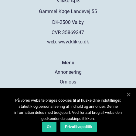
web:
www.klikko.dk
Menu
Annonsering
Om oss
Cookies
På vores website bruges cookies til at huske dine indstillinger,
Kontakta oss
statistik og personalisering af indhold og annoncer. Denne
Sitemap
information deles med tredjepart. Ved fortsat brug af websiden
godkender du cookiepolitikken.
Ok
Privatlivspolitik