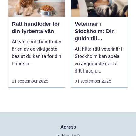
Rätt hundfoder för
Veterinär i
din fyrbenta vän
Stockholm: Din
guide till
Att välja rätt hundfoder
djursjukvård i
är en av de viktigaste
Att hitta rätt veterinär i
huvudstaden
beslut du kan ta för din
Stockholm kan spela
hunds h...
en avgörande roll för
ditt husdju...
01 september 2025
01 september 2025
Adress