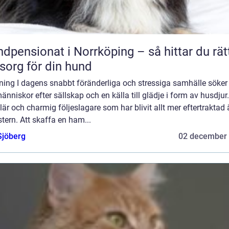
dpensionat i Norrköping – så hittar du rät
org för din hund
ning I dagens snabbt föränderliga och stressiga samhälle söker 
människor efter sällskap och en källa till glädje i form av husdjur
är och charmig följeslagare som har blivit allt mer eftertraktad 
ern. Att skaffa en ham...
Sjöberg
02 december