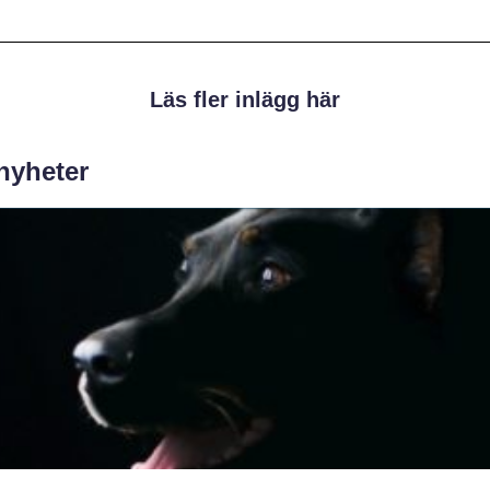
Läs fler inlägg här
 nyheter