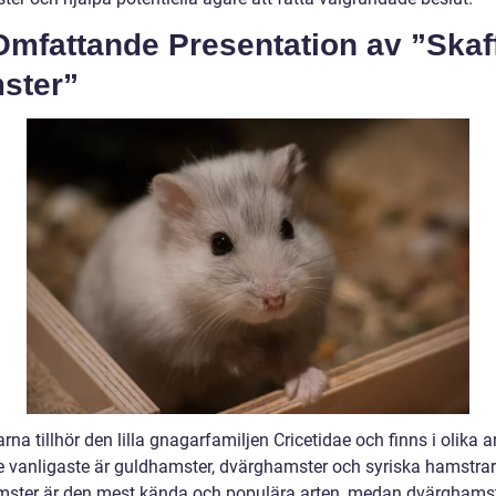
Omfattande Presentation av ”Skaf
ster”
na tillhör den lilla gnagarfamiljen Cricetidae och finns i olika ar
e vanligaste är guldhamster, dvärghamster och syriska hamstrar
ster är den mest kända och populära arten, medan dvärghamst