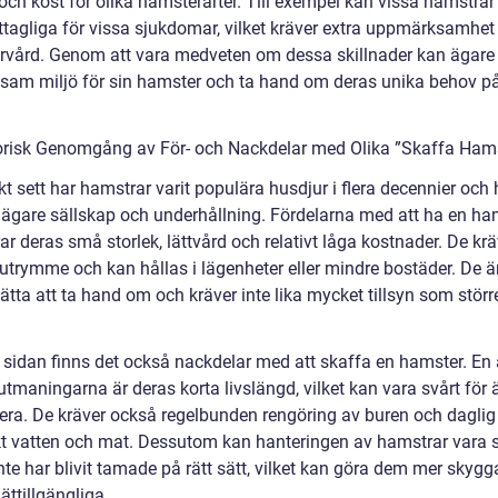
och kost för olika hamsterarter. Till exempel kan vissa hamstrar
tagliga för vissa sjukdomar, vilket kräver extra uppmärksamhet
ärvård. Genom att vara medveten om dessa skillnader kan ägare
sam miljö för sin hamster och ta hand om deras unika behov p
orisk Genomgång av För- och Nackdelar med Olika ”Skaffa Ham
kt sett har hamstrar varit populära husdjur i flera decennier och 
t ägare sällskap och underhållning. Fördelarna med att ha en ha
ar deras små storlek, lättvård och relativt låga kostnader. De krä
utrymme och kan hållas i lägenheter eller mindre bostäder. De ä
 lätta att ta hand om och kräver inte lika mycket tillsyn som störr
 sidan finns det också nackdelar med att skaffa en hamster. En 
utmaningarna är deras korta livslängd, vilket kan vara svårt för 
tera. De kräver också regelbunden rengöring av buren och daglig 
rskt vatten och mat. Dessutom kan hanteringen av hamstrar vara 
te har blivit tamade på rätt sätt, vilket kan göra dem mer skygg
ättillgängliga.