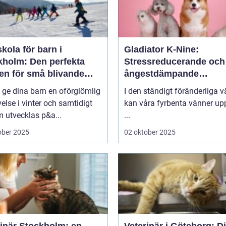
kola för barn i
Gladiator K-Nine:
kholm: Den perfekta
Stressreducerande och
en för små blivande
ångestdämpande
åkare
hundhalsband
u ge dina barn en oförglömlig
I den ständigt föränderliga v
else i vinter och samtidigt
kan våra fyrbenta vänner up
 utvecklas p&a...
...
ober 2025
02 oktober 2025
rinär Stockholm: en
Veterinär i Göteborg: D