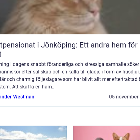
tpensionat i Jönköping: Ett andra hem för 
t
ning I dagens snabbt föränderliga och stressiga samhälle söker 
människor efter sällskap och en källa till glädje i form av husdjur
är och charmig följeslagare som har blivit allt mer eftertraktad 
ern. Att skaffa en ham...
ander Westman
05 november