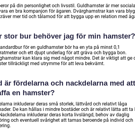
eror på din personlighet och livsstil. Guldhamster är mer social
vara en bra kompanjon för ägaren. Dvärghamstrar kan vara bly
kräver mer tid och tålamod för att bygga upp en relation med äg
r stor bur behöver jag för min hamster
tandardbur för en guldhamster bör ha en yta på minst 0,1
ratmeter och ett djupt underlag för att gräva och bygga bon.
ghamstrar kan klara sig med något mindre. Det är viktigt att ge 
ter tillräckligt med utrymme för att leva bekvämt.
d är fördelarna och nackdelarna med at
affa en hamster?
larna inkluderar deras små storlek, lättvård och relativt låga
ader. De kan hållas i mindre bostäder och är relativt lätta att ta
Nackdelarna inkluderar deras korta livslängd, behov av daglig
öring och eventuell svårighet att tamas beroende på individ och
ering.