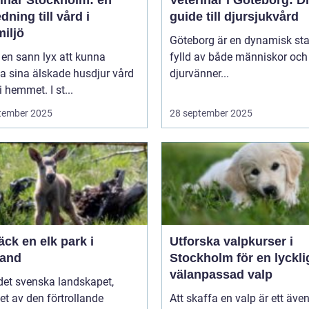
dning till vård i
guide till djursjukvård
iljö
Göteborg är en dynamisk sta
 en sann lyx att kunna
fylld av både människor och
a sina älskade husdjur vård
djurvänner...
i hemmet. I st...
tember 2025
28 september 2025
ck en elk park i
Utforska valpkurser i
and
Stockholm för en lyckli
välanpassad valp
 det svenska landskapet,
t av den förtrollande
Att skaffa en valp är ett även