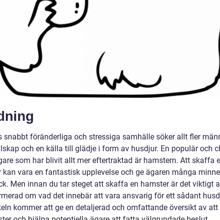
dning
s snabbt föränderliga och stressiga samhälle söker allt fler män
llskap och en källa till glädje i form av husdjur. En populär och 
gare som har blivit allt mer eftertraktad är hamstern. Att skaffa 
 kan vara en fantastisk upplevelse och ge ägaren många minn
k. Men innan du tar steget att skaffa en hamster är det viktigt a
ormerad om vad det innebär att vara ansvarig för ett sådant husd
ikeln kommer att ge en detaljerad och omfattande översikt av att
er och hjälpa potentiella ägare att fatta välgrundade beslut.