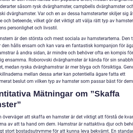
nderarter såsom rysk dvärghamster, campbells dvärghamster oc
ki dvärghamster. Var och en av dessa hamsterarter skiljer sig åt
 och beteende, vilket gör det viktigt att välja rätt typ av hamst
ns personlighet och livsstil.
stern är den största och mest sociala av hamsterarterna. Den t
r den hålls ensam och kan vara en fantastisk kompanjon för äg
mstrar å andra sidan, är mindre och behöver ofta en kompis för 
ig ensamma. Roborovski dvärghamster är kända för sin snabbh
het, medan ryska dvärghamstrar är mer blyga och försiktiga. Gen
killnaderna mellan dessa arter kan potentiella ägare fatta ett
rmerat beslut om vilken typ av hamster som passar bäst för dem
titativa Mätningar om ”Skaffa
ster”
överväger att skaffa en hamster är det viktigt att förstå de kvan
rna av att ta hand om dem. Hamstrar är nattaktiva djur och behö
kligt stort bostadsutrymme för att kunna leva bekvämt. En standa