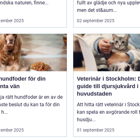
dska naturen, finne...
fullt av glädje och nya upplev
men det st&aum...
tember 2025
02 september 2025
hundfoder för din
Veterinär i Stockholm: 
enta vän
guide till djursjukvård i
huvudstaden
lja rätt hundfoder är en av de
aste beslut du kan ta för din
Att hitta rätt veterinär i Sto
h...
kan spela en avgörande roll f
husdju...
tember 2025
01 september 2025