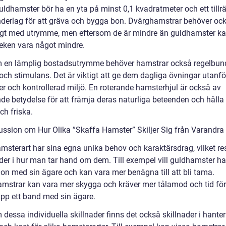
uldhamster bör ha en yta på minst 0,1 kvadratmeter och ett tillrä
nderlag för att gräva och bygga bon. Dvärghamstrar behöver oc
kligt med utrymme, men eftersom de är mindre än guldhamster k
leken vara något mindre.
 en lämplig bostadsutrymme behöver hamstrar också regelbun
och stimulans. Det är viktigt att ge dem dagliga övningar utanfö
er och kontrollerad miljö. En roterande hamsterhjul är också av
de betydelse för att främja deras naturliga beteenden och håll
ch friska.
ussion om Hur Olika ”Skaffa Hamster” Skiljer Sig från Varandra
msterart har sina egna unika behov och karaktärsdrag, vilket res
nader i hur man tar hand om dem. Till exempel vill guldhamster h
ion med sin ägare och kan vara mer benägna till att bli tama.
mstrar kan vara mer skygga och kräver mer tålamod och tid för
pp ett band med sin ägare.
dessa individuella skillnader finns det också skillnader i hanter