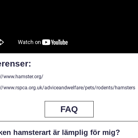
erenser:
://www.hamster.org/
://www.rspca.org.uk/adviceandwelfare/pets/rodents/hamsters
FAQ
ken hamsterart är lämplig för mig?