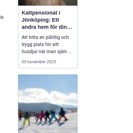
Kattpensionat i
ta
Jönköping: Ett
andra hem för din
katt
Att hitta en pålitlig och
trygg plats för sitt
husdjur när man själv är
på resande fot kan
05 november 2025
ibland kännas som en
utmaning. För kattägare
i Jönköping kan
lösningen vara att lämna
katten...