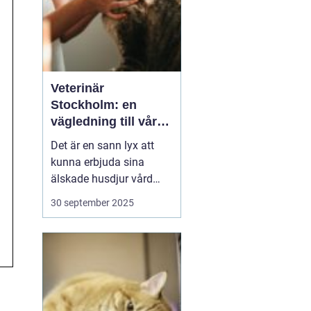
Veterinär
Stockholm: en
vägledning till vård i
hemmiljö
Det är en sann lyx att
kunna erbjuda sina
älskade husdjur vård
direkt i hemmet. I
30 september 2025
storstaden, där tiden
ofta är knapp och
avstånden långa, blir
hembesök av en
professionell veterinär
en högst v&aum...