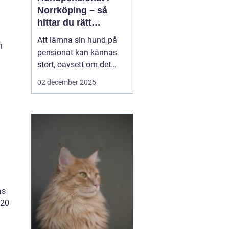
Norrköping – så
hittar du rätt
omsorg för din hund
Att lämna sin hund på
n
pensionat kan kännas
stort, oavsett om det
gäller en hel semester
02 december 2025
eller bara en helg.
Många hundägare i och
runt Norrköping letar
efter en trygg, lugn och
personlig plats där
hunden blir...
as
120