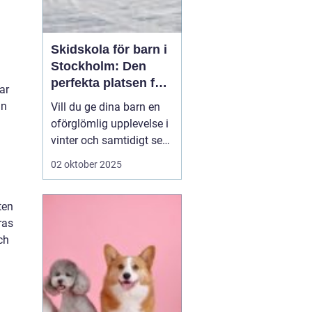
Skidskola för barn i
Stockholm: Den
perfekta platsen för
ar
små blivande
in
Vill du ge dina barn en
skidåkare
oförglömlig upplevelse i
vinter och samtidigt se
dem utvecklas på
02 oktober 2025
skidor? Då är en
skidskola för barn i
ten
Stockholm en utmärkt
ras
början! Stockholm
ch
erbjuder många
möjligheter f&o...