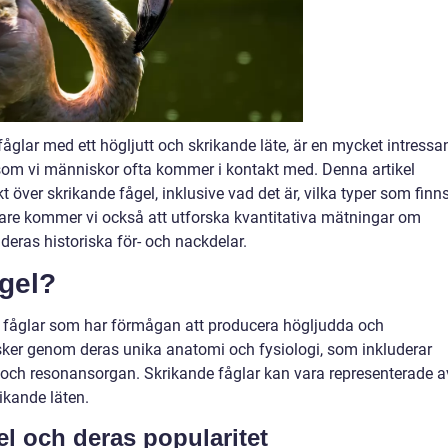
fåglar med ett högljutt och skrikande läte, är en mycket intressa
 som vi människor ofta kommer i kontakt med. Denna artikel
 över skrikande fågel, inklusive vad det är, vilka typer som finns
dare kommer vi också att utforska kvantitativa mätningar om
 deras historiska för- och nackdelar.
ågel?
ill fåglar som har förmågan att producera högljudda och
a sker genom deras unika anatomi och fysiologi, som inkluderar
pe och resonansorgan. Skrikande fåglar kan vara representerade a
rikande läten.
el och deras popularitet