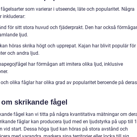
 fågelsarter som varierar i utseende, läte och popularitet. Några
 inkluderar:
nd för sitt stora huvud och fjäderprakt. Den har också förmåga
amlande ljud.
 kan höras skrika högt och upprepat. Kajan har blivit populär för
er och andra ljud.
pegojfågel har förmågan att imitera olika ljud, inklusive
ner.
och olika fåglar har olika grad av popularitet beroende på deras
 om skrikande fågel
rikande fågel kan vi titta på några kvantitativa mätningar om der
krikande fåglar kan producera ljud med en ljudstyrka på upp till 
plan vid start. Dessa höga ljud kan höras på stora avstånd och
ra med varandra, markera sina territorier eller locka till sig