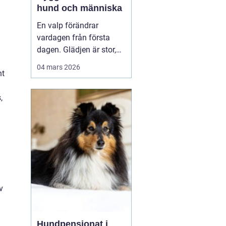
hund och människa
En valp förändrar
vardagen från första
dagen. Glädjen är stor,
men många upptäcker
04 mars 2026
nt
snabbt hur krävande det
är att forma en trygg,
,
följsam och social hund.
En genomtänkt
valpkurs
upsala
ger både valp
och äga...
v
Hundpensionat i