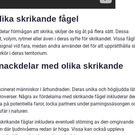
lika skrikande fågel
elar förmågan att skrika, skiljer de sig åt på flera sätt. Dessa
t, volym, rytmer eller även i deras syfte för skrikandet. Vissa fågl
gnal vid fara, medan andra använder det för att upprätthålla s
kör i deras territorium.
 nackdelar med olika skrikande
fascinerat människor i århundraden. Deras unika och högljudda lä
roverser. Några av fördelarna med skrikande fågel inkluderar de
på potentiella faror, locka partners under parningssäsongen o
fär i naturen.
krikande fåglar inkludera eventuell störning av den omgivande
den där ljudnivåerna redan är höga. Vissa kan också uppleva