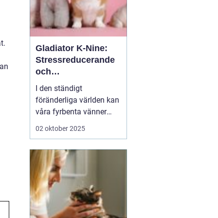
t.
Gladiator K-Nine:
Stressreducerande
lan
och
ångestdämpande
I den ständigt
hundhalsband
föränderliga världen kan
våra fyrbenta vänner
uppleva att livet blir
02 oktober 2025
överväldigande. Stress
och ångest är inte bara
mänskliga problem;
många hundägare kan
intyga att d...