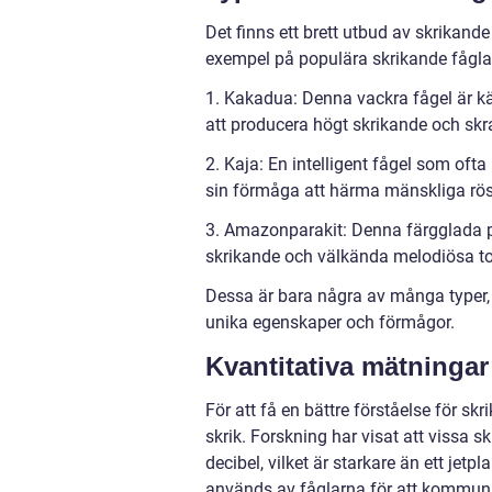
Det finns ett brett utbud av skrikande
exempel på populära skrikande fåglar
1. Kakadua: Denna vackra fågel är kä
att producera högt skrikande och skr
2. Kaja: En intelligent fågel som ofta
sin förmåga att härma mänskliga röst
3. Amazonparakit: Denna färgglada pa
skrikande och välkända melodiösa to
Dessa är bara några av många typer, 
unika egenskaper och förmågor.
Kvantitativa mätningar
För att få en bättre förståelse för sk
skrik. Forskning har visat att vissa s
decibel, vilket är starkare än ett jet
används av fåglarna för att kommunice