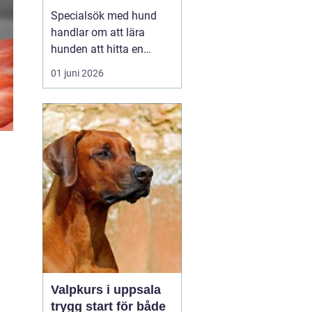
verktyg
Specialsök med hund
handlar om att lära
hunden att hitta en
specifik doft, till exempel
01 juni 2026
narkotika, vägglöss,
sprängämnen eller andra
ämnen som människor
har svårt att upptäcka
själva. Genom
strukturerad träning kan
både arbets- och
sällskapshundar ut...
Valpkurs i uppsala
trygg start för både