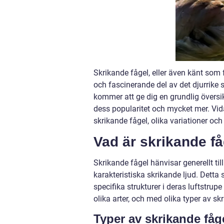
Skrikande fågel, eller även känt som 
och fascinerande del av det djurrike
kommer att ge dig en grundlig översikt
dess popularitet och mycket mer. Vi
skrikande fågel, olika variationer och
Vad är skrikande f
Skrikande fågel hänvisar generellt t
karakteristiska skrikande ljud. Dett
specifika strukturer i deras luftstru
olika arter, och med olika typer av sk
Typer av skrikande fåg