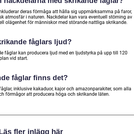
h nackdelarna med skrikande fåglar?
inkluderar deras förmåga att hålla sig uppmärksamma på faror,
sk atmosfär i naturen. Nackdelar kan vara eventuell störning av
ll olägenhet för människor med störande nattliga skrikande.
rikande fåglars ljud?
nde fåglar kan producera ljud med en ljudstyrka på upp till 120
plan vid start.
nde fåglar finns det?
 fåglar, inklusive kakaduor, kajor och amazonparakiter, som alla
ch förmågor att producera höga och skrikande läten.
Läs fler inlägg här