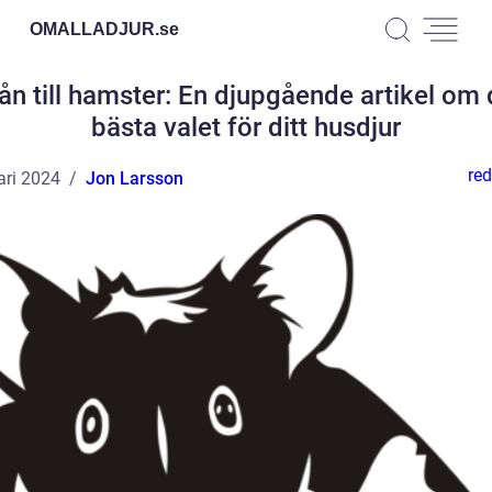
OMALLADJUR.
se
ån till hamster: En djupgående artikel om 
bästa valet för ditt husdjur
red
ari 2024
Jon Larsson