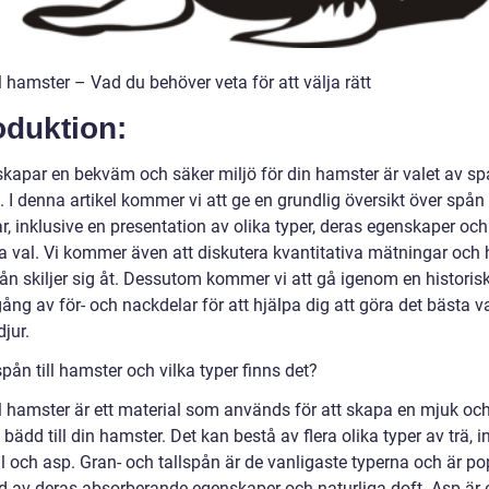
l hamster – Vad du behöver veta för att välja rätt
oduktion:
skapar en bekväm och säker miljö för din hamster är valet av sp
t. I denna artikel kommer vi att ge en grundlig översikt över spån t
, inklusive en presentation av olika typer, deras egenskaper och
a val. Vi kommer även att diskutera kvantitativa mätningar och 
pån skiljer sig åt. Dessutom kommer vi att gå igenom en historis
g av för- och nackdelar för att hjälpa dig att göra det bästa va
djur.
pån till hamster och vilka typer finns det?
ll hamster är ett material som används för att skapa en mjuk oc
ädd till din hamster. Det kan bestå av flera olika typer av trä, i
ll och asp. Gran- och tallspån är de vanligaste typerna och är p
d av deras absorberande egenskaper och naturliga doft. Asp är 