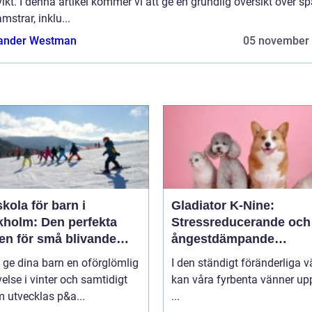
vikt. I denna artikel kommer vi att ge en grundlig översikt över s
amstrar, inklu...
ander Westman
05 november
kola för barn i
Gladiator K-Nine:
kholm: Den perfekta
Stressreducerande och
en för små blivande
ångestdämpande
åkare
hundhalsband
u ge dina barn en oförglömlig
I den ständigt föränderliga v
else i vinter och samtidigt
kan våra fyrbenta vänner up
 utvecklas p&a...
...