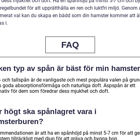
r dess mjukhet och doft. Ha en spånhöjd på minst 5-7 cm och by
egelbundet för att upprätthålla en ren och luktfri miljö. Genom 
ormerat val kan du skapa en bädd som din hamster kommer att ä
as i.
FAQ
ken typ av spån är bäst för min hamste
- och tallspån är de vanligaste och mest populära valen på grun
s goda absorptionsförmåga och naturliga doft. Aspspån är ett
rnativ för dem som föredrar dess mjukhet och doft.
 högt ska spånlagret vara i
msterburen?
mmendationen är att ha en spånhöjd på minst 5-7 cm för att ge
tern tillräckligt med djup för att gräva och bygga bon.