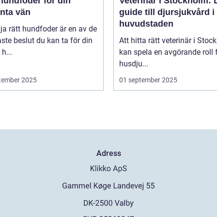
hundfoder för din
Veterinär i Stockholm: 
enta vän
guide till djursjukvård i
huvudstaden
lja rätt hundfoder är en av de
aste beslut du kan ta för din
Att hitta rätt veterinär i Sto
h...
kan spela en avgörande roll f
husdju...
tember 2025
01 september 2025
Adress