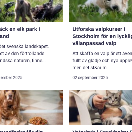
ck en elk park i
Utforska valpkurser i
and
Stockholm för en lyckli
välanpassad valp
 det svenska landskapet,
t av den förtrollande
Att skaffa en valp är ett även
dska naturen, finne...
fullt av glädje och nya upplev
men det st&aum...
tember 2025
02 september 2025