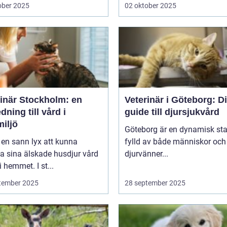
ober 2025
02 oktober 2025
rinär Stockholm: en
Veterinär i Göteborg: D
dning till vård i
guide till djursjukvård
iljö
Göteborg är en dynamisk sta
 en sann lyx att kunna
fylld av både människor och
a sina älskade husdjur vård
djurvänner...
i hemmet. I st...
tember 2025
28 september 2025