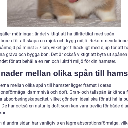
gäller mätningar, är det viktigt att ha tillräckligt med spån i
buren för att skapa en mjuk och trygg miljö. Rekommendationen
ånhöjd på minst 5-7 cm, vilket ger tillräckligt med djup för att 
na gräva och bygga bon. Det är också viktigt att byta ut spånen
det för att behålla en ren och luktfri miljö för din hamster.
lnader mellan olika spån till hams
erna mellan olika spån till hamster ligger främst i deras
ionsförmåga, dammnivå och doft. Gran- och tallspån är kända f
 absorberingskapacitet, vilket gör dem idealiska för att hålla b
. De har också en naturlig doft som kan vara trevlig för både dju
or.
 å andra sidan har vanligtvis en lägre absorptionsförmåga, vilk