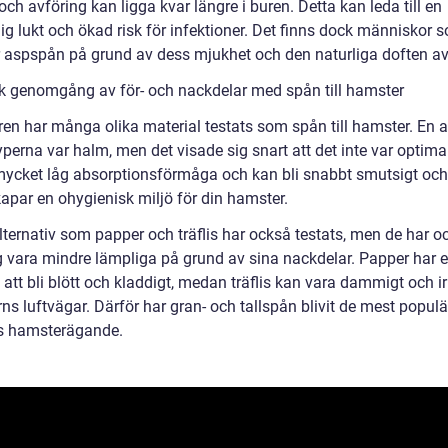
 och avföring kan ligga kvar längre i buren. Detta kan leda till en
ig lukt och ökad risk för infektioner. Det finns dock människor 
r aspspån på grund av dess mjukhet och den naturliga doften av
sk genomgång av för- och nackdelar med spån till hamster
ren har många olika material testats som spån till hamster. En 
yperna var halm, men det visade sig snart att det inte var optima
mycket låg absorptionsförmåga och kan bli snabbt smutsigt och 
kapar en ohygienisk miljö för din hamster.
lternativ som papper och träflis har också testats, men de har o
ig vara mindre lämpliga på grund av sina nackdelar. Papper har 
att bli blött och kladdigt, medan träflis kan vara dammigt och ir
s luftvägar. Därför har gran- och tallspån blivit de mest populä
s hamsterägande.