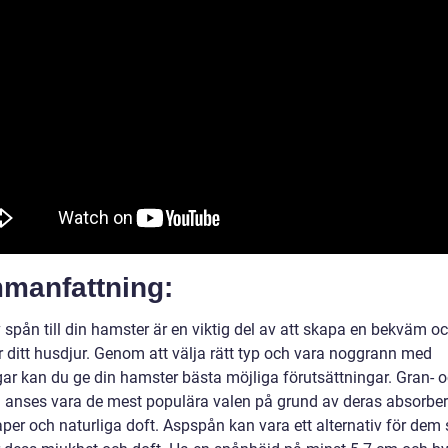
manfattning:
 spån till din hamster är en viktig del av att skapa en bekväm o
r ditt husdjur. Genom att välja rätt typ och vara noggrann med
ar kan du ge din hamster bästa möjliga förutsättningar. Gran- 
n anses vara de mest populära valen på grund av deras absorbe
per och naturliga doft. Aspspån kan vara ett alternativ för dem