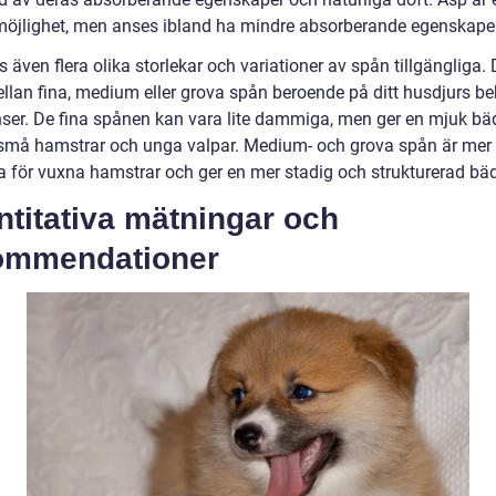
öjlighet, men anses ibland ha mindre absorberande egenskaper
s även flera olika storlekar och variationer av spån tillgängliga.
ellan fina, medium eller grova spån beroende på ditt husdjurs b
nser. De fina spånen kan vara lite dammiga, men ger en mjuk b
små hamstrar och unga valpar. Medium- och grova spån är mer
a för vuxna hamstrar och ger en mer stadig och strukturerad bä
titativa mätningar och
ommendationer