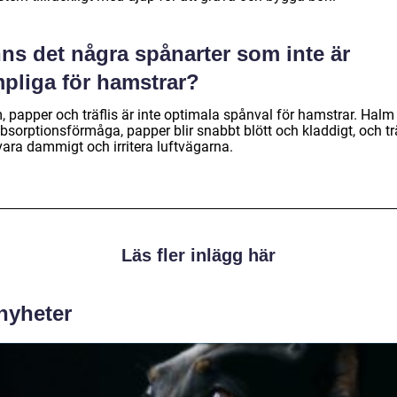
ns det några spånarter som inte är
mpliga för hamstrar?
, papper och träflis är inte optimala spånval för hamstrar. Halm
bsorptionsförmåga, papper blir snabbt blött och kladdigt, och trä
vara dammigt och irritera luftvägarna.
Läs fler inlägg här
 nyheter